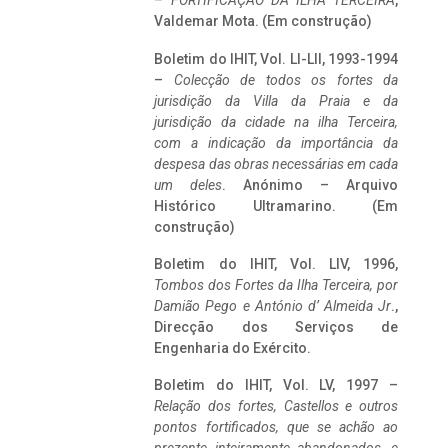
–
FORTIFICAÇÃO DA ILHA TERCEIRA
,
Valdemar Mota. (Em construção)
Boletim do IHIT, Vol. LI-LII, 1993-1994
–
Colecção de todos os fortes da
jurisdição da Villa da Praia e da
jurisdição da cidade na ilha Terceira,
com a indicação da importância da
despesa das obras necessárias em cada
um deles
. Anónimo – Arquivo
Histórico Ultramarino. (Em
construção)
Boletim do IHIT, Vol. LIV, 1996,
Tombos dos Fortes da Ilha Terceira,
por
Damião Pego e António d’ Almeida Jr
.,
Direcção dos Serviços de
Engenharia do Exército.
Boletim do IHIT, Vol. LV, 1997 –
Relação dos fortes, Castellos e outros
pontos fortificados, que se achão ao