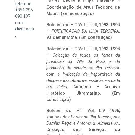
Carlos Neves e Filipe Carvalho –
telefone
Coordenação de Artur Teodoro de
+351 295
Matos. (Em construção)
090 137
ou ao
Boletim do IHIT, Vol. LI-LII, 1993-1994
clicar
aqui
–
FORTIFICAÇÃO DA ILHA TERCEIRA
,
.
Valdemar Mota. (Em construção)
Boletim do IHIT, Vol. LI-LII, 1993-1994
–
Colecção de todos os fortes da
jurisdição da Villa da Praia e da
jurisdição da cidade na ilha Terceira,
com a indicação da importância da
despesa das obras necessárias em cada
um deles
. Anónimo – Arquivo
Histórico Ultramarino. (Em
construção)
Boletim do IHIT, Vol. LIV, 1996,
Tombos dos Fortes da Ilha Terceira,
por
Damião Pego e António d’ Almeida Jr
.,
Direcção dos Serviços de