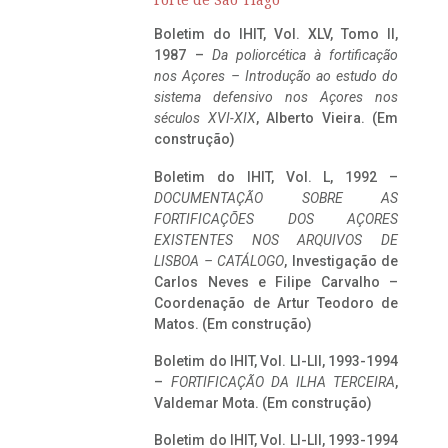
Forte de São Tiago
Boletim do IHIT, Vol. XLV, Tomo II,
1987 –
Da poliorcética à fortificação
nos Açores – Introdução ao estudo do
sistema defensivo nos Açores nos
séculos XVI-XIX
, Alberto Vieira. (Em
construção)
Boletim do IHIT, Vol. L, 1992 –
DOCUMENTAÇÃO SOBRE AS
FORTIFICAÇÕES DOS AÇORES
EXISTENTES NOS ARQUIVOS DE
LISBOA – CATÁLOGO
, Investigação de
Carlos Neves e Filipe Carvalho –
Coordenação de Artur Teodoro de
Matos. (Em construção)
Boletim do IHIT, Vol. LI-LII, 1993-1994
–
FORTIFICAÇÃO DA ILHA TERCEIRA
,
Valdemar Mota. (Em construção)
Boletim do IHIT, Vol. LI-LII, 1993-1994