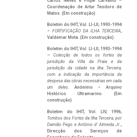
Carlos Neves e Filipe Carvalho –
Coordenação de Artur Teodoro de
Matos. (Em construção)
Boletim do IHIT, Vol. LI-LII, 1993-1994
–
FORTIFICAÇÃO DA ILHA TERCEIRA
,
Valdemar Mota. (Em construção)
Boletim do IHIT, Vol. LI-LII, 1993-1994
–
Colecção de todos os fortes da
jurisdição da Villa da Praia e da
jurisdição da cidade na ilha Terceira,
com a indicação da importância da
despesa das obras necessárias em cada
um deles
. Anónimo – Arquivo
Histórico Ultramarino. (Em
construção)
Boletim do IHIT, Vol. LIV, 1996,
Tombos dos Fortes da Ilha Terceira,
por
Damião Pego e António d’ Almeida Jr
.,
Direcção dos Serviços de