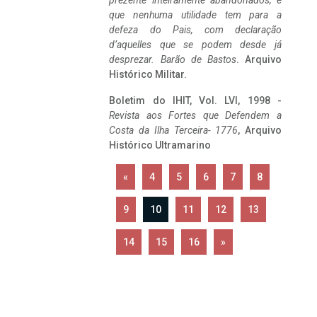
prezente inteiramente abandonados, e
que nenhuma utilidade tem para a
defeza do Pais, com declaração
d’aquelles que se podem desde já
desprezar. Barão de Bastos
. Arquivo
Histórico Militar.
Boletim do IHIT, Vol. LVI, 1998 -
Revista aos Fortes que Defendem a
Costa da Ilha Terceira- 1776
, Arquivo
Histórico Ultramarino
«
4
5
6
7
8
9
10
11
12
13
14
15
16
»