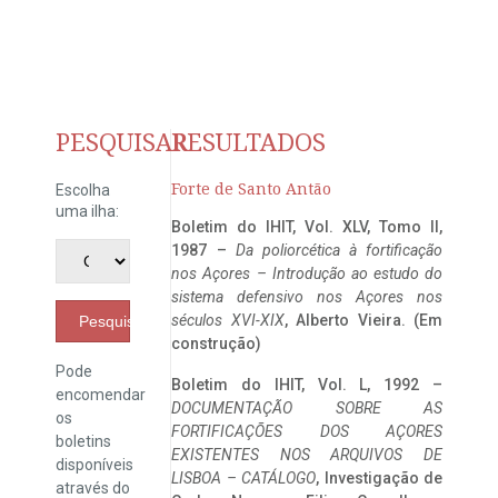
PESQUISAR
RESULTADOS
Forte de Santo Antão
Escolha
uma ilha:
Boletim do IHIT, Vol. XLV, Tomo II,
1987 –
Da poliorcética à fortificação
nos Açores – Introdução ao estudo do
sistema defensivo nos Açores nos
séculos XVI-XIX
, Alberto Vieira. (Em
Pesquisar
construção)
Pode
Boletim do IHIT, Vol. L, 1992 –
encomendar
DOCUMENTAÇÃO SOBRE AS
os
FORTIFICAÇÕES DOS AÇORES
boletins
EXISTENTES NOS ARQUIVOS DE
disponíveis
LISBOA – CATÁLOGO
, Investigação de
através do