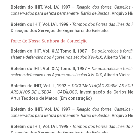
Boletim do IHIT, Vol. LV, 1997 –
Relação dos fortes, Castellos
conservados para defeza permanente. Barão de Bastos
. Arquivo Hi
Boletim do IHIT, Vol. LVI, 1998 -
Tombos dos Fortes das Ilhas do F
Direcção dos Serviços de Engenharia do Exército.
Forte de Nossa Senhora da Conceição
Boletim do IHIT, Vol. XLV, Tomo II, 1987 –
Da poliorcética à fort
sistema defensivo nos Açores nos séculos XVI-XIX
, Alberto Vieira
Boletim do IHIT, Vol. XLV, Tomo II, 1987 –
Da poliorcética à fort
sistema defensivo nos Açores nos séculos XVI-XIX
, Alberto Vieira
Boletim do IHIT, Vol. L, 1992 –
DOCUMENTAÇÃO SOBRE AS FORT
ARQUIVOS DE LISBOA – CATÁLOGO
, Investigação de Carlos N
Artur Teodoro de Matos. (Em construção)
Boletim do IHIT, Vol. LV, 1997 –
Relação dos fortes, Castellos
conservados para defeza permanente. Barão de Bastos
. Arquivo Hi
Boletim do IHIT, Vol. LVI, 1998 -
Tombos dos Fortes das Ilhas do F
Direcção dos Serviços de Engenharia do Exército.