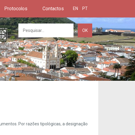
Protocolos
Contactos
EN
PT
OK
umentos. Por razões tipológicas, a designação