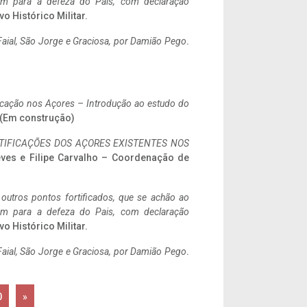
tem para a defeza do Pais, com declaração
vo Histórico Militar.
aial, São Jorge e Graciosa,
por Damião Pego
.
ificação nos Açores – Introdução ao estudo do
. (Em construção)
IFICAÇÕES DOS AÇORES EXISTENTES NOS
eves e Filipe Carvalho – Coordenação de
 outros pontos fortificados, que se achão ao
tem para a defeza do Pais, com declaração
vo Histórico Militar.
aial, São Jorge e Graciosa,
por Damião Pego
.
0
»