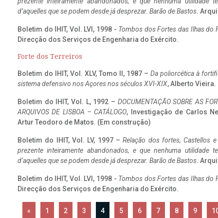
prezente inteiramente abandonados, e que nenhuma utilidade 
d’aquelles que se podem desde já desprezar. Barão de Bastos
. Arqui
Boletim do IHIT, Vol. LVI, 1998 -
Tombos dos Fortes das Ilhas do F
Direcção dos Serviços de Engenharia do Exército.
Forte dos Terreiros
Boletim do IHIT, Vol. XLV, Tomo II, 1987 –
Da poliorcética à fort
sistema defensivo nos Açores nos séculos XVI-XIX
, Alberto Vieira
Boletim do IHIT, Vol. L, 1992 –
DOCUMENTAÇÃO SOBRE AS FORT
ARQUIVOS DE LISBOA – CATÁLOGO
, Investigação de Carlos N
Artur Teodoro de Matos. (Em construção)
Boletim do IHIT, Vol. LV, 1997 –
Relação dos fortes, Castellos e
prezente inteiramente abandonados, e que nenhuma utilidade 
d’aquelles que se podem desde já desprezar. Barão de Bastos
. Arqui
Boletim do IHIT, Vol. LVI, 1998 -
Tombos dos Fortes das Ilhas do F
Direcção dos Serviços de Engenharia do Exército.
«
1
2
3
4
5
6
7
8
9
1