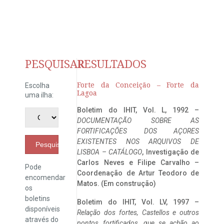
PESQUISAR
RESULTADOS
Forte da Conceição – Forte da
Escolha
Lagoa
uma ilha:
Boletim do IHIT, Vol. L, 1992 –
DOCUMENTAÇÃO SOBRE AS
FORTIFICAÇÕES DOS AÇORES
EXISTENTES NOS ARQUIVOS DE
Pesquisar
LISBOA – CATÁLOGO
, Investigação de
Carlos Neves e Filipe Carvalho –
Pode
Coordenação de Artur Teodoro de
encomendar
Matos. (Em construção)
os
boletins
Boletim do IHIT, Vol. LV, 1997 –
disponíveis
Relação dos fortes, Castellos e outros
através do
pontos fortificados, que se achão ao