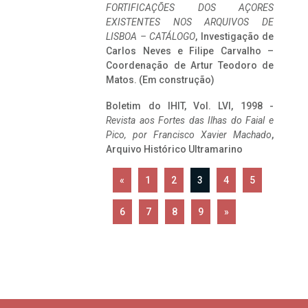
FORTIFICAÇÕES DOS AÇORES
EXISTENTES NOS ARQUIVOS DE
LISBOA – CATÁLOGO
, Investigação de
Carlos Neves e Filipe Carvalho –
Coordenação de Artur Teodoro de
Matos. (Em construção)
Boletim do IHIT, Vol. LVI, 1998 -
Revista aos Fortes das Ilhas do Faial e
Pico, por Francisco Xavier Machado
,
Arquivo Histórico Ultramarino
«
1
2
3
4
5
6
7
8
9
»