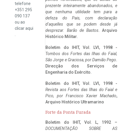
telefone
prezente inteiramente abandonados, e
+351 295
que nenhuma utilidade tem para a
090 137
defeza do Pais, com declaração
ou ao
d’aquelles que se podem desde já
clicar
aqui
desprezar. Barão de Bastos
. Arquivo
.
Histórico Militar.
Boletim do IHIT, Vol. LVI, 1998 -
Tombos dos Fortes das Ilhas do Faial,
São Jorge e Graciosa,
por Damião Pego
.
Direcção dos Serviços de
Engenharia do Exército.
Boletim do IHIT, Vol. LVI, 1998 -
Revista aos Fortes das Ilhas do Faial e
Pico, por Francisco Xavier Machado
,
Arquivo Histórico Ultramarino
Forte da Ponta Furada
Boletim do IHIT, Vol. L, 1992 –
DOCUMENTAÇÃO SOBRE AS