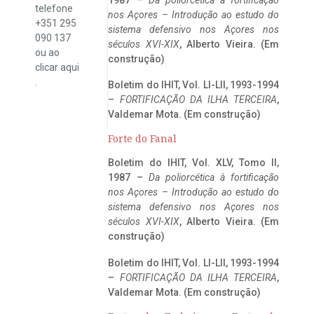
telefone
nos Açores – Introdução ao estudo do
+351 295
sistema defensivo nos Açores nos
090 137
séculos XVI-XIX
, Alberto Vieira. (Em
ou ao
construção)
clicar
aqui
.
Boletim do IHIT, Vol. LI-LII, 1993-1994
–
FORTIFICAÇÃO DA ILHA TERCEIRA
,
Valdemar Mota. (Em construção)
Forte do Fanal
Boletim do IHIT, Vol. XLV, Tomo II,
1987 –
Da poliorcética à fortificação
nos Açores – Introdução ao estudo do
sistema defensivo nos Açores nos
séculos XVI-XIX
, Alberto Vieira. (Em
construção)
Boletim do IHIT, Vol. LI-LII, 1993-1994
–
FORTIFICAÇÃO DA ILHA TERCEIRA
,
Valdemar Mota. (Em construção)