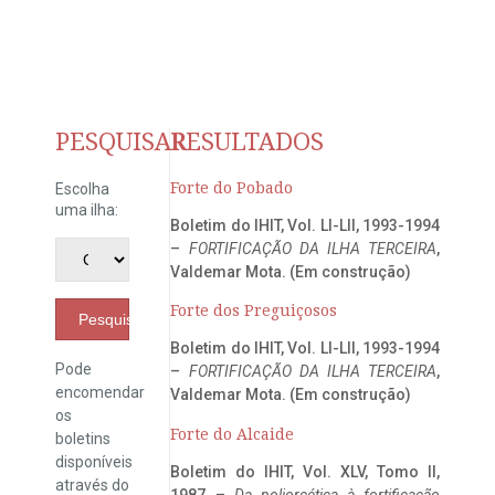
PESQUISAR
RESULTADOS
Forte do Pobado
Escolha
uma ilha:
Boletim do IHIT, Vol. LI-LII, 1993-1994
–
FORTIFICAÇÃO DA ILHA TERCEIRA
,
Valdemar Mota. (Em construção)
Forte dos Preguiçosos
Pesquisar
Boletim do IHIT, Vol. LI-LII, 1993-1994
Pode
–
FORTIFICAÇÃO DA ILHA TERCEIRA
,
encomendar
Valdemar Mota. (Em construção)
os
Forte do Alcaide
boletins
disponíveis
Boletim do IHIT, Vol. XLV, Tomo II,
através do
1987 –
Da poliorcética à fortificação