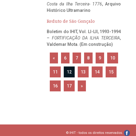
Costa da Ilha Terceira- 1776
, Arquivo
Histórico Ultramarino
Reduto de São Gonçalo
Boletim do IHIT, Vol. LI-LII, 1993-1994
–
FORTIFICAÇÃO DA ILHA TERCEIRA
,
Valdemar Mota. (Em construção)
«
6
7
8
9
10
11
12
13
14
15
16
17
»
© IHIT - todos os direitos reservados.