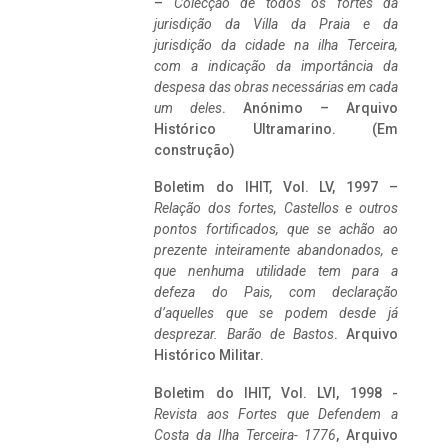
–
Colecção de todos os fortes da
jurisdição da Villa da Praia e da
jurisdição da cidade na ilha Terceira,
com a indicação da importância da
despesa das obras necessárias em cada
um deles
. Anónimo – Arquivo
Histórico Ultramarino. (Em
construção)
Boletim do IHIT, Vol. LV, 1997 –
Relação dos fortes, Castellos e outros
pontos fortificados, que se achão ao
prezente inteiramente abandonados, e
que nenhuma utilidade tem para a
defeza do Pais, com declaração
d’aquelles que se podem desde já
desprezar. Barão de Bastos
. Arquivo
Histórico Militar.
Boletim do IHIT, Vol. LVI, 1998 -
Revista aos Fortes que Defendem a
Costa da Ilha Terceira- 1776
, Arquivo