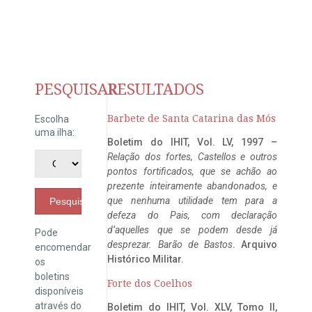
PESQUISAR
RESULTADOS
Barbete de Santa Catarina das Mós
Escolha
uma ilha:
Boletim do IHIT, Vol. LV, 1997 –
Relação dos fortes, Castellos e outros
pontos fortificados, que se achão ao
prezente inteiramente abandonados, e
que nenhuma utilidade tem para a
Pesquisar
defeza do Pais, com declaração
d’aquelles que se podem desde já
Pode
desprezar. Barão de Bastos
. Arquivo
encomendar
Histórico Militar.
os
boletins
Forte dos Coelhos
disponíveis
através do
Boletim do IHIT, Vol. XLV, Tomo II,