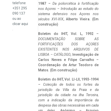
telefone
1987 –
Da poliorcética à fortificação
+351 295
nos Açores – Introdução ao estudo do
090 137
sistema defensivo nos Açores nos
ou ao
séculos XVI-XIX
, Alberto Vieira. (Em
clicar
aqui
construção)
.
Boletim do IHIT, Vol. L, 1992 –
DOCUMENTAÇÃO SOBRE AS
FORTIFICAÇÕES DOS AÇORES
EXISTENTES NOS ARQUIVOS DE
LISBOA – CATÁLOGO
, Investigação de
Carlos Neves e Filipe Carvalho –
Coordenação de Artur Teodoro de
Matos. (Em construção)
Boletim do IHIT, Vol. LI-LII, 1993-1994
–
Colecção de todos os fortes da
jurisdição da Villa da Praia e da
jurisdição da cidade na ilha Terceira,
com a indicação da importância da
despesa das obras necessárias em cada
um deles
. Anónimo – Arquivo