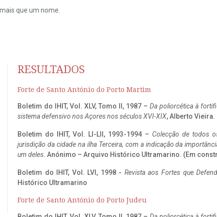
do mais que um nome.
RESULTADOS
Forte de Santo António do Porto Martim
Boletim do IHIT, Vol. XLV, Tomo II, 1987 –
Da poliorcética à fort
sistema defensivo nos Açores nos séculos XVI-XIX
, Alberto Vieira
Boletim do IHIT, Vol. LI-LII, 1993-1994 –
Colecção de todos os
jurisdição da cidade na ilha Terceira, com a indicação da importâ
um deles
. Anónimo – Arquivo Histórico Ultramarino. (Em const
Boletim do IHIT, Vol. LVI, 1998 -
Revista aos Fortes que Defend
Histórico Ultramarino
Forte de Santo António do Porto Judeu
Boletim do IHIT, Vol. XLV, Tomo II, 1987 –
Da poliorcética à fort