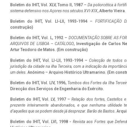
Boletim do IHIT, Vol. XLV, Tomo II, 1987 –
Da poliorcética à fort
sistema defensivo nos Açores nos séculos XVI-XIX
, Alberto Vieira
Boletim do IHIT, Vol. LI-LII, 1993-1994 –
FORTIFICAÇÃO D
construção)
Boletim do IHIT, Vol. L, 1992 –
DOCUMENTAÇÃO SOBRE AS FORT
ARQUIVOS DE LISBOA – CATÁLOGO
, Investigação de Carlos N
Artur Teodoro de Matos. (Em construção)
Boletim do IHIT, Vol. LI-LII, 1993-1994 –
Colecção de todos os
jurisdição da cidade na ilha Terceira, com a indicação da importâ
um deles
. Anónimo – Arquivo Histórico Ultramarino. (Em const
Boletim do IHIT, Vol. LIV, 1996,
Tombos dos Fortes da Ilha Terceir
Direcção dos Serviços de Engenharia do Exército.
Boletim do IHIT, Vol. LV, 1997 –
Relação dos fortes, Castellos e
prezente inteiramente abandonados, e que nenhuma utilidade 
d’aquelles que se podem desde já desprezar. Barão de Bastos
. Arqui
Boletim do IHIT, Vol. LVI, 1998 -
Revista aos Fortes que Defend