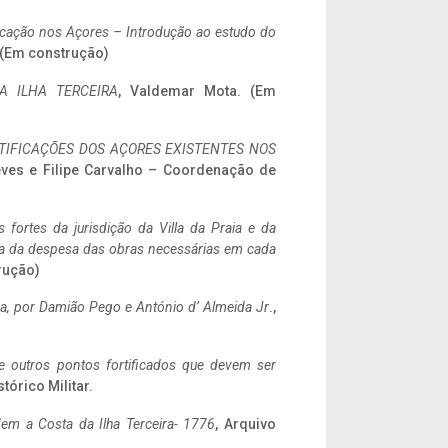
ificação nos Açores – Introdução ao estudo do
. (Em construção)
A ILHA TERCEIRA
, Valdemar Mota. (Em
IFICAÇÕES DOS AÇORES EXISTENTES NOS
eves e Filipe Carvalho – Coordenação de
 fortes da jurisdição da Villa da Praia e da
ncia da despesa das obras necessárias em cada
rução)
a,
por Damião Pego e António d’ Almeida Jr
.,
 e outros pontos fortificados que devem ser
stórico Militar.
em a Costa da Ilha Terceira- 1776
, Arquivo