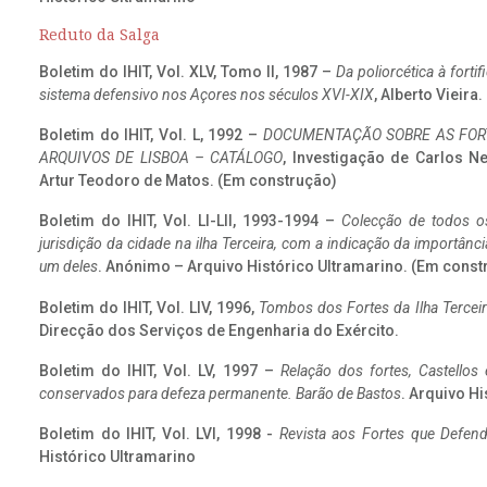
Reduto da Salga
Boletim do IHIT, Vol. XLV, Tomo II, 1987 –
Da poliorcética à fort
sistema defensivo nos Açores nos séculos XVI-XIX
, Alberto Vieira
Boletim do IHIT, Vol. L, 1992 –
DOCUMENTAÇÃO SOBRE AS FORT
ARQUIVOS DE LISBOA – CATÁLOGO
, Investigação de Carlos N
Artur Teodoro de Matos. (Em construção)
Boletim do IHIT, Vol. LI-LII, 1993-1994 –
Colecção de todos os
jurisdição da cidade na ilha Terceira, com a indicação da importâ
um deles
. Anónimo – Arquivo Histórico Ultramarino. (Em const
Boletim do IHIT, Vol. LIV, 1996,
Tombos dos Fortes da Ilha Terceir
Direcção dos Serviços de Engenharia do Exército.
Boletim do IHIT, Vol. LV, 1997 –
Relação dos fortes, Castellos
conservados para defeza permanente. Barão de Bastos
. Arquivo Hi
Boletim do IHIT, Vol. LVI, 1998 -
Revista aos Fortes que Defend
Histórico Ultramarino