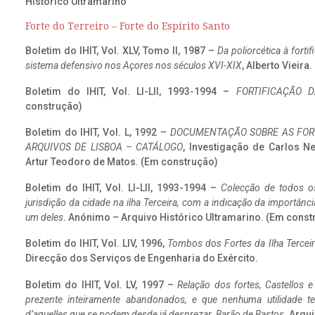
Histórico Ultramarino
Forte do Terreiro – Forte do Espírito Santo
Boletim do IHIT, Vol. XLV, Tomo II, 1987 –
Da poliorcética à fort
sistema defensivo nos Açores nos séculos XVI-XIX
, Alberto Vieira
Boletim do IHIT, Vol. LI-LII, 1993-1994 –
FORTIFICAÇÃO D
construção)
Boletim do IHIT, Vol. L, 1992 –
DOCUMENTAÇÃO SOBRE AS FORT
ARQUIVOS DE LISBOA – CATÁLOGO
, Investigação de Carlos N
Artur Teodoro de Matos. (Em construção)
Boletim do IHIT, Vol. LI-LII, 1993-1994 –
Colecção de todos os
jurisdição da cidade na ilha Terceira, com a indicação da importâ
um deles
. Anónimo – Arquivo Histórico Ultramarino. (Em const
Boletim do IHIT, Vol. LIV, 1996,
Tombos dos Fortes da Ilha Terceir
Direcção dos Serviços de Engenharia do Exército.
Boletim do IHIT, Vol. LV, 1997 –
Relação dos fortes, Castellos e
prezente inteiramente abandonados, e que nenhuma utilidade 
d’aquelles que se podem desde já desprezar. Barão de Bastos
. Arqui