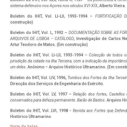
sistema defensivo nos Açores nos séculos XVI-XIX
, Alberto Vieira
Boletim do IHIT, Vol. LI-LII, 1993-1994 –
FORTIFICAÇÃO D
construção)
Boletim do IHIT, Vol. L, 1992 –
DOCUMENTAÇÃO SOBRE AS FORT
ARQUIVOS DE LISBOA – CATÁLOGO
, Investigação de Carlos N
Artur Teodoro de Matos. (Em construção)
Boletim do IHIT, Vol. LI-LII, 1993-1994 –
Colecção de todos os
jurisdição da cidade na ilha Terceira, com a indicação da importâ
um deles
. Anónimo – Arquivo Histórico Ultramarino. (Em const
Boletim do IHIT, Vol. LIV, 1996,
Tombos dos Fortes da Ilha Terceir
Direcção dos Serviços de Engenharia do Exército.
Boletim do IHIT, Vol. LV, 1997 –
Relação dos fortes, Castellos
conservados para defeza permanente. Barão de Bastos
. Arquivo Hi
Boletim do IHIT, Vol. LVI, 1998 -
Revista aos Fortes que Defend
Histórico Ultramarino
Forte da Salga