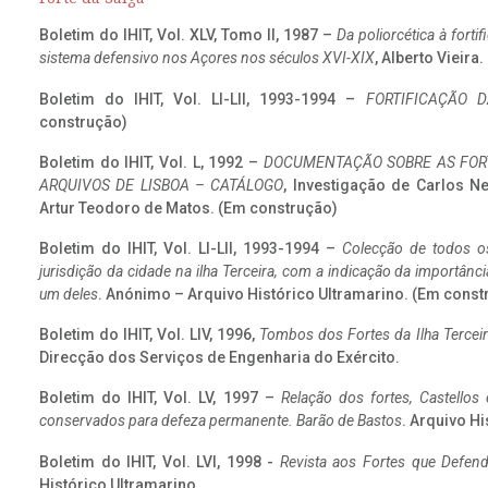
Boletim do IHIT, Vol. XLV, Tomo II, 1987 –
Da poliorcética à fort
sistema defensivo nos Açores nos séculos XVI-XIX
, Alberto Vieira
Boletim do IHIT, Vol. LI-LII, 1993-1994 –
FORTIFICAÇÃO D
construção)
Boletim do IHIT, Vol. L, 1992 –
DOCUMENTAÇÃO SOBRE AS FORT
ARQUIVOS DE LISBOA – CATÁLOGO
, Investigação de Carlos N
Artur Teodoro de Matos. (Em construção)
Boletim do IHIT, Vol. LI-LII, 1993-1994 –
Colecção de todos os
jurisdição da cidade na ilha Terceira, com a indicação da importâ
um deles
. Anónimo – Arquivo Histórico Ultramarino. (Em const
Boletim do IHIT, Vol. LIV, 1996,
Tombos dos Fortes da Ilha Terceir
Direcção dos Serviços de Engenharia do Exército.
Boletim do IHIT, Vol. LV, 1997 –
Relação dos fortes, Castellos
conservados para defeza permanente. Barão de Bastos
. Arquivo Hi
Boletim do IHIT, Vol. LVI, 1998 -
Revista aos Fortes que Defend
Histórico Ultramarino