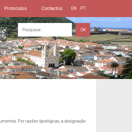
Protocolos
Contactos
EN
PT
OK
umentos. Por razões tipológicas, a designação