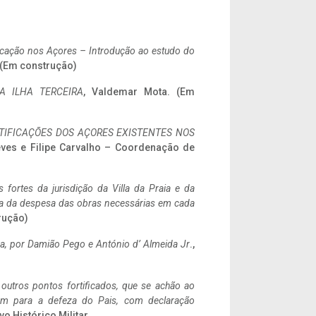
ificação nos Açores – Introdução ao estudo do
. (Em construção)
A ILHA TERCEIRA
, Valdemar Mota. (Em
IFICAÇÕES DOS AÇORES EXISTENTES NOS
eves e Filipe Carvalho – Coordenação de
 fortes da jurisdição da Villa da Praia e da
ncia da despesa das obras necessárias em cada
rução)
a,
por Damião Pego e António d’ Almeida Jr
.,
 outros pontos fortificados, que se achão ao
tem para a defeza do Pais, com declaração
vo Histórico Militar.