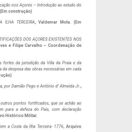
ificação nos Açores – Introdução ao estudo do
. (Em construção)
A ILHA TERCEIRA
, Valdemar Mota. (Em
IFICAÇÕES DOS AÇORES EXISTENTES NOS
eves e Filipe Carvalho – Coordenação de
 fortes da jurisdição da Villa da Praia e da
ncia da despesa das obras necessárias em cada
rução)
a,
por Damião Pego e António d’ Almeida Jr
.,
 outros pontos fortificados, que se achão ao
tem para a defeza do Pais, com declaração
vo Histórico Militar.
em a Costa da Ilha Terceira- 1776
, Arquivo