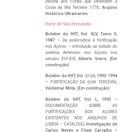
Revista aos Fortes que Defendem a
Costa da Ilha Terceira- 1776
, Arquivo
Histórico Ultramarino
Forte de São Fernando
Boletim do IHIT, Vol. XLV, Tomo II,
1987 –
Da poliorcética à fortificação
nos Açores – Introdução ao estudo do
sistema defensivo nos Açores nos
séculos XVI-XIX
, Alberto Vieira. (Em
construção)
Boletim do IHIT, Vol. LI-LII, 1993-1994
–
FORTIFICAÇÃO DA ILHA TERCEIRA
,
Valdemar Mota. (Em construção)
Boletim do IHIT, Vol. L, 1992 –
DOCUMENTAÇÃO SOBRE AS
FORTIFICAÇÕES DOS AÇORES
EXISTENTES NOS ARQUIVOS DE
LISBOA – CATÁLOGO
, Investigação de
Carlos Neves e Filipe Carvalho –