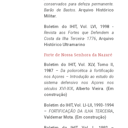
conservados para defeza permanente.
Barão de Bastos
. Arquivo Histórico
Militar.
Boletim do IHIT, Vol. LVI, 1998 -
Revista aos Fortes que Defendem a
Costa da Ilha Terceira- 1776
, Arquivo
Histórico Ultramarino
Forte de Nossa Senhora da Nazaré
Boletim do IHIT, Vol. XLV, Tomo II,
1987 –
Da poliorcética à fortificação
nos Açores – Introdução ao estudo do
sistema defensivo nos Açores nos
séculos XVI-XIX
, Alberto Vieira. (Em
construção)
Boletim do IHIT, Vol. LI-LII, 1993-1994
–
FORTIFICAÇÃO DA ILHA TERCEIRA
,
Valdemar Mota. (Em construção)
Boletim do IHIT, Vol. L, 1992 –