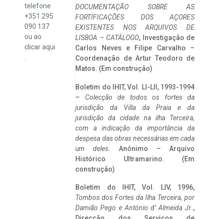
telefone
DOCUMENTAÇÃO SOBRE AS
+351 295
FORTIFICAÇÕES DOS AÇORES
090 137
EXISTENTES NOS ARQUIVOS DE
ou ao
LISBOA – CATÁLOGO
, Investigação de
clicar
aqui
Carlos Neves e Filipe Carvalho –
.
Coordenação de Artur Teodoro de
Matos. (Em construção)
Boletim do IHIT, Vol. LI-LII, 1993-1994
–
Colecção de todos os fortes da
jurisdição da Villa da Praia e da
jurisdição da cidade na ilha Terceira,
com a indicação da importância da
despesa das obras necessárias em cada
um deles
. Anónimo – Arquivo
Histórico Ultramarino. (Em
construção)
Boletim do IHIT, Vol. LIV, 1996,
Tombos dos Fortes da Ilha Terceira,
por
Damião Pego e António d’ Almeida Jr
.,
Direcção dos Serviços de