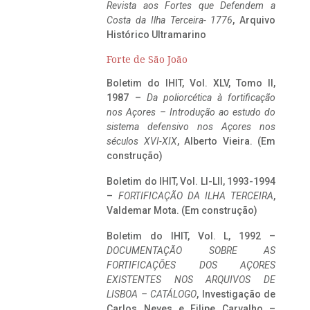
Revista aos Fortes que Defendem a
Costa da Ilha Terceira- 1776
, Arquivo
Histórico Ultramarino
Forte de São João
Boletim do IHIT, Vol. XLV, Tomo II,
1987 –
Da poliorcética à fortificação
nos Açores – Introdução ao estudo do
sistema defensivo nos Açores nos
séculos XVI-XIX
, Alberto Vieira. (Em
construção)
Boletim do IHIT, Vol. LI-LII, 1993-1994
–
FORTIFICAÇÃO DA ILHA TERCEIRA
,
Valdemar Mota. (Em construção)
Boletim do IHIT, Vol. L, 1992 –
DOCUMENTAÇÃO SOBRE AS
FORTIFICAÇÕES DOS AÇORES
EXISTENTES NOS ARQUIVOS DE
LISBOA – CATÁLOGO
, Investigação de
Carlos Neves e Filipe Carvalho –