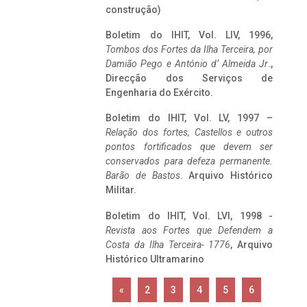
construção)
Boletim do IHIT, Vol. LIV, 1996,
Tombos dos Fortes da Ilha Terceira,
por
Damião Pego e António d’ Almeida Jr
.,
Direcção dos Serviços de
Engenharia do Exército.
Boletim do IHIT, Vol. LV, 1997 –
Relação dos fortes, Castellos e outros
pontos fortificados que devem ser
conservados para defeza permanente.
Barão de Bastos
. Arquivo Histórico
Militar.
Boletim do IHIT, Vol. LVI, 1998 -
Revista aos Fortes que Defendem a
Costa da Ilha Terceira- 1776
, Arquivo
Histórico Ultramarino
«
2
3
4
5
6