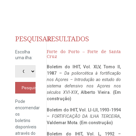
PESQUISAR
RESULTADOS
Forte do Porto – Forte de Santa
Escolha
Cruz
uma ilha:
Boletim do IHIT, Vol. XLV, Tomo II,
1987 –
Da poliorcética à fortificação
nos Açores – Introdução ao estudo do
sistema defensivo nos Açores nos
Pesquisar
séculos XVI-XIX
, Alberto Vieira. (Em
construção)
Pode
encomendar
Boletim do IHIT, Vol. LI-LII, 1993-1994
os
–
FORTIFICAÇÃO DA ILHA TERCEIRA
,
boletins
Valdemar Mota. (Em construção)
disponíveis
através do
Boletim do IHIT, Vol. L, 1992 –