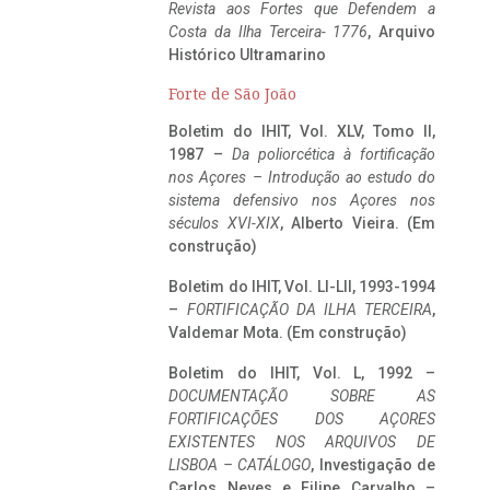
Revista aos Fortes que Defendem a
Costa da Ilha Terceira- 1776
, Arquivo
Histórico Ultramarino
Forte de São João
Boletim do IHIT, Vol. XLV, Tomo II,
1987 –
Da poliorcética à fortificação
nos Açores – Introdução ao estudo do
sistema defensivo nos Açores nos
séculos XVI-XIX
, Alberto Vieira. (Em
construção)
Boletim do IHIT, Vol. LI-LII, 1993-1994
–
FORTIFICAÇÃO DA ILHA TERCEIRA
,
Valdemar Mota. (Em construção)
Boletim do IHIT, Vol. L, 1992 –
DOCUMENTAÇÃO SOBRE AS
FORTIFICAÇÕES DOS AÇORES
EXISTENTES NOS ARQUIVOS DE
LISBOA – CATÁLOGO
, Investigação de
Carlos Neves e Filipe Carvalho –