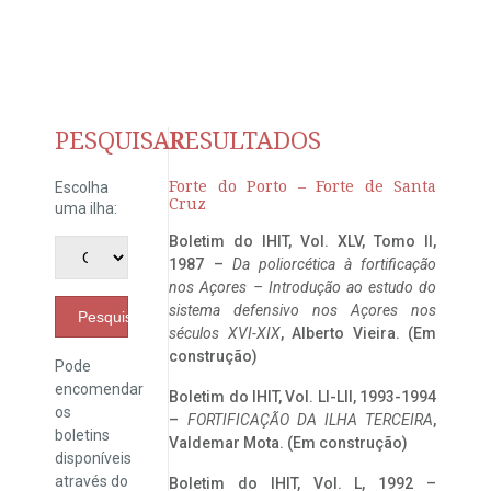
PESQUISAR
RESULTADOS
Forte do Porto – Forte de Santa
Escolha
Cruz
uma ilha:
Boletim do IHIT, Vol. XLV, Tomo II,
1987 –
Da poliorcética à fortificação
nos Açores – Introdução ao estudo do
sistema defensivo nos Açores nos
Pesquisar
séculos XVI-XIX
, Alberto Vieira. (Em
construção)
Pode
encomendar
Boletim do IHIT, Vol. LI-LII, 1993-1994
os
–
FORTIFICAÇÃO DA ILHA TERCEIRA
,
boletins
Valdemar Mota. (Em construção)
disponíveis
através do
Boletim do IHIT, Vol. L, 1992 –