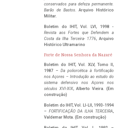
conservados para defeza permanente.
Barão de Bastos
. Arquivo Histórico
Militar.
Boletim do IHIT, Vol. LVI, 1998 -
Revista aos Fortes que Defendem a
Costa da Ilha Terceira- 1776
, Arquivo
Histórico Ultramarino
Forte de Nossa Senhora da Nazaré
Boletim do IHIT, Vol. XLV, Tomo II,
1987 –
Da poliorcética à fortificação
nos Açores – Introdução ao estudo do
sistema defensivo nos Açores nos
séculos XVI-XIX
, Alberto Vieira. (Em
construção)
Boletim do IHIT, Vol. LI-LII, 1993-1994
–
FORTIFICAÇÃO DA ILHA TERCEIRA
,
Valdemar Mota. (Em construção)
Boletim do IHIT, Vol. L, 1992 –