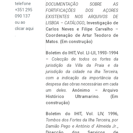
telefone
DOCUMENTAÇÃO SOBRE AS
+351 295
FORTIFICAÇÕES DOS AÇORES
090 137
EXISTENTES NOS ARQUIVOS DE
ou ao
LISBOA – CATÁLOGO
, Investigação de
clicar
aqui
Carlos Neves e Filipe Carvalho –
.
Coordenação de Artur Teodoro de
Matos. (Em construção)
Boletim do IHIT, Vol. LI-LII, 1993-1994
–
Colecção de todos os fortes da
jurisdição da Villa da Praia e da
jurisdição da cidade na ilha Terceira,
com a indicação da importância da
despesa das obras necessárias em cada
um deles
. Anónimo – Arquivo
Histórico Ultramarino. (Em
construção)
Boletim do IHIT, Vol. LIV, 1996,
Tombos dos Fortes da Ilha Terceira,
por
Damião Pego e António d’ Almeida Jr
.,
Direcção dos Serviços de