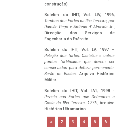
construção)
Boletim do IHIT, Vol. LIV, 1996,
Tombos dos Fortes da Ilha Terceira,
por
Damião Pego e António d’ Almeida Jr
.,
Direcção dos Serviços de
Engenharia do Exército.
Boletim do IHIT, Vol. LV, 1997 –
Relação dos fortes, Castellos e outros
pontos fortificados que devem ser
conservados para defeza permanente.
Barão de Bastos
. Arquivo Histórico
Militar.
Boletim do IHIT, Vol. LVI, 1998 -
Revista aos Fortes que Defendem a
Costa da Ilha Terceira- 1776
, Arquivo
Histórico Ultramarino
«
2
3
4
5
6