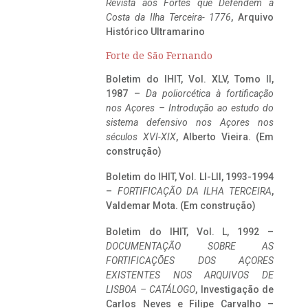
Revista aos Fortes que Defendem a
Costa da Ilha Terceira- 1776
, Arquivo
Histórico Ultramarino
Forte de São Fernando
Boletim do IHIT, Vol. XLV, Tomo II,
1987 –
Da poliorcética à fortificação
nos Açores – Introdução ao estudo do
sistema defensivo nos Açores nos
séculos XVI-XIX
, Alberto Vieira. (Em
construção)
Boletim do IHIT, Vol. LI-LII, 1993-1994
–
FORTIFICAÇÃO DA ILHA TERCEIRA
,
Valdemar Mota. (Em construção)
Boletim do IHIT, Vol. L, 1992 –
DOCUMENTAÇÃO SOBRE AS
FORTIFICAÇÕES DOS AÇORES
EXISTENTES NOS ARQUIVOS DE
LISBOA – CATÁLOGO
, Investigação de
Carlos Neves e Filipe Carvalho –