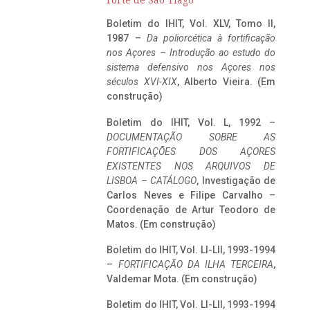
Forte de São Tiago
Boletim do IHIT, Vol. XLV, Tomo II,
1987 –
Da poliorcética à fortificação
nos Açores – Introdução ao estudo do
sistema defensivo nos Açores nos
séculos XVI-XIX
, Alberto Vieira. (Em
construção)
Boletim do IHIT, Vol. L, 1992 –
DOCUMENTAÇÃO SOBRE AS
FORTIFICAÇÕES DOS AÇORES
EXISTENTES NOS ARQUIVOS DE
LISBOA – CATÁLOGO
, Investigação de
Carlos Neves e Filipe Carvalho –
Coordenação de Artur Teodoro de
Matos. (Em construção)
Boletim do IHIT, Vol. LI-LII, 1993-1994
–
FORTIFICAÇÃO DA ILHA TERCEIRA
,
Valdemar Mota. (Em construção)
Boletim do IHIT, Vol. LI-LII, 1993-1994