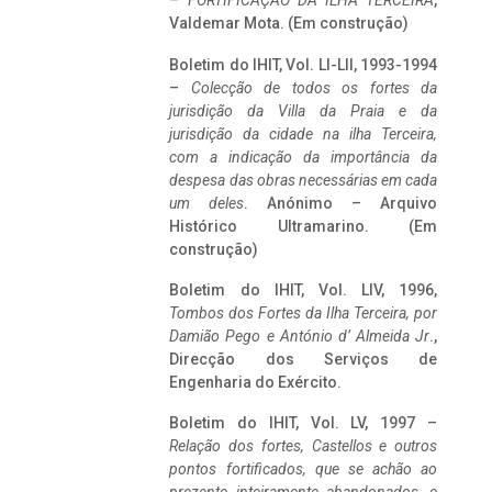
–
FORTIFICAÇÃO DA ILHA TERCEIRA
,
Valdemar Mota. (Em construção)
Boletim do IHIT, Vol. LI-LII, 1993-1994
–
Colecção de todos os fortes da
jurisdição da Villa da Praia e da
jurisdição da cidade na ilha Terceira,
com a indicação da importância da
despesa das obras necessárias em cada
um deles
. Anónimo – Arquivo
Histórico Ultramarino. (Em
construção)
Boletim do IHIT, Vol. LIV, 1996,
Tombos dos Fortes da Ilha Terceira,
por
Damião Pego e António d’ Almeida Jr
.,
Direcção dos Serviços de
Engenharia do Exército.
Boletim do IHIT, Vol. LV, 1997 –
Relação dos fortes, Castellos e outros
pontos fortificados, que se achão ao