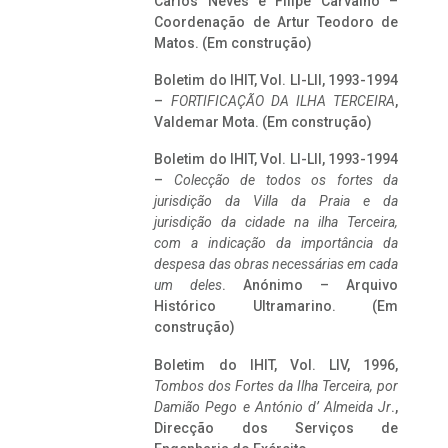
Carlos Neves e Filipe Carvalho –
Coordenação de Artur Teodoro de
Matos. (Em construção)
Boletim do IHIT, Vol. LI-LII, 1993-1994
–
FORTIFICAÇÃO DA ILHA TERCEIRA
,
Valdemar Mota. (Em construção)
Boletim do IHIT, Vol. LI-LII, 1993-1994
–
Colecção de todos os fortes da
jurisdição da Villa da Praia e da
jurisdição da cidade na ilha Terceira,
com a indicação da importância da
despesa das obras necessárias em cada
um deles
. Anónimo – Arquivo
Histórico Ultramarino. (Em
construção)
Boletim do IHIT, Vol. LIV, 1996,
Tombos dos Fortes da Ilha Terceira,
por
Damião Pego e António d’ Almeida Jr
.,
Direcção dos Serviços de