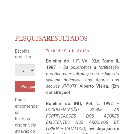
PESQUISAR
RESULTADOS
Forte de Santo Antão
Escolha
uma ilha:
Boletim do IHIT, Vol. XLV, Tomo II,
1987 –
Da poliorcética à fortificação
nos Açores – Introdução ao estudo do
sistema defensivo nos Açores nos
séculos XVI-XIX
, Alberto Vieira. (Em
Pesquisar
construção)
Pode
Boletim do IHIT, Vol. L, 1992 –
encomendar
DOCUMENTAÇÃO SOBRE AS
os
FORTIFICAÇÕES DOS AÇORES
boletins
EXISTENTES NOS ARQUIVOS DE
disponíveis
LISBOA – CATÁLOGO
, Investigação de
através do