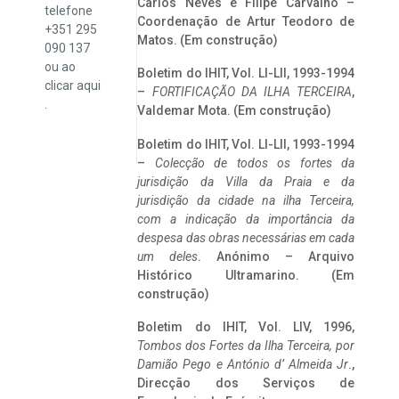
Carlos Neves e Filipe Carvalho –
telefone
Coordenação de Artur Teodoro de
+351 295
Matos. (Em construção)
090 137
ou ao
Boletim do IHIT, Vol. LI-LII, 1993-1994
clicar
aqui
–
FORTIFICAÇÃO DA ILHA TERCEIRA
,
.
Valdemar Mota. (Em construção)
Boletim do IHIT, Vol. LI-LII, 1993-1994
–
Colecção de todos os fortes da
jurisdição da Villa da Praia e da
jurisdição da cidade na ilha Terceira,
com a indicação da importância da
despesa das obras necessárias em cada
um deles
. Anónimo – Arquivo
Histórico Ultramarino. (Em
construção)
Boletim do IHIT, Vol. LIV, 1996,
Tombos dos Fortes da Ilha Terceira,
por
Damião Pego e António d’ Almeida Jr
.,
Direcção dos Serviços de