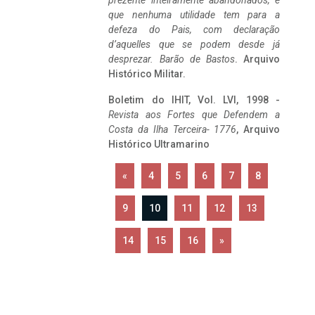
prezente inteiramente abandonados, e
que nenhuma utilidade tem para a
defeza do Pais, com declaração
d’aquelles que se podem desde já
desprezar. Barão de Bastos
. Arquivo
Histórico Militar.
Boletim do IHIT, Vol. LVI, 1998 -
Revista aos Fortes que Defendem a
Costa da Ilha Terceira- 1776
, Arquivo
Histórico Ultramarino
«
4
5
6
7
8
9
10
11
12
13
14
15
16
»