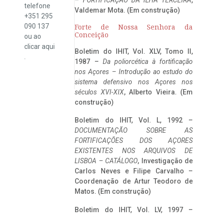
telefone
Valdemar Mota. (Em construção)
+351 295
090 137
Forte de Nossa Senhora da
Conceição
ou ao
clicar
aqui
Boletim do IHIT, Vol. XLV, Tomo II,
.
1987 –
Da poliorcética à fortificação
nos Açores – Introdução ao estudo do
sistema defensivo nos Açores nos
séculos XVI-XIX
, Alberto Vieira. (Em
construção)
Boletim do IHIT, Vol. L, 1992 –
DOCUMENTAÇÃO SOBRE AS
FORTIFICAÇÕES DOS AÇORES
EXISTENTES NOS ARQUIVOS DE
LISBOA – CATÁLOGO
, Investigação de
Carlos Neves e Filipe Carvalho –
Coordenação de Artur Teodoro de
Matos. (Em construção)
Boletim do IHIT, Vol. LV, 1997 –