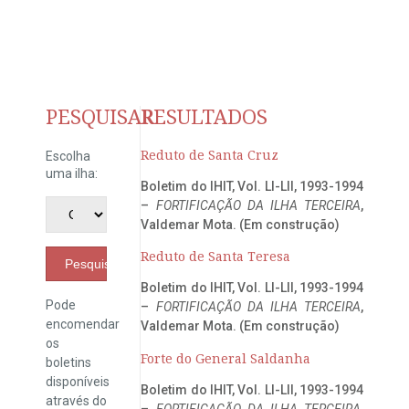
PESQUISAR
RESULTADOS
Reduto de Santa Cruz
Escolha
uma ilha:
Boletim do IHIT, Vol. LI-LII, 1993-1994
–
FORTIFICAÇÃO DA ILHA TERCEIRA
,
Valdemar Mota. (Em construção)
Reduto de Santa Teresa
Pesquisar
Boletim do IHIT, Vol. LI-LII, 1993-1994
Pode
–
FORTIFICAÇÃO DA ILHA TERCEIRA
,
encomendar
Valdemar Mota. (Em construção)
os
Forte do General Saldanha
boletins
disponíveis
Boletim do IHIT, Vol. LI-LII, 1993-1994
através do
–
FORTIFICAÇÃO DA ILHA TERCEIRA
,