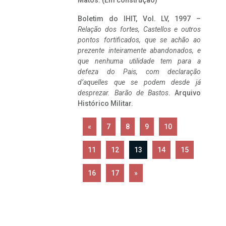
Matos. (Em construção)
Boletim do IHIT, Vol. LV, 1997 –
Relação dos fortes, Castellos e outros
pontos fortificados, que se achão ao
prezente inteiramente abandonados, e
que nenhuma utilidade tem para a
defeza do Pais, com declaração
d’aquelles que se podem desde já
desprezar. Barão de Bastos
. Arquivo
Histórico Militar.
«
7
8
9
10
11
12
13
14
15
16
17
»