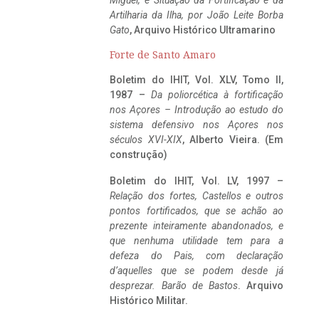
Miguel, e Situação da Fortificação e da
Artilharia da Ilha, por João Leite Borba
Gato
, Arquivo Histórico Ultramarino
Forte de Santo Amaro
Boletim do IHIT, Vol. XLV, Tomo II,
1987 –
Da poliorcética à fortificação
nos Açores – Introdução ao estudo do
sistema defensivo nos Açores nos
séculos XVI-XIX
, Alberto Vieira. (Em
construção)
Boletim do IHIT, Vol. LV, 1997 –
Relação dos fortes, Castellos e outros
pontos fortificados, que se achão ao
prezente inteiramente abandonados, e
que nenhuma utilidade tem para a
defeza do Pais, com declaração
d’aquelles que se podem desde já
desprezar. Barão de Bastos
. Arquivo
Histórico Militar.