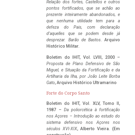
Relação dos fortes, Castellos e outros
pontos fortificados, que se achão ao
prezente inteiramente abandonados, e
que nenhuma utilidade tem para a
defeza do Pais, com declaração
d’aquelles que se podem desde já
desprezar. Barão de Bastos
. Arquivo
Histórico Militar.
Boletim do IHIT, Vol. LVIII, 2000 –
Proposta de Plano Defensivo de São
Miguel, e Situação da Fortificação e da
Artilharia da Ilha, por João Leite Borba
Gato
, Arquivo Histórico Ultramarino
Forte do Corpo Santo
Boletim do IHIT, Vol. XLV, Tomo II,
1987 –
Da poliorcética à fortificação
nos Açores – Introdução ao estudo do
sistema defensivo nos Açores nos
séculos XVI-XIX
, Alberto Vieira. (Em