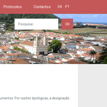
Protocolos
Contactos
EN
PT
OK
umentos. Por razões tipológicas, a designação