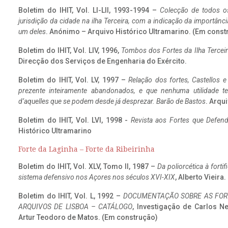
Boletim do IHIT, Vol. LI-LII, 1993-1994 –
Colecção de todos os
jurisdição da cidade na ilha Terceira, com a indicação da importâ
um deles
. Anónimo – Arquivo Histórico Ultramarino. (Em const
Boletim do IHIT, Vol. LIV, 1996,
Tombos dos Fortes da Ilha Terceir
Direcção dos Serviços de Engenharia do Exército.
Boletim do IHIT, Vol. LV, 1997 –
Relação dos fortes, Castellos e
prezente inteiramente abandonados, e que nenhuma utilidade 
d’aquelles que se podem desde já desprezar. Barão de Bastos
. Arqui
Boletim do IHIT, Vol. LVI, 1998 -
Revista aos Fortes que Defend
Histórico Ultramarino
Forte da Laginha – Forte da Ribeirinha
Boletim do IHIT, Vol. XLV, Tomo II, 1987 –
Da poliorcética à fort
sistema defensivo nos Açores nos séculos XVI-XIX
, Alberto Vieira
Boletim do IHIT, Vol. L, 1992 –
DOCUMENTAÇÃO SOBRE AS FORT
ARQUIVOS DE LISBOA – CATÁLOGO
, Investigação de Carlos N
Artur Teodoro de Matos. (Em construção)