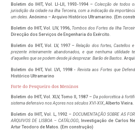
Boletim do IHIT, Vol. LI-LII, 1993-1994 –
Colecção de todos os
jurisdição da cidade na ilha Terceira, com a indicação da importâ
um deles
. Anónimo – Arquivo Histórico Ultramarino. (Em const
Boletim do IHIT, Vol. LIV, 1996,
Tombos dos Fortes da Ilha Terceir
Direcção dos Serviços de Engenharia do Exército.
Boletim do IHIT, Vol. LV, 1997 –
Relação dos fortes, Castellos e
prezente inteiramente abandonados, e que nenhuma utilidade 
d’aquelles que se podem desde já desprezar. Barão de Bastos
. Arqui
Boletim do IHIT, Vol. LVI, 1998 -
Revista aos Fortes que Defend
Histórico Ultramarino
Forte do Pesqueiro dos Meninos
Boletim do IHIT, Vol. XLV, Tomo II, 1987 –
Da poliorcética à fort
sistema defensivo nos Açores nos séculos XVI-XIX
, Alberto Vieira
Boletim do IHIT, Vol. L, 1992 –
DOCUMENTAÇÃO SOBRE AS FORT
ARQUIVOS DE LISBOA – CATÁLOGO
, Investigação de Carlos N
Artur Teodoro de Matos. (Em construção)