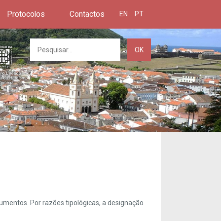
Protocolos
Contactos
EN
PT
OK
umentos. Por razões tipológicas, a designação