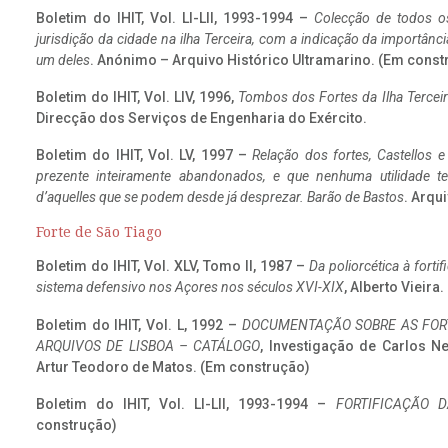
Boletim do IHIT, Vol. LI-LII, 1993-1994 –
Colecção de todos os
jurisdição da cidade na ilha Terceira, com a indicação da importâ
um deles
. Anónimo – Arquivo Histórico Ultramarino. (Em const
Boletim do IHIT, Vol. LIV, 1996,
Tombos dos Fortes da Ilha Terceir
Direcção dos Serviços de Engenharia do Exército.
Boletim do IHIT, Vol. LV, 1997 –
Relação dos fortes, Castellos e
prezente inteiramente abandonados, e que nenhuma utilidade 
d’aquelles que se podem desde já desprezar. Barão de Bastos
. Arqui
Forte de São Tiago
Boletim do IHIT, Vol. XLV, Tomo II, 1987 –
Da poliorcética à fort
sistema defensivo nos Açores nos séculos XVI-XIX
, Alberto Vieira
Boletim do IHIT, Vol. L, 1992 –
DOCUMENTAÇÃO SOBRE AS FORT
ARQUIVOS DE LISBOA – CATÁLOGO
, Investigação de Carlos N
Artur Teodoro de Matos. (Em construção)
Boletim do IHIT, Vol. LI-LII, 1993-1994 –
FORTIFICAÇÃO D
construção)