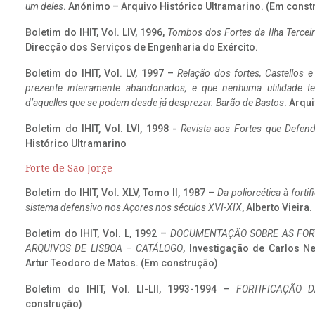
um deles
. Anónimo – Arquivo Histórico Ultramarino. (Em const
Boletim do IHIT, Vol. LIV, 1996,
Tombos dos Fortes da Ilha Terceir
Direcção dos Serviços de Engenharia do Exército.
Boletim do IHIT, Vol. LV, 1997 –
Relação dos fortes, Castellos e
prezente inteiramente abandonados, e que nenhuma utilidade 
d’aquelles que se podem desde já desprezar. Barão de Bastos
. Arqui
Boletim do IHIT, Vol. LVI, 1998 -
Revista aos Fortes que Defend
Histórico Ultramarino
Forte de São Jorge
Boletim do IHIT, Vol. XLV, Tomo II, 1987 –
Da poliorcética à fort
sistema defensivo nos Açores nos séculos XVI-XIX
, Alberto Vieira
Boletim do IHIT, Vol. L, 1992 –
DOCUMENTAÇÃO SOBRE AS FORT
ARQUIVOS DE LISBOA – CATÁLOGO
, Investigação de Carlos N
Artur Teodoro de Matos. (Em construção)
Boletim do IHIT, Vol. LI-LII, 1993-1994 –
FORTIFICAÇÃO D
construção)