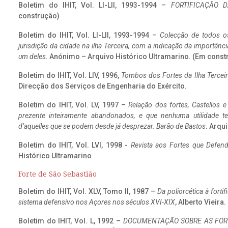
Boletim do IHIT, Vol. LI-LII, 1993-1994 –
FORTIFICAÇÃO D
construção)
Boletim do IHIT, Vol. LI-LII, 1993-1994 –
Colecção de todos os
jurisdição da cidade na ilha Terceira, com a indicação da importâ
um deles
. Anónimo – Arquivo Histórico Ultramarino. (Em const
Boletim do IHIT, Vol. LIV, 1996,
Tombos dos Fortes da Ilha Terceir
Direcção dos Serviços de Engenharia do Exército.
Boletim do IHIT, Vol. LV, 1997 –
Relação dos fortes, Castellos e
prezente inteiramente abandonados, e que nenhuma utilidade 
d’aquelles que se podem desde já desprezar. Barão de Bastos
. Arqui
Boletim do IHIT, Vol. LVI, 1998 -
Revista aos Fortes que Defend
Histórico Ultramarino
Forte de São Sebastião
Boletim do IHIT, Vol. XLV, Tomo II, 1987 –
Da poliorcética à fort
sistema defensivo nos Açores nos séculos XVI-XIX
, Alberto Vieira
Boletim do IHIT, Vol. L, 1992 –
DOCUMENTAÇÃO SOBRE AS FORT