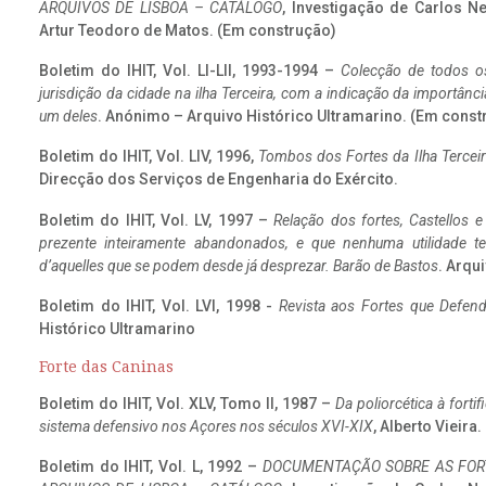
ARQUIVOS DE LISBOA – CATÁLOGO
, Investigação de Carlos N
Artur Teodoro de Matos. (Em construção)
Boletim do IHIT, Vol. LI-LII, 1993-1994 –
Colecção de todos os
jurisdição da cidade na ilha Terceira, com a indicação da importâ
um deles
. Anónimo – Arquivo Histórico Ultramarino. (Em const
Boletim do IHIT, Vol. LIV, 1996,
Tombos dos Fortes da Ilha Terceir
Direcção dos Serviços de Engenharia do Exército.
Boletim do IHIT, Vol. LV, 1997 –
Relação dos fortes, Castellos e
prezente inteiramente abandonados, e que nenhuma utilidade 
d’aquelles que se podem desde já desprezar. Barão de Bastos
. Arqui
Boletim do IHIT, Vol. LVI, 1998 -
Revista aos Fortes que Defend
Histórico Ultramarino
Forte das Caninas
Boletim do IHIT, Vol. XLV, Tomo II, 1987 –
Da poliorcética à fort
sistema defensivo nos Açores nos séculos XVI-XIX
, Alberto Vieira
Boletim do IHIT, Vol. L, 1992 –
DOCUMENTAÇÃO SOBRE AS FORT