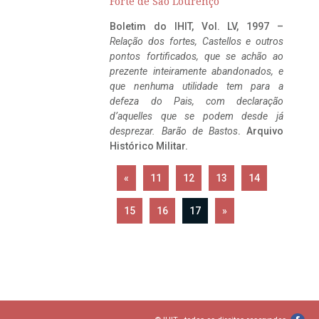
Forte de São Lourenço
Boletim do IHIT, Vol. LV, 1997 –
Relação dos fortes, Castellos e outros
pontos fortificados, que se achão ao
prezente inteiramente abandonados, e
que nenhuma utilidade tem para a
defeza do Pais, com declaração
d’aquelles que se podem desde já
desprezar. Barão de Bastos
. Arquivo
Histórico Militar.
«
11
12
13
14
15
16
17
»