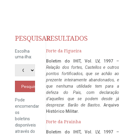
PESQUISAR
RESULTADOS
Forte da Figueira
Escolha
uma ilha:
Boletim do IHIT, Vol. LV, 1997 –
Relação dos fortes, Castellos e outros
pontos fortificados, que se achão ao
prezente inteiramente abandonados, e
que nenhuma utilidade tem para a
Pesquisar
defeza do Pais, com declaração
d’aquelles que se podem desde já
Pode
desprezar. Barão de Bastos
. Arquivo
encomendar
Histórico Militar.
os
boletins
Forte da Prainha
disponíveis
através do
Boletim do IHIT, Vol. LV, 1997 –