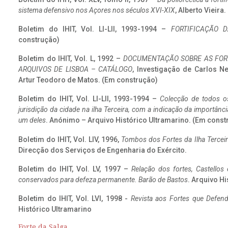
sistema defensivo nos Açores nos séculos XVI-XIX
, Alberto Vieira
Boletim do IHIT, Vol. LI-LII, 1993-1994 –
FORTIFICAÇÃO D
construção)
Boletim do IHIT, Vol. L, 1992 –
DOCUMENTAÇÃO SOBRE AS FORT
ARQUIVOS DE LISBOA – CATÁLOGO
, Investigação de Carlos N
Artur Teodoro de Matos. (Em construção)
Boletim do IHIT, Vol. LI-LII, 1993-1994 –
Colecção de todos os
jurisdição da cidade na ilha Terceira, com a indicação da importâ
um deles
. Anónimo – Arquivo Histórico Ultramarino. (Em const
Boletim do IHIT, Vol. LIV, 1996,
Tombos dos Fortes da Ilha Terceir
Direcção dos Serviços de Engenharia do Exército.
Boletim do IHIT, Vol. LV, 1997 –
Relação dos fortes, Castellos
conservados para defeza permanente. Barão de Bastos
. Arquivo Hi
Boletim do IHIT, Vol. LVI, 1998 -
Revista aos Fortes que Defend
Histórico Ultramarino
Forte da Salga