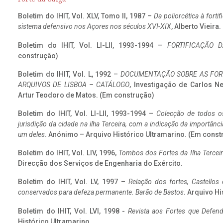
Boletim do IHIT, Vol. XLV, Tomo II, 1987 –
Da poliorcética à fort
sistema defensivo nos Açores nos séculos XVI-XIX
, Alberto Vieira
Boletim do IHIT, Vol. LI-LII, 1993-1994 –
FORTIFICAÇÃO D
construção)
Boletim do IHIT, Vol. L, 1992 –
DOCUMENTAÇÃO SOBRE AS FORT
ARQUIVOS DE LISBOA – CATÁLOGO
, Investigação de Carlos N
Artur Teodoro de Matos. (Em construção)
Boletim do IHIT, Vol. LI-LII, 1993-1994 –
Colecção de todos os
jurisdição da cidade na ilha Terceira, com a indicação da importâ
um deles
. Anónimo – Arquivo Histórico Ultramarino. (Em const
Boletim do IHIT, Vol. LIV, 1996,
Tombos dos Fortes da Ilha Terceir
Direcção dos Serviços de Engenharia do Exército.
Boletim do IHIT, Vol. LV, 1997 –
Relação dos fortes, Castellos
conservados para defeza permanente. Barão de Bastos
. Arquivo Hi
Boletim do IHIT, Vol. LVI, 1998 -
Revista aos Fortes que Defend
Histórico Ultramarino