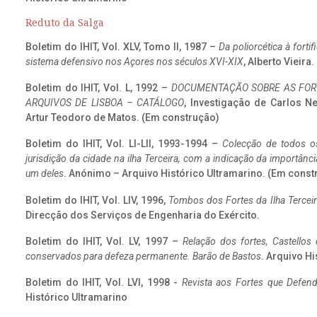
Reduto da Salga
Boletim do IHIT, Vol. XLV, Tomo II, 1987 –
Da poliorcética à fort
sistema defensivo nos Açores nos séculos XVI-XIX
, Alberto Vieira
Boletim do IHIT, Vol. L, 1992 –
DOCUMENTAÇÃO SOBRE AS FORT
ARQUIVOS DE LISBOA – CATÁLOGO
, Investigação de Carlos N
Artur Teodoro de Matos. (Em construção)
Boletim do IHIT, Vol. LI-LII, 1993-1994 –
Colecção de todos os
jurisdição da cidade na ilha Terceira, com a indicação da importâ
um deles
. Anónimo – Arquivo Histórico Ultramarino. (Em const
Boletim do IHIT, Vol. LIV, 1996,
Tombos dos Fortes da Ilha Terceir
Direcção dos Serviços de Engenharia do Exército.
Boletim do IHIT, Vol. LV, 1997 –
Relação dos fortes, Castellos
conservados para defeza permanente. Barão de Bastos
. Arquivo Hi
Boletim do IHIT, Vol. LVI, 1998 -
Revista aos Fortes que Defend
Histórico Ultramarino