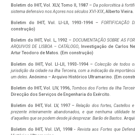
Boletim do IHIT, Vol. XLV, Tomo II, 1987 –
Da poliorcética à fort
sistema defensivo nos Açores nos séculos XVI-XIX
, Alberto Vieira
Boletim do IHIT, Vol. LI-LII, 1993-1994 –
FORTIFICAÇÃO D
construção)
Boletim do IHIT, Vol. L, 1992 –
DOCUMENTAÇÃO SOBRE AS FORT
ARQUIVOS DE LISBOA – CATÁLOGO
, Investigação de Carlos N
Artur Teodoro de Matos. (Em construção)
Boletim do IHIT, Vol. LI-LII, 1993-1994 –
Colecção de todos os
jurisdição da cidade na ilha Terceira, com a indicação da importâ
um deles
. Anónimo – Arquivo Histórico Ultramarino. (Em const
Boletim do IHIT, Vol. LIV, 1996,
Tombos dos Fortes da Ilha Terceir
Direcção dos Serviços de Engenharia do Exército.
Boletim do IHIT, Vol. LV, 1997 –
Relação dos fortes, Castellos e
prezente inteiramente abandonados, e que nenhuma utilidade 
d’aquelles que se podem desde já desprezar. Barão de Bastos
. Arqui
Boletim do IHIT, Vol. LVI, 1998 -
Revista aos Fortes que Defend