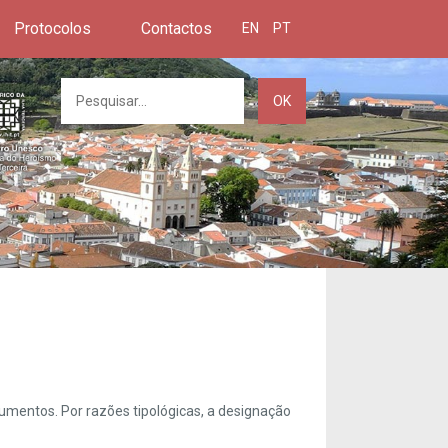
Protocolos
Contactos
EN
PT
OK
umentos. Por razões tipológicas, a designação