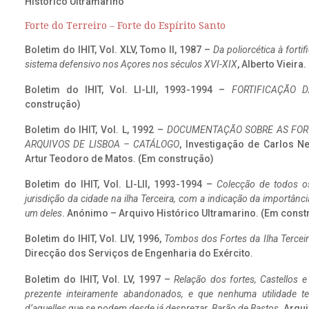
Histórico Ultramarino
Forte do Terreiro – Forte do Espírito Santo
Boletim do IHIT, Vol. XLV, Tomo II, 1987 –
Da poliorcética à fort
sistema defensivo nos Açores nos séculos XVI-XIX
, Alberto Vieira
Boletim do IHIT, Vol. LI-LII, 1993-1994 –
FORTIFICAÇÃO D
construção)
Boletim do IHIT, Vol. L, 1992 –
DOCUMENTAÇÃO SOBRE AS FORT
ARQUIVOS DE LISBOA – CATÁLOGO
, Investigação de Carlos N
Artur Teodoro de Matos. (Em construção)
Boletim do IHIT, Vol. LI-LII, 1993-1994 –
Colecção de todos os
jurisdição da cidade na ilha Terceira, com a indicação da importâ
um deles
. Anónimo – Arquivo Histórico Ultramarino. (Em const
Boletim do IHIT, Vol. LIV, 1996,
Tombos dos Fortes da Ilha Terceir
Direcção dos Serviços de Engenharia do Exército.
Boletim do IHIT, Vol. LV, 1997 –
Relação dos fortes, Castellos e
prezente inteiramente abandonados, e que nenhuma utilidade 
d’aquelles que se podem desde já desprezar. Barão de Bastos
. Arqui