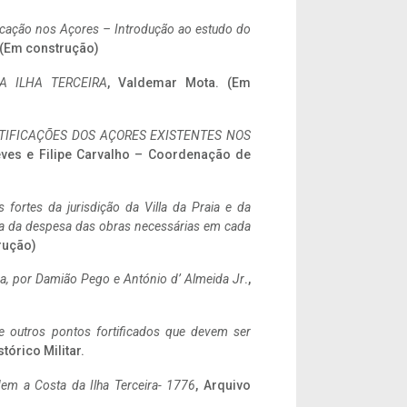
ificação nos Açores – Introdução ao estudo do
. (Em construção)
A ILHA TERCEIRA
, Valdemar Mota. (Em
IFICAÇÕES DOS AÇORES EXISTENTES NOS
eves e Filipe Carvalho – Coordenação de
 fortes da jurisdição da Villa da Praia e da
ncia da despesa das obras necessárias em cada
rução)
a,
por Damião Pego e António d’ Almeida Jr
.,
 e outros pontos fortificados que devem ser
stórico Militar.
em a Costa da Ilha Terceira- 1776
, Arquivo