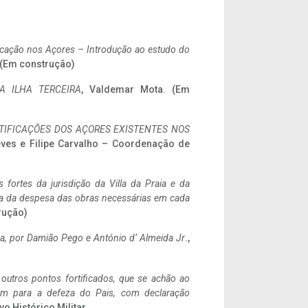
ificação nos Açores – Introdução ao estudo do
. (Em construção)
A ILHA TERCEIRA
, Valdemar Mota. (Em
IFICAÇÕES DOS AÇORES EXISTENTES NOS
eves e Filipe Carvalho – Coordenação de
 fortes da jurisdição da Villa da Praia e da
ncia da despesa das obras necessárias em cada
rução)
a,
por Damião Pego e António d’ Almeida Jr
.,
 outros pontos fortificados, que se achão ao
tem para a defeza do Pais, com declaração
vo Histórico Militar.