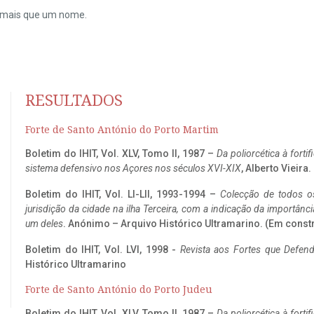
do mais que um nome.
RESULTADOS
Forte de Santo António do Porto Martim
Boletim do IHIT, Vol. XLV, Tomo II, 1987 –
Da poliorcética à fort
sistema defensivo nos Açores nos séculos XVI-XIX
, Alberto Vieira
Boletim do IHIT, Vol. LI-LII, 1993-1994 –
Colecção de todos os
jurisdição da cidade na ilha Terceira, com a indicação da importâ
um deles
. Anónimo – Arquivo Histórico Ultramarino. (Em const
Boletim do IHIT, Vol. LVI, 1998 -
Revista aos Fortes que Defend
Histórico Ultramarino
Forte de Santo António do Porto Judeu
Boletim do IHIT, Vol. XLV, Tomo II, 1987 –
Da poliorcética à fort