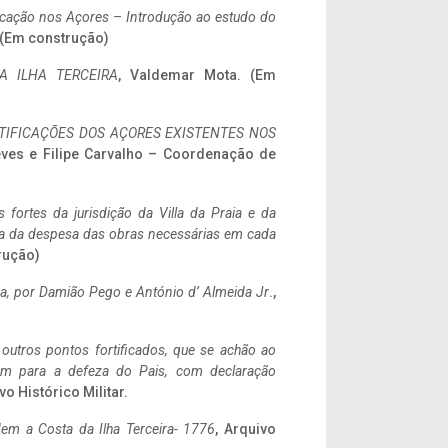
ificação nos Açores – Introdução ao estudo do
. (Em construção)
A ILHA TERCEIRA
, Valdemar Mota. (Em
IFICAÇÕES DOS AÇORES EXISTENTES NOS
eves e Filipe Carvalho – Coordenação de
 fortes da jurisdição da Villa da Praia e da
ncia da despesa das obras necessárias em cada
rução)
a,
por Damião Pego e António d’ Almeida Jr
.,
 outros pontos fortificados, que se achão ao
tem para a defeza do Pais, com declaração
vo Histórico Militar.
em a Costa da Ilha Terceira- 1776
, Arquivo