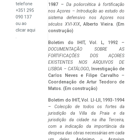
telefone
1987 –
Da poliorcética à fortificação
+351 295
nos Açores – Introdução ao estudo do
090 137
sistema defensivo nos Açores nos
ou ao
séculos XVI-XIX
, Alberto Vieira. (Em
clicar
aqui
construção)
.
Boletim do IHIT, Vol. L, 1992 –
DOCUMENTAÇÃO SOBRE AS
FORTIFICAÇÕES DOS AÇORES
EXISTENTES NOS ARQUIVOS DE
LISBOA – CATÁLOGO
, Investigação de
Carlos Neves e Filipe Carvalho –
Coordenação de Artur Teodoro de
Matos. (Em construção)
Boletim do IHIT, Vol. LI-LII, 1993-1994
–
Colecção de todos os fortes da
jurisdição da Villa da Praia e da
jurisdição da cidade na ilha Terceira,
com a indicação da importância da
despesa das obras necessárias em cada
um deles
. Anónimo – Arquivo