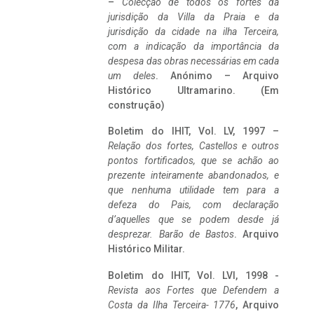
–
Colecção de todos os fortes da
jurisdição da Villa da Praia e da
jurisdição da cidade na ilha Terceira,
com a indicação da importância da
despesa das obras necessárias em cada
um deles
. Anónimo – Arquivo
Histórico Ultramarino. (Em
construção)
Boletim do IHIT, Vol. LV, 1997 –
Relação dos fortes, Castellos e outros
pontos fortificados, que se achão ao
prezente inteiramente abandonados, e
que nenhuma utilidade tem para a
defeza do Pais, com declaração
d’aquelles que se podem desde já
desprezar. Barão de Bastos
. Arquivo
Histórico Militar.
Boletim do IHIT, Vol. LVI, 1998 -
Revista aos Fortes que Defendem a
Costa da Ilha Terceira- 1776
, Arquivo