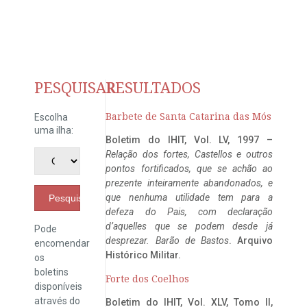
PESQUISAR
RESULTADOS
Barbete de Santa Catarina das Mós
Escolha
uma ilha:
Boletim do IHIT, Vol. LV, 1997 –
Relação dos fortes, Castellos e outros
pontos fortificados, que se achão ao
prezente inteiramente abandonados, e
que nenhuma utilidade tem para a
Pesquisar
defeza do Pais, com declaração
d’aquelles que se podem desde já
Pode
desprezar. Barão de Bastos
. Arquivo
encomendar
Histórico Militar.
os
boletins
Forte dos Coelhos
disponíveis
através do
Boletim do IHIT, Vol. XLV, Tomo II,