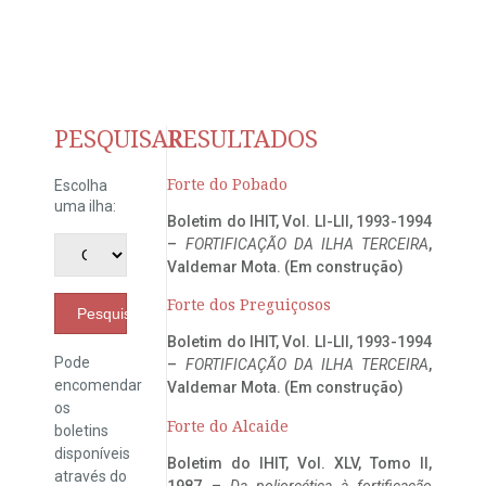
PESQUISAR
RESULTADOS
Forte do Pobado
Escolha
uma ilha:
Boletim do IHIT, Vol. LI-LII, 1993-1994
–
FORTIFICAÇÃO DA ILHA TERCEIRA
,
Valdemar Mota. (Em construção)
Forte dos Preguiçosos
Pesquisar
Boletim do IHIT, Vol. LI-LII, 1993-1994
Pode
–
FORTIFICAÇÃO DA ILHA TERCEIRA
,
encomendar
Valdemar Mota. (Em construção)
os
Forte do Alcaide
boletins
disponíveis
Boletim do IHIT, Vol. XLV, Tomo II,
através do
1987 –
Da poliorcética à fortificação