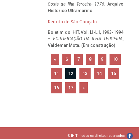
Costa da Ilha Terceira- 1776
, Arquivo
Histórico Ultramarino
Reduto de São Gonçalo
Boletim do IHIT, Vol. LI-LII, 1993-1994
–
FORTIFICAÇÃO DA ILHA TERCEIRA
,
Valdemar Mota. (Em construção)
«
6
7
8
9
10
11
12
13
14
15
16
17
»
© IHIT - todos os direitos reservados.