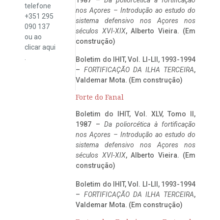
telefone
nos Açores – Introdução ao estudo do
+351 295
sistema defensivo nos Açores nos
090 137
séculos XVI-XIX
, Alberto Vieira. (Em
ou ao
construção)
clicar
aqui
.
Boletim do IHIT, Vol. LI-LII, 1993-1994
–
FORTIFICAÇÃO DA ILHA TERCEIRA
,
Valdemar Mota. (Em construção)
Forte do Fanal
Boletim do IHIT, Vol. XLV, Tomo II,
1987 –
Da poliorcética à fortificação
nos Açores – Introdução ao estudo do
sistema defensivo nos Açores nos
séculos XVI-XIX
, Alberto Vieira. (Em
construção)
Boletim do IHIT, Vol. LI-LII, 1993-1994
–
FORTIFICAÇÃO DA ILHA TERCEIRA
,
Valdemar Mota. (Em construção)