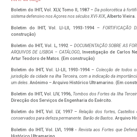
Boletim do IHIT, Vol. XLV, Tomo II, 1987 –
Da poliorcética à fort
sistema defensivo nos Açores nos séculos XVI-XIX
, Alberto Vieira
Boletim do IHIT, Vol. LI-LII, 1993-1994 –
FORTIFICAÇÃO D
construção)
Boletim do IHIT, Vol. L, 1992 –
DOCUMENTAÇÃO SOBRE AS FORT
ARQUIVOS DE LISBOA – CATÁLOGO
, Investigação de Carlos N
Artur Teodoro de Matos. (Em construção)
Boletim do IHIT, Vol. LI-LII, 1993-1994 –
Colecção de todos os
jurisdição da cidade na ilha Terceira, com a indicação da importâ
um deles
. Anónimo – Arquivo Histórico Ultramarino. (Em const
Boletim do IHIT, Vol. LIV, 1996,
Tombos dos Fortes da Ilha Terceir
Direcção dos Serviços de Engenharia do Exército.
Boletim do IHIT, Vol. LV, 1997 –
Relação dos fortes, Castellos
conservados para defeza permanente. Barão de Bastos
. Arquivo Hi
Boletim do IHIT, Vol. LVI, 1998 -
Revista aos Fortes que Defend
Histórico Ultramarino