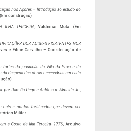
ificação nos Açores – Introdução ao estudo do
. (Em construção)
A ILHA TERCEIRA
, Valdemar Mota. (Em
IFICAÇÕES DOS AÇORES EXISTENTES NOS
eves e Filipe Carvalho – Coordenação de
 fortes da jurisdição da Villa da Praia e da
ncia da despesa das obras necessárias em cada
rução)
a,
por Damião Pego e António d’ Almeida Jr
.,
 e outros pontos fortificados que devem ser
stórico Militar.
em a Costa da Ilha Terceira- 1776
, Arquivo