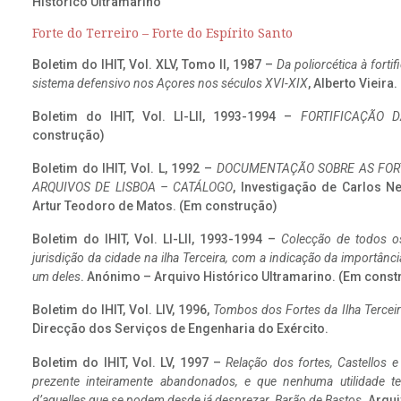
Histórico Ultramarino
Forte do Terreiro – Forte do Espírito Santo
Boletim do IHIT, Vol. XLV, Tomo II, 1987 –
Da poliorcética à fort
sistema defensivo nos Açores nos séculos XVI-XIX
, Alberto Vieira
Boletim do IHIT, Vol. LI-LII, 1993-1994 –
FORTIFICAÇÃO D
construção)
Boletim do IHIT, Vol. L, 1992 –
DOCUMENTAÇÃO SOBRE AS FORT
ARQUIVOS DE LISBOA – CATÁLOGO
, Investigação de Carlos N
Artur Teodoro de Matos. (Em construção)
Boletim do IHIT, Vol. LI-LII, 1993-1994 –
Colecção de todos os
jurisdição da cidade na ilha Terceira, com a indicação da importâ
um deles
. Anónimo – Arquivo Histórico Ultramarino. (Em const
Boletim do IHIT, Vol. LIV, 1996,
Tombos dos Fortes da Ilha Terceir
Direcção dos Serviços de Engenharia do Exército.
Boletim do IHIT, Vol. LV, 1997 –
Relação dos fortes, Castellos e
prezente inteiramente abandonados, e que nenhuma utilidade 
d’aquelles que se podem desde já desprezar. Barão de Bastos
. Arqui