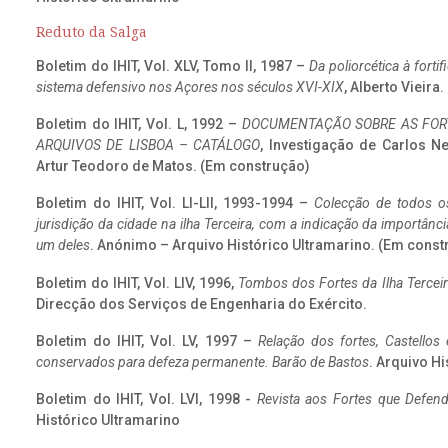
Reduto da Salga
Boletim do IHIT, Vol. XLV, Tomo II, 1987 –
Da poliorcética à fort
sistema defensivo nos Açores nos séculos XVI-XIX
, Alberto Vieira
Boletim do IHIT, Vol. L, 1992 –
DOCUMENTAÇÃO SOBRE AS FORT
ARQUIVOS DE LISBOA – CATÁLOGO
, Investigação de Carlos N
Artur Teodoro de Matos. (Em construção)
Boletim do IHIT, Vol. LI-LII, 1993-1994 –
Colecção de todos os
jurisdição da cidade na ilha Terceira, com a indicação da importâ
um deles
. Anónimo – Arquivo Histórico Ultramarino. (Em const
Boletim do IHIT, Vol. LIV, 1996,
Tombos dos Fortes da Ilha Terceir
Direcção dos Serviços de Engenharia do Exército.
Boletim do IHIT, Vol. LV, 1997 –
Relação dos fortes, Castellos
conservados para defeza permanente. Barão de Bastos
. Arquivo Hi
Boletim do IHIT, Vol. LVI, 1998 -
Revista aos Fortes que Defend
Histórico Ultramarino