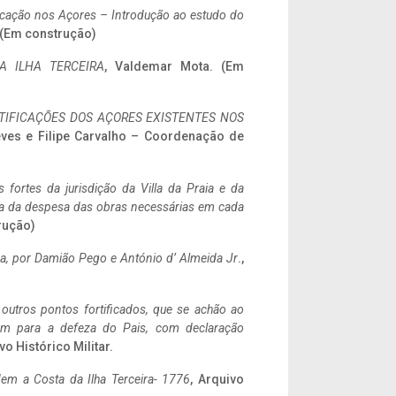
ificação nos Açores – Introdução ao estudo do
. (Em construção)
A ILHA TERCEIRA
, Valdemar Mota. (Em
IFICAÇÕES DOS AÇORES EXISTENTES NOS
eves e Filipe Carvalho – Coordenação de
 fortes da jurisdição da Villa da Praia e da
ncia da despesa das obras necessárias em cada
rução)
a,
por Damião Pego e António d’ Almeida Jr
.,
 outros pontos fortificados, que se achão ao
tem para a defeza do Pais, com declaração
vo Histórico Militar.
em a Costa da Ilha Terceira- 1776
, Arquivo