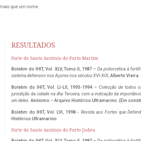
do mais que um nome.
RESULTADOS
Forte de Santo António do Porto Martim
Boletim do IHIT, Vol. XLV, Tomo II, 1987 –
Da poliorcética à fort
sistema defensivo nos Açores nos séculos XVI-XIX
, Alberto Vieira
Boletim do IHIT, Vol. LI-LII, 1993-1994 –
Colecção de todos os
jurisdição da cidade na ilha Terceira, com a indicação da importâ
um deles
. Anónimo – Arquivo Histórico Ultramarino. (Em const
Boletim do IHIT, Vol. LVI, 1998 -
Revista aos Fortes que Defend
Histórico Ultramarino
Forte de Santo António do Porto Judeu
Boletim do IHIT, Vol. XLV, Tomo II, 1987 –
Da poliorcética à fort