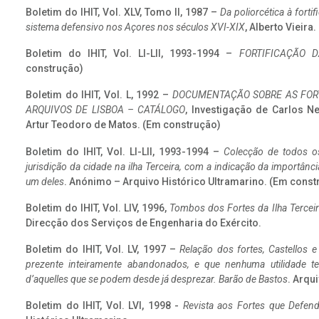
Boletim do IHIT, Vol. XLV, Tomo II, 1987 –
Da poliorcética à fort
sistema defensivo nos Açores nos séculos XVI-XIX
, Alberto Vieira
Boletim do IHIT, Vol. LI-LII, 1993-1994 –
FORTIFICAÇÃO D
construção)
Boletim do IHIT, Vol. L, 1992 –
DOCUMENTAÇÃO SOBRE AS FORT
ARQUIVOS DE LISBOA – CATÁLOGO
, Investigação de Carlos N
Artur Teodoro de Matos. (Em construção)
Boletim do IHIT, Vol. LI-LII, 1993-1994 –
Colecção de todos os
jurisdição da cidade na ilha Terceira, com a indicação da importâ
um deles
. Anónimo – Arquivo Histórico Ultramarino. (Em const
Boletim do IHIT, Vol. LIV, 1996,
Tombos dos Fortes da Ilha Terceir
Direcção dos Serviços de Engenharia do Exército.
Boletim do IHIT, Vol. LV, 1997 –
Relação dos fortes, Castellos e
prezente inteiramente abandonados, e que nenhuma utilidade 
d’aquelles que se podem desde já desprezar. Barão de Bastos
. Arqui
Boletim do IHIT, Vol. LVI, 1998 -
Revista aos Fortes que Defend