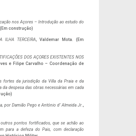
ificação nos Açores – Introdução ao estudo do
. (Em construção)
A ILHA TERCEIRA
, Valdemar Mota. (Em
IFICAÇÕES DOS AÇORES EXISTENTES NOS
eves e Filipe Carvalho – Coordenação de
 fortes da jurisdição da Villa da Praia e da
ncia da despesa das obras necessárias em cada
rução)
a,
por Damião Pego e António d’ Almeida Jr
.,
 outros pontos fortificados, que se achão ao
tem para a defeza do Pais, com declaração
vo Histórico Militar.