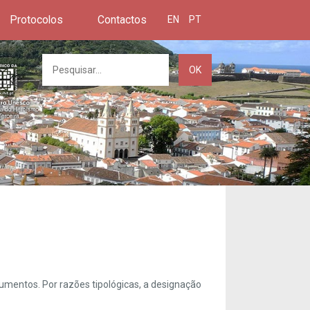
Protocolos
Contactos
EN
PT
OK
umentos. Por razões tipológicas, a designação