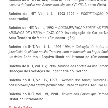
sistema defensivo nos Açores nos séculos XVI-XIX
, Alberto Vieira
Boletim do IHIT, Vol. LI-LII, 1993-1994 –
FORTIFICAÇÃO D
construção)
Boletim do IHIT, Vol. L, 1992 –
DOCUMENTAÇÃO SOBRE AS FORT
ARQUIVOS DE LISBOA – CATÁLOGO
, Investigação de Carlos N
Artur Teodoro de Matos. (Em construção)
Boletim do IHIT, Vol. LI-LII, 1993-1994 –
Colecção de todos os
jurisdição da cidade na ilha Terceira, com a indicação da importâ
um deles
. Anónimo – Arquivo Histórico Ultramarino. (Em const
Boletim do IHIT, Vol. LIV, 1996,
Tombos dos Fortes da Ilha Terceir
Direcção dos Serviços de Engenharia do Exército.
Boletim do IHIT, Vol. LV, 1997 –
Relação dos fortes, Castellos
conservados para defeza permanente. Barão de Bastos
. Arquivo Hi
Boletim do IHIT, Vol. LVI, 1998 -
Revista aos Fortes que Defend
Histórico Ultramarino
Forte da Salga