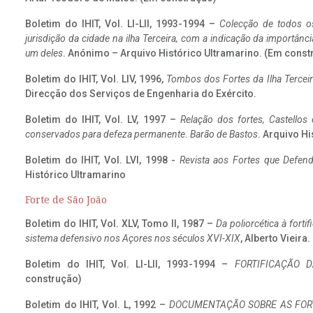
Boletim do IHIT, Vol. LI-LII, 1993-1994 –
Colecção de todos os
jurisdição da cidade na ilha Terceira, com a indicação da importâ
um deles
. Anónimo – Arquivo Histórico Ultramarino. (Em const
Boletim do IHIT, Vol. LIV, 1996,
Tombos dos Fortes da Ilha Terceir
Direcção dos Serviços de Engenharia do Exército.
Boletim do IHIT, Vol. LV, 1997 –
Relação dos fortes, Castellos
conservados para defeza permanente. Barão de Bastos
. Arquivo Hi
Boletim do IHIT, Vol. LVI, 1998 -
Revista aos Fortes que Defend
Histórico Ultramarino
Forte de São João
Boletim do IHIT, Vol. XLV, Tomo II, 1987 –
Da poliorcética à fort
sistema defensivo nos Açores nos séculos XVI-XIX
, Alberto Vieira
Boletim do IHIT, Vol. LI-LII, 1993-1994 –
FORTIFICAÇÃO D
construção)
Boletim do IHIT, Vol. L, 1992 –
DOCUMENTAÇÃO SOBRE AS FORT