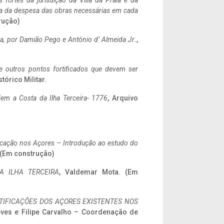
 fortes da jurisdição da Villa da Praia e da
ncia da despesa das obras necessárias em cada
rução)
a,
por Damião Pego e António d’ Almeida Jr
.,
 e outros pontos fortificados que devem ser
stórico Militar.
em a Costa da Ilha Terceira- 1776
, Arquivo
ificação nos Açores – Introdução ao estudo do
. (Em construção)
A ILHA TERCEIRA
, Valdemar Mota. (Em
IFICAÇÕES DOS AÇORES EXISTENTES NOS
eves e Filipe Carvalho – Coordenação de