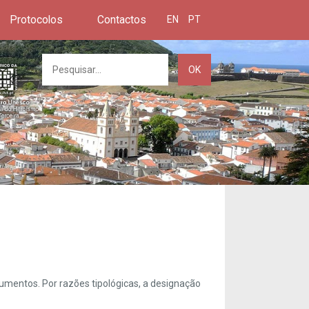
Protocolos
Contactos
EN
PT
OK
umentos. Por razões tipológicas, a designação