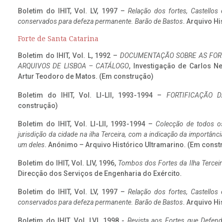
Boletim do IHIT, Vol. LV, 1997 –
Relação dos fortes, Castellos
conservados para defeza permanente. Barão de Bastos
. Arquivo Hi
Forte de Santa Catarina
Boletim do IHIT, Vol. L, 1992 –
DOCUMENTAÇÃO SOBRE AS FORT
ARQUIVOS DE LISBOA – CATÁLOGO
, Investigação de Carlos N
Artur Teodoro de Matos. (Em construção)
Boletim do IHIT, Vol. LI-LII, 1993-1994 –
FORTIFICAÇÃO D
construção)
Boletim do IHIT, Vol. LI-LII, 1993-1994 –
Colecção de todos os
jurisdição da cidade na ilha Terceira, com a indicação da importâ
um deles
. Anónimo – Arquivo Histórico Ultramarino. (Em const
Boletim do IHIT, Vol. LIV, 1996,
Tombos dos Fortes da Ilha Terceir
Direcção dos Serviços de Engenharia do Exército.
Boletim do IHIT, Vol. LV, 1997 –
Relação dos fortes, Castellos
conservados para defeza permanente. Barão de Bastos
. Arquivo Hi
Boletim do IHIT, Vol. LVI, 1998 -
Revista aos Fortes que Defend