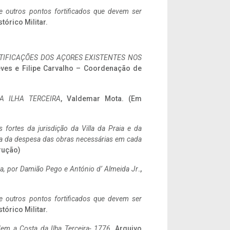
 e outros pontos fortificados que devem ser
stórico Militar.
IFICAÇÕES DOS AÇORES EXISTENTES NOS
eves e Filipe Carvalho – Coordenação de
A ILHA TERCEIRA
, Valdemar Mota. (Em
 fortes da jurisdição da Villa da Praia e da
ncia da despesa das obras necessárias em cada
rução)
a,
por Damião Pego e António d’ Almeida Jr
.,
 e outros pontos fortificados que devem ser
stórico Militar.
em a Costa da Ilha Terceira- 1776
, Arquivo