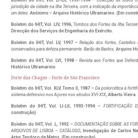
Boletim do IHIT, Vol. LI-LII, 1993-1994 –
Colecção de todos os
jurisdição da cidade na ilha Terceira, com a indicação da importâ
um deles
. Anónimo – Arquivo Histórico Ultramarino. (Em const
Boletim do IHIT, Vol. LIV, 1996,
Tombos dos Fortes da Ilha Terceir
Direcção dos Serviços de Engenharia do Exército.
Boletim do IHIT, Vol. LV, 1997 –
Relação dos fortes, Castellos
conservados para defeza permanente. Barão de Bastos
. Arquivo Hi
Boletim do IHIT, Vol. LVI, 1998 -
Revista aos Fortes que Defend
Histórico Ultramarino
Forte das Chagas – Forte de São Francisco
Boletim do IHIT, Vol. XLV, Tomo II, 1987 –
Da poliorcética à fort
sistema defensivo nos Açores nos séculos XVI-XIX
, Alberto Vieira
Boletim do IHIT, Vol. LI-LII, 1993-1994 –
FORTIFICAÇÃO D
construção)
Boletim do IHIT, Vol. L, 1992 –
DOCUMENTAÇÃO SOBRE AS FORT
ARQUIVOS DE LISBOA – CATÁLOGO
, Investigação de Carlos N
Artur Teodoro de Matos. (Em construção)