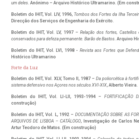
um deles
. Anónimo – Arquivo Histórico Ultramarino. (Em const
Boletim do IHIT, Vol. LIV, 1996,
Tombos dos Fortes da Ilha Terceir
Direcção dos Serviços de Engenharia do Exército.
Boletim do IHIT, Vol. LV, 1997 –
Relação dos fortes, Castellos
conservados para defeza permanente. Barão de Bastos
. Arquivo Hi
Boletim do IHIT, Vol. LVI, 1998 -
Revista aos Fortes que Defend
Histórico Ultramarino
Forte da Luz
Boletim do IHIT, Vol. XLV, Tomo II, 1987 –
Da poliorcética à fort
sistema defensivo nos Açores nos séculos XVI-XIX
, Alberto Vieira
Boletim do IHIT, Vol. LI-LII, 1993-1994 –
FORTIFICAÇÃO D
construção)
Boletim do IHIT, Vol. L, 1992 –
DOCUMENTAÇÃO SOBRE AS FORT
ARQUIVOS DE LISBOA – CATÁLOGO
, Investigação de Carlos N
Artur Teodoro de Matos. (Em construção)