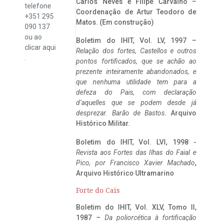
Carlos Neves e Filipe Carvalho –
telefone
Coordenação de Artur Teodoro de
+351 295
Matos. (Em construção)
090 137
ou ao
Boletim do IHIT, Vol. LV, 1997 –
clicar
aqui
Relação dos fortes, Castellos e outros
.
pontos fortificados, que se achão ao
prezente inteiramente abandonados, e
que nenhuma utilidade tem para a
defeza do Pais, com declaração
d’aquelles que se podem desde já
desprezar. Barão de Bastos
. Arquivo
Histórico Militar.
Boletim do IHIT, Vol. LVI, 1998 -
Revista aos Fortes das Ilhas do Faial e
Pico, por Francisco Xavier Machado
,
Arquivo Histórico Ultramarino
Forte do Cais
Boletim do IHIT, Vol. XLV, Tomo II,
1987 –
Da poliorcética à fortificação