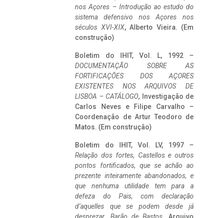
nos Açores – Introdução ao estudo do
sistema defensivo nos Açores nos
séculos XVI-XIX
, Alberto Vieira. (Em
construção)
Boletim do IHIT, Vol. L, 1992 –
DOCUMENTAÇÃO SOBRE AS
FORTIFICAÇÕES DOS AÇORES
EXISTENTES NOS ARQUIVOS DE
LISBOA – CATÁLOGO
, Investigação de
Carlos Neves e Filipe Carvalho –
Coordenação de Artur Teodoro de
Matos. (Em construção)
Boletim do IHIT, Vol. LV, 1997 –
Relação dos fortes, Castellos e outros
pontos fortificados, que se achão ao
prezente inteiramente abandonados, e
que nenhuma utilidade tem para a
defeza do Pais, com declaração
d’aquelles que se podem desde já
desprezar. Barão de Bastos
. Arquivo