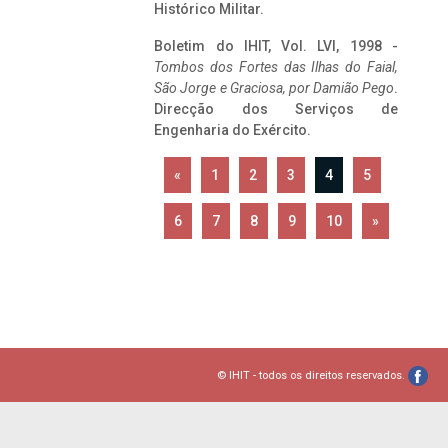
Histórico Militar.
Boletim do IHIT, Vol. LVI, 1998 -
Tombos dos Fortes das Ilhas do Faial,
São Jorge e Graciosa,
por Damião Pego
.
Direcção dos Serviços de
Engenharia do Exército.
«
1
2
3
4
5
6
7
8
9
10
»
© IHIT - todos os direitos reservados.