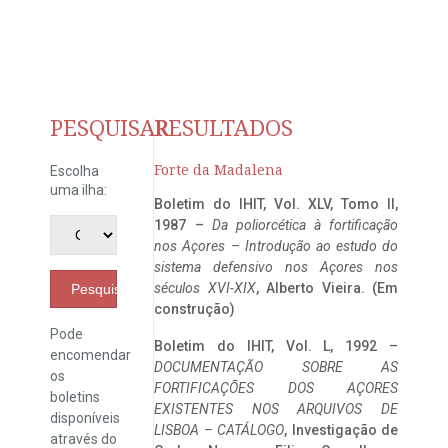
PESQUISAR
RESULTADOS
Forte da Madalena
Escolha
uma ilha:
Boletim do IHIT, Vol. XLV, Tomo II,
1987 –
Da poliorcética à fortificação
nos Açores – Introdução ao estudo do
sistema defensivo nos Açores nos
séculos XVI-XIX
, Alberto Vieira. (Em
Pesquisar
construção)
Pode
Boletim do IHIT, Vol. L, 1992 –
encomendar
DOCUMENTAÇÃO SOBRE AS
os
FORTIFICAÇÕES DOS AÇORES
boletins
EXISTENTES NOS ARQUIVOS DE
disponíveis
LISBOA – CATÁLOGO
, Investigação de
através do