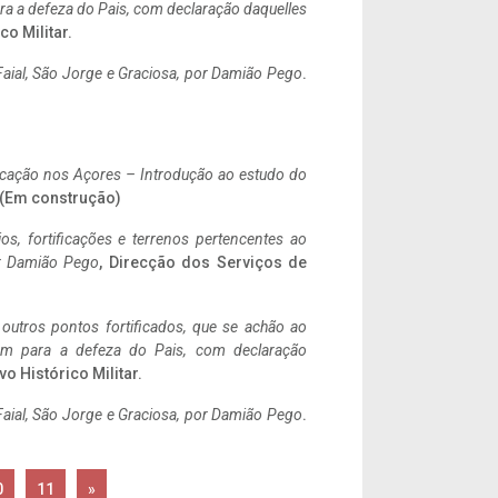
a a defeza do Pais, com declaração daquelles
co Militar.
aial, São Jorge e Graciosa,
por Damião Pego
.
ificação nos Açores – Introdução ao estudo do
. (Em construção)
ios, fortificações e terrenos pertencentes ao
r Damião Pego
, Direcção dos Serviços de
 outros pontos fortificados, que se achão ao
tem para a defeza do Pais, com declaração
vo Histórico Militar.
aial, São Jorge e Graciosa,
por Damião Pego
.
0
11
»