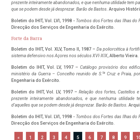
prezente inteiramente abandonados, e que nenhuma utilidade tem par
que se podem desde já desprezar. Barão de Bastos
. Arquivo Históri
Boletim do IHIT, Vol. LVI, 1998 -
Tombos dos Fortes das Ilhas do F
Direcção dos Serviços de Engenharia do Exército.
Forte da Barra
Boletim do IHIT, Vol. XLV, Tomo II, 1987 –
Da poliorcética à fort
sistema defensivo nos Açores nos séculos XVI-XIX
, Alberto Vieira
Boletim do IHIT, Vol. LV, 1997 –
Catálogo provisório dos edific
ta
ministério da Guerra – Concelho reunido de S.
Cruz e Praia, po
Engenharia do Exército.
Boletim do IHIT, Vol. LV, 1997 –
Relação dos fortes, Castellos e
prezente inteiramente abandonados, e que nenhuma utilidade 
d’aquelles que se podem desde já desprezar. Barão de Bastos
. Arqui
Boletim do IHIT, Vol. LVI, 1998 -
Tombos dos Fortes das Ilhas do F
Direcção dos Serviços de Engenharia do Exército.
«
1
2
3
4
5
6
7
8
9
1