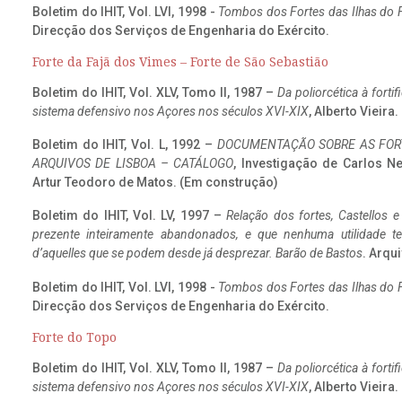
Boletim do IHIT, Vol. LVI, 1998 -
Tombos dos Fortes das Ilhas do F
Direcção dos Serviços de Engenharia do Exército.
Forte da Fajã dos Vimes – Forte de São Sebastião
Boletim do IHIT, Vol. XLV, Tomo II, 1987 –
Da poliorcética à fort
sistema defensivo nos Açores nos séculos XVI-XIX
, Alberto Vieira
Boletim do IHIT, Vol. L, 1992 –
DOCUMENTAÇÃO SOBRE AS FORT
ARQUIVOS DE LISBOA – CATÁLOGO
, Investigação de Carlos N
Artur Teodoro de Matos. (Em construção)
Boletim do IHIT, Vol. LV, 1997 –
Relação dos fortes, Castellos e
prezente inteiramente abandonados, e que nenhuma utilidade 
d’aquelles que se podem desde já desprezar. Barão de Bastos
. Arqui
Boletim do IHIT, Vol. LVI, 1998 -
Tombos dos Fortes das Ilhas do F
Direcção dos Serviços de Engenharia do Exército.
Forte do Topo
Boletim do IHIT, Vol. XLV, Tomo II, 1987 –
Da poliorcética à fort
sistema defensivo nos Açores nos séculos XVI-XIX
, Alberto Vieira