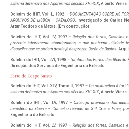
sistema defensivo nos Açores nos séculos XVI-XIX
, Alberto Vieira
Boletim do IHIT, Vol. L, 1992 –
DOCUMENTAÇÃO SOBRE AS FORT
ARQUIVOS DE LISBOA – CATÁLOGO
, Investigação de Carlos N
Artur Teodoro de Matos. (Em construção)
Boletim do IHIT, Vol. LV, 1997 –
Relação dos fortes, Castellos e
prezente inteiramente abandonados, e que nenhuma utilidade 
d’aquelles que se podem desde já desprezar. Barão de Bastos
. Arqui
Boletim do IHIT, Vol. LVI, 1998 -
Tombos dos Fortes das Ilhas do F
Direcção dos Serviços de Engenharia do Exército.
Forte do Corpo Santo
Boletim do IHIT, Vol. XLV, Tomo II, 1987 –
Da poliorcética à fort
sistema defensivo nos Açores nos séculos XVI-XIX
, Alberto Vieira
Boletim do IHIT, Vol. LV, 1997 –
Catálogo provisório dos edific
ta
ministério da Guerra – Concelho reunido de S.
Cruz e Praia, po
Engenharia do Exército.
Boletim do IHIT, Vol. LV, 1997 –
Relação dos fortes, Castellos e