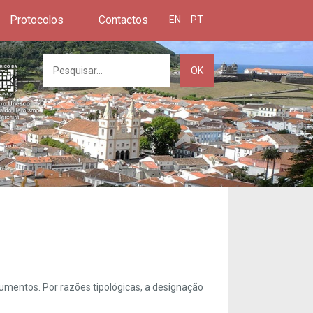
Protocolos
Contactos
EN
PT
OK
umentos. Por razões tipológicas, a designação