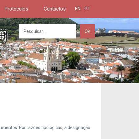
Protocolos
Contactos
EN
PT
OK
umentos. Por razões tipológicas, a designação