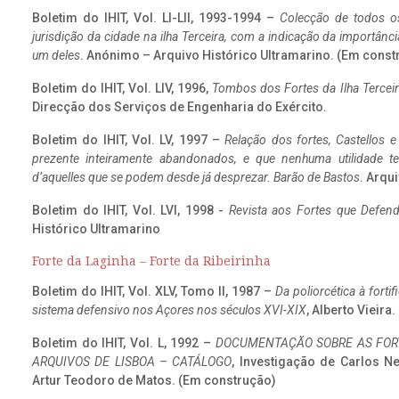
Boletim do IHIT, Vol. LI-LII, 1993-1994 –
Colecção de todos os
jurisdição da cidade na ilha Terceira, com a indicação da importâ
um deles
. Anónimo – Arquivo Histórico Ultramarino. (Em const
Boletim do IHIT, Vol. LIV, 1996,
Tombos dos Fortes da Ilha Terceir
Direcção dos Serviços de Engenharia do Exército.
Boletim do IHIT, Vol. LV, 1997 –
Relação dos fortes, Castellos e
prezente inteiramente abandonados, e que nenhuma utilidade 
d’aquelles que se podem desde já desprezar. Barão de Bastos
. Arqui
Boletim do IHIT, Vol. LVI, 1998 -
Revista aos Fortes que Defend
Histórico Ultramarino
Forte da Laginha – Forte da Ribeirinha
Boletim do IHIT, Vol. XLV, Tomo II, 1987 –
Da poliorcética à fort
sistema defensivo nos Açores nos séculos XVI-XIX
, Alberto Vieira
Boletim do IHIT, Vol. L, 1992 –
DOCUMENTAÇÃO SOBRE AS FORT
ARQUIVOS DE LISBOA – CATÁLOGO
, Investigação de Carlos N
Artur Teodoro de Matos. (Em construção)