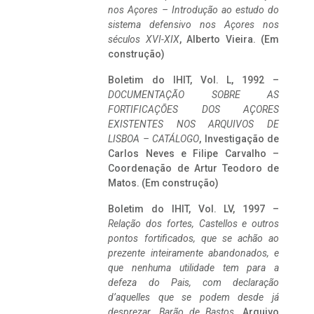
nos Açores – Introdução ao estudo do
sistema defensivo nos Açores nos
séculos XVI-XIX
, Alberto Vieira. (Em
construção)
Boletim do IHIT, Vol. L, 1992 –
DOCUMENTAÇÃO SOBRE AS
FORTIFICAÇÕES DOS AÇORES
EXISTENTES NOS ARQUIVOS DE
LISBOA – CATÁLOGO
, Investigação de
Carlos Neves e Filipe Carvalho –
Coordenação de Artur Teodoro de
Matos. (Em construção)
Boletim do IHIT, Vol. LV, 1997 –
Relação dos fortes, Castellos e outros
pontos fortificados, que se achão ao
prezente inteiramente abandonados, e
que nenhuma utilidade tem para a
defeza do Pais, com declaração
d’aquelles que se podem desde já
desprezar. Barão de Bastos
. Arquivo