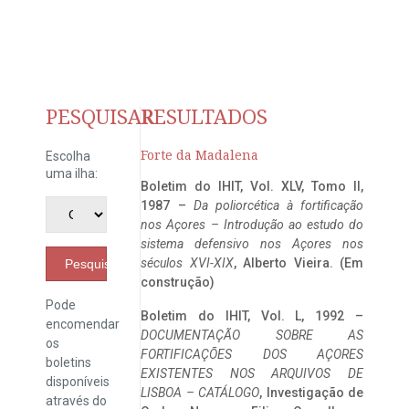
PESQUISAR
RESULTADOS
Forte da Madalena
Escolha
uma ilha:
Boletim do IHIT, Vol. XLV, Tomo II,
1987 –
Da poliorcética à fortificação
nos Açores – Introdução ao estudo do
sistema defensivo nos Açores nos
séculos XVI-XIX
, Alberto Vieira. (Em
Pesquisar
construção)
Pode
Boletim do IHIT, Vol. L, 1992 –
encomendar
DOCUMENTAÇÃO SOBRE AS
os
FORTIFICAÇÕES DOS AÇORES
boletins
EXISTENTES NOS ARQUIVOS DE
disponíveis
LISBOA – CATÁLOGO
, Investigação de
através do