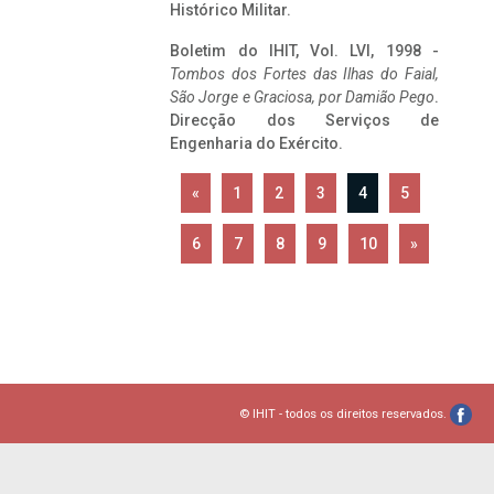
Histórico Militar.
Boletim do IHIT, Vol. LVI, 1998 -
Tombos dos Fortes das Ilhas do Faial,
São Jorge e Graciosa,
por Damião Pego
.
Direcção dos Serviços de
Engenharia do Exército.
«
1
2
3
4
5
6
7
8
9
10
»
© IHIT - todos os direitos reservados.