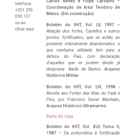
Carlos Neves e Filipe Carvalho –
telefone
Coordenação de Artur Teodoro de
+351 295
Matos. (Em construção)
090 137
ou ao
Boletim do IHIT, Vol. LV, 1997 –
clicar
aqui
Relação dos fortes, Castellos e outros
.
pontos fortificados, que se achão ao
prezente inteiramente abandonados, e
que nenhuma utilidade tem para a
defeza do Pais, com declaração
d’aquelles que se podem desde já
desprezar. Barão de Bastos
. Arquivo
Histórico Militar.
Boletim do IHIT, Vol. LVI, 1998 -
Revista aos Fortes das Ilhas do Faial e
Pico, por Francisco Xavier Machado
,
Arquivo Histórico Ultramarino
Forte do Cais
Boletim do IHIT, Vol. XLV, Tomo II,
1987 –
Da poliorcética à fortificação