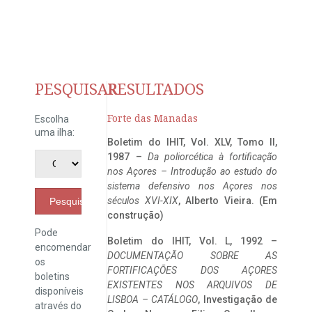
PESQUISAR
RESULTADOS
Forte das Manadas
Escolha
uma ilha:
Boletim do IHIT, Vol. XLV, Tomo II,
1987 –
Da poliorcética à fortificação
nos Açores – Introdução ao estudo do
sistema defensivo nos Açores nos
séculos XVI-XIX
, Alberto Vieira. (Em
Pesquisar
construção)
Pode
Boletim do IHIT, Vol. L, 1992 –
encomendar
DOCUMENTAÇÃO SOBRE AS
os
FORTIFICAÇÕES DOS AÇORES
boletins
EXISTENTES NOS ARQUIVOS DE
disponíveis
LISBOA – CATÁLOGO
, Investigação de
através do