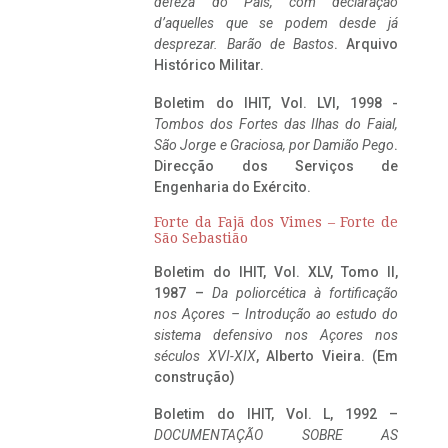
defeza do Pais, com declaração
d’aquelles que se podem desde já
desprezar. Barão de Bastos
. Arquivo
Histórico Militar.
Boletim do IHIT, Vol. LVI, 1998 -
Tombos dos Fortes das Ilhas do Faial,
São Jorge e Graciosa,
por Damião Pego
.
Direcção dos Serviços de
Engenharia do Exército.
Forte da Fajã dos Vimes – Forte de
São Sebastião
Boletim do IHIT, Vol. XLV, Tomo II,
1987 –
Da poliorcética à fortificação
nos Açores – Introdução ao estudo do
sistema defensivo nos Açores nos
séculos XVI-XIX
, Alberto Vieira. (Em
construção)
Boletim do IHIT, Vol. L, 1992 –
DOCUMENTAÇÃO SOBRE AS