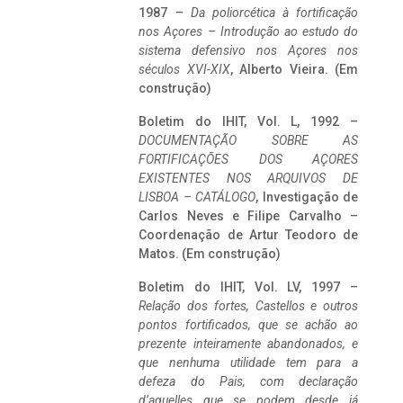
1987 –
Da poliorcética à fortificação
nos Açores – Introdução ao estudo do
sistema defensivo nos Açores nos
séculos XVI-XIX
, Alberto Vieira. (Em
construção)
Boletim do IHIT, Vol. L, 1992 –
DOCUMENTAÇÃO SOBRE AS
FORTIFICAÇÕES DOS AÇORES
EXISTENTES NOS ARQUIVOS DE
LISBOA – CATÁLOGO
, Investigação de
Carlos Neves e Filipe Carvalho –
Coordenação de Artur Teodoro de
Matos. (Em construção)
Boletim do IHIT, Vol. LV, 1997 –
Relação dos fortes, Castellos e outros
pontos fortificados, que se achão ao
prezente inteiramente abandonados, e
que nenhuma utilidade tem para a
defeza do Pais, com declaração
d’aquelles que se podem desde já