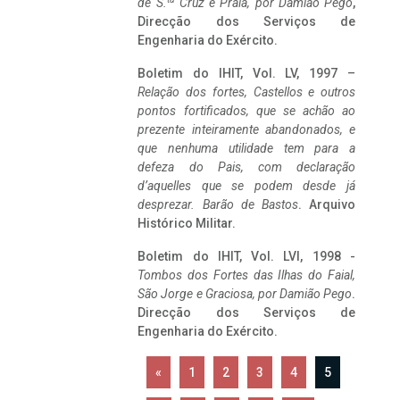
de S.
Cruz e Praia, por Damião Pego
,
Direcção dos Serviços de
Engenharia do Exército.
Boletim do IHIT, Vol. LV, 1997 –
Relação dos fortes, Castellos e outros
pontos fortificados, que se achão ao
prezente inteiramente abandonados, e
que nenhuma utilidade tem para a
defeza do Pais, com declaração
d’aquelles que se podem desde já
desprezar. Barão de Bastos
. Arquivo
Histórico Militar.
Boletim do IHIT, Vol. LVI, 1998 -
Tombos dos Fortes das Ilhas do Faial,
São Jorge e Graciosa,
por Damião Pego
.
Direcção dos Serviços de
Engenharia do Exército.
«
1
2
3
4
5