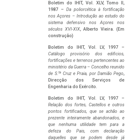
Boletim do IHIT, Vol. XLV, Tomo II,
1987 –
Da poliorcética à fortificação
nos Açores – Introdução ao estudo do
sistema defensivo nos Açores nos
séculos XVI-XIX
, Alberto Vieira. (Em
construção)
Boletim do IHIT, Vol. LV, 1997 –
Catálogo provisório dos edificios,
fortificações e terrenos pertencentes ao
ministério da Guerra – Concelho reunido
ta
de S.
Cruz e Praia, por Damião Pego
,
Direcção dos Serviços de
Engenharia do Exército.
Boletim do IHIT, Vol. LV, 1997 –
Relação dos fortes, Castellos e outros
pontos fortificados, que se achão ao
prezente inteiramente abandonados, e
que nenhuma utilidade tem para a
defeza do Pais, com declaração
daquelles que se podem desde já