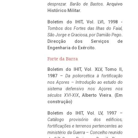
desprezar. Barão de Bastos
. Arquivo
Histórico Militar.
Boletim do IHIT, Vol. LVI, 1998 -
Tombos dos Fortes das Ilhas do Faial,
São Jorge e Graciosa,
por Damião Pego
.
Direcção dos Serviços de
Engenharia do Exército.
Forte da Barra
Boletim do IHIT, Vol. XLV, Tomo II,
1987 –
Da poliorcética à fortificação
nos Açores – Introdução ao estudo do
sistema defensivo nos Açores nos
séculos XVI-XIX
, Alberto Vieira. (Em
construção)
Boletim do IHIT, Vol. LV, 1997 –
Catálogo provisório dos edificios,
fortificações e terrenos pertencentes ao
ministério da Guerra – Concelho reunido
ta