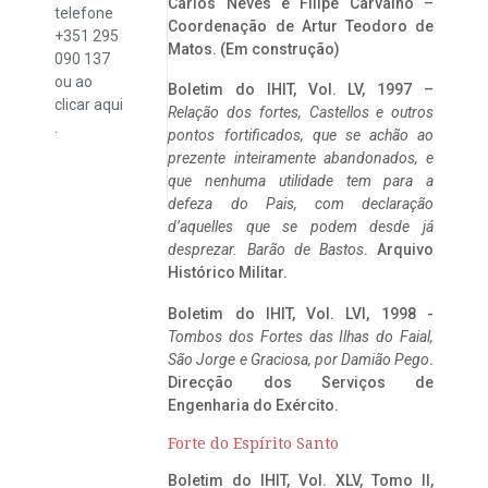
Carlos Neves e Filipe Carvalho –
telefone
Coordenação de Artur Teodoro de
+351 295
Matos. (Em construção)
090 137
ou ao
Boletim do IHIT, Vol. LV, 1997 –
clicar
aqui
Relação dos fortes, Castellos e outros
.
pontos fortificados, que se achão ao
prezente inteiramente abandonados, e
que nenhuma utilidade tem para a
defeza do Pais, com declaração
d’aquelles que se podem desde já
desprezar. Barão de Bastos
. Arquivo
Histórico Militar.
Boletim do IHIT, Vol. LVI, 1998 -
Tombos dos Fortes das Ilhas do Faial,
São Jorge e Graciosa,
por Damião Pego
.
Direcção dos Serviços de
Engenharia do Exército.
Forte do Espírito Santo
Boletim do IHIT, Vol. XLV, Tomo II,