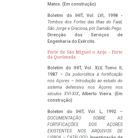
Matos. (Em construção)
Boletim do IHIT, Vol. LVI, 1998 -
Tombos dos Fortes das Ilhas do Faial,
São Jorge e Graciosa,
por Damião Pego
.
Direcção dos Serviços de
Engenharia do Exército.
Forte de São Miguel o Anjo – Forte
da Queimada
Boletim do IHIT, Vol. XLV, Tomo II,
1987 –
Da poliorcética à fortificação
nos Açores – Introdução ao estudo do
sistema defensivo nos Açores nos
séculos XVI-XIX
, Alberto Vieira. (Em
construção)
Boletim do IHIT, Vol. L, 1992 –
DOCUMENTAÇÃO SOBRE AS
FORTIFICAÇÕES DOS AÇORES
EXISTENTES NOS ARQUIVOS DE
LISBOA – CATÁLOGO
, Investigação de