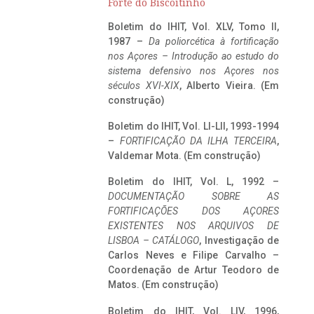
Forte do Biscoitinho
Boletim do IHIT, Vol. XLV, Tomo II,
1987 –
Da poliorcética à fortificação
nos Açores – Introdução ao estudo do
sistema defensivo nos Açores nos
séculos XVI-XIX
, Alberto Vieira. (Em
construção)
Boletim do IHIT, Vol. LI-LII, 1993-1994
–
FORTIFICAÇÃO DA ILHA TERCEIRA
,
Valdemar Mota. (Em construção)
Boletim do IHIT, Vol. L, 1992 –
DOCUMENTAÇÃO SOBRE AS
FORTIFICAÇÕES DOS AÇORES
EXISTENTES NOS ARQUIVOS DE
LISBOA – CATÁLOGO
, Investigação de
Carlos Neves e Filipe Carvalho –
Coordenação de Artur Teodoro de
Matos. (Em construção)
Boletim do IHIT, Vol. LIV, 1996,