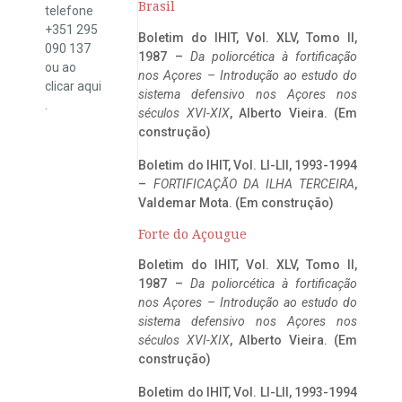
Brasil
telefone
+351 295
Boletim do IHIT, Vol. XLV, Tomo II,
090 137
1987 –
Da poliorcética à fortificação
ou ao
nos Açores – Introdução ao estudo do
clicar
aqui
sistema defensivo nos Açores nos
.
séculos XVI-XIX
, Alberto Vieira. (Em
construção)
Boletim do IHIT, Vol. LI-LII, 1993-1994
–
FORTIFICAÇÃO DA ILHA TERCEIRA
,
Valdemar Mota. (Em construção)
Forte do Açougue
Boletim do IHIT, Vol. XLV, Tomo II,
1987 –
Da poliorcética à fortificação
nos Açores – Introdução ao estudo do
sistema defensivo nos Açores nos
séculos XVI-XIX
, Alberto Vieira. (Em
construção)
Boletim do IHIT, Vol. LI-LII, 1993-1994