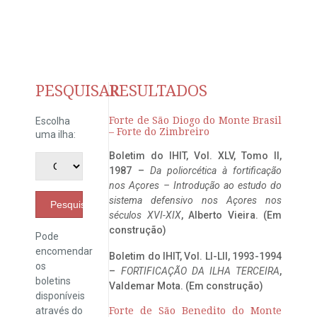
PESQUISAR
RESULTADOS
Forte de São Diogo do Monte Brasil
Escolha
– Forte do Zimbreiro
uma ilha:
Boletim do IHIT, Vol. XLV, Tomo II,
1987 –
Da poliorcética à fortificação
nos Açores – Introdução ao estudo do
sistema defensivo nos Açores nos
Pesquisar
séculos XVI-XIX
, Alberto Vieira. (Em
construção)
Pode
encomendar
Boletim do IHIT, Vol. LI-LII, 1993-1994
os
–
FORTIFICAÇÃO DA ILHA TERCEIRA
,
boletins
Valdemar Mota. (Em construção)
disponíveis
através do
Forte de São Benedito do Monte