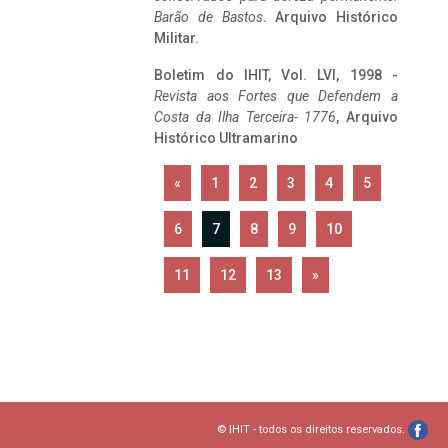
Barão de Bastos
. Arquivo Histórico
Militar.
Boletim do IHIT, Vol. LVI, 1998 -
Revista aos Fortes que Defendem a
Costa da Ilha Terceira- 1776
, Arquivo
Histórico Ultramarino
«
1
2
3
4
5
6
7
8
9
10
11
12
13
»
© IHIT - todos os direitos reservados.