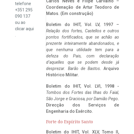
Carlos Neves e Filipe Carvalho –
telefone
Coordenação de Artur Teodoro de
+351 295
Matos. (Em construção)
090 137
ou ao
Boletim do IHIT, Vol. LV, 1997 –
clicar
aqui
Relação dos fortes, Castellos e outros
.
pontos fortificados, que se achão ao
prezente inteiramente abandonados, e
que nenhuma utilidade tem para a
defeza do Pais, com declaração
d’aquelles que se podem desde já
desprezar. Barão de Bastos
. Arquivo
Histórico Militar.
Boletim do IHIT, Vol. LVI, 1998 -
Tombos dos Fortes das Ilhas do Faial,
São Jorge e Graciosa,
por Damião Pego
.
Direcção dos Serviços de
Engenharia do Exército.
Forte do Espírito Santo
Boletim do IHIT, Vol. XLV, Tomo II,