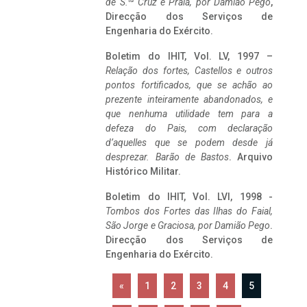
de S.
Cruz e Praia, por Damião Pego
,
Direcção dos Serviços de
Engenharia do Exército.
Boletim do IHIT, Vol. LV, 1997 –
Relação dos fortes, Castellos e outros
pontos fortificados, que se achão ao
prezente inteiramente abandonados, e
que nenhuma utilidade tem para a
defeza do Pais, com declaração
d’aquelles que se podem desde já
desprezar. Barão de Bastos
. Arquivo
Histórico Militar.
Boletim do IHIT, Vol. LVI, 1998 -
Tombos dos Fortes das Ilhas do Faial,
São Jorge e Graciosa,
por Damião Pego
.
Direcção dos Serviços de
Engenharia do Exército.
«
1
2
3
4
5