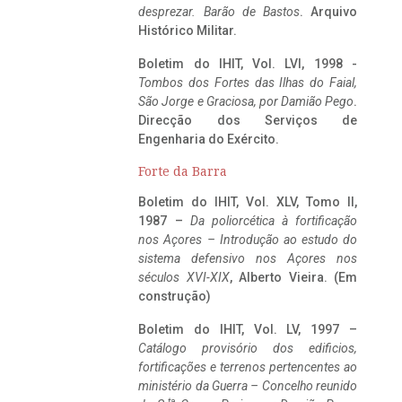
desprezar. Barão de Bastos
. Arquivo
Histórico Militar.
Boletim do IHIT, Vol. LVI, 1998 -
Tombos dos Fortes das Ilhas do Faial,
São Jorge e Graciosa,
por Damião Pego
.
Direcção dos Serviços de
Engenharia do Exército.
Forte da Barra
Boletim do IHIT, Vol. XLV, Tomo II,
1987 –
Da poliorcética à fortificação
nos Açores – Introdução ao estudo do
sistema defensivo nos Açores nos
séculos XVI-XIX
, Alberto Vieira. (Em
construção)
Boletim do IHIT, Vol. LV, 1997 –
Catálogo provisório dos edificios,
fortificações e terrenos pertencentes ao
ministério da Guerra – Concelho reunido
ta