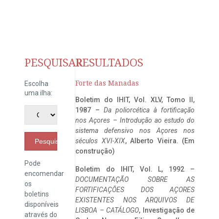
PESQUISAR
RESULTADOS
Forte das Manadas
Escolha
uma ilha:
Boletim do IHIT, Vol. XLV, Tomo II,
1987 –
Da poliorcética à fortificação
nos Açores – Introdução ao estudo do
sistema defensivo nos Açores nos
séculos XVI-XIX
, Alberto Vieira. (Em
Pesquisar
construção)
Pode
Boletim do IHIT, Vol. L, 1992 –
encomendar
DOCUMENTAÇÃO SOBRE AS
os
FORTIFICAÇÕES DOS AÇORES
boletins
EXISTENTES NOS ARQUIVOS DE
disponíveis
LISBOA – CATÁLOGO
, Investigação de
através do