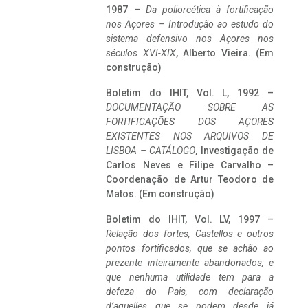
1987 –
Da poliorcética à fortificação
nos Açores – Introdução ao estudo do
sistema defensivo nos Açores nos
séculos XVI-XIX
, Alberto Vieira. (Em
construção)
Boletim do IHIT, Vol. L, 1992 –
DOCUMENTAÇÃO SOBRE AS
FORTIFICAÇÕES DOS AÇORES
EXISTENTES NOS ARQUIVOS DE
LISBOA – CATÁLOGO
, Investigação de
Carlos Neves e Filipe Carvalho –
Coordenação de Artur Teodoro de
Matos. (Em construção)
Boletim do IHIT, Vol. LV, 1997 –
Relação dos fortes, Castellos e outros
pontos fortificados, que se achão ao
prezente inteiramente abandonados, e
que nenhuma utilidade tem para a
defeza do Pais, com declaração
d’aquelles que se podem desde já