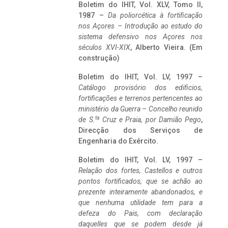
Boletim do IHIT, Vol. XLV, Tomo II,
1987 –
Da poliorcética à fortificação
nos Açores – Introdução ao estudo do
sistema defensivo nos Açores nos
séculos XVI-XIX
, Alberto Vieira. (Em
construção)
Boletim do IHIT, Vol. LV, 1997 –
Catálogo provisório dos edificios,
fortificações e terrenos pertencentes ao
ministério da Guerra – Concelho reunido
ta
de S.
Cruz e Praia, por Damião Pego
,
Direcção dos Serviços de
Engenharia do Exército.
Boletim do IHIT, Vol. LV, 1997 –
Relação dos fortes, Castellos e outros
pontos fortificados, que se achão ao
prezente inteiramente abandonados, e
que nenhuma utilidade tem para a
defeza do Pais, com declaração
daquelles que se podem desde já