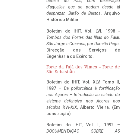
defeza do Pais, com declaração
d’aquelles que se podem desde já
desprezar. Barão de Bastos
. Arquivo
Histórico Militar.
Boletim do IHIT, Vol. LVI, 1998 -
Tombos dos Fortes das Ilhas do Faial,
São Jorge e Graciosa,
por Damião Pego
.
Direcção dos Serviços de
Engenharia do Exército.
Forte da Fajã dos Vimes – Forte de
São Sebastião
Boletim do IHIT, Vol. XLV, Tomo II,
1987 –
Da poliorcética à fortificação
nos Açores – Introdução ao estudo do
sistema defensivo nos Açores nos
séculos XVI-XIX
, Alberto Vieira. (Em
construção)
Boletim do IHIT, Vol. L, 1992 –
DOCUMENTAÇÃO SOBRE AS