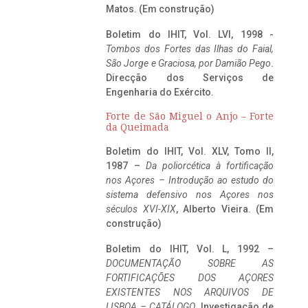
Matos. (Em construção)
Boletim do IHIT, Vol. LVI, 1998 -
Tombos dos Fortes das Ilhas do Faial,
São Jorge e Graciosa,
por Damião Pego
.
Direcção dos Serviços de
Engenharia do Exército.
Forte de São Miguel o Anjo – Forte
da Queimada
Boletim do IHIT, Vol. XLV, Tomo II,
1987 –
Da poliorcética à fortificação
nos Açores – Introdução ao estudo do
sistema defensivo nos Açores nos
séculos XVI-XIX
, Alberto Vieira. (Em
construção)
Boletim do IHIT, Vol. L, 1992 –
DOCUMENTAÇÃO SOBRE AS
FORTIFICAÇÕES DOS AÇORES
EXISTENTES NOS ARQUIVOS DE
LISBOA – CATÁLOGO
, Investigação de