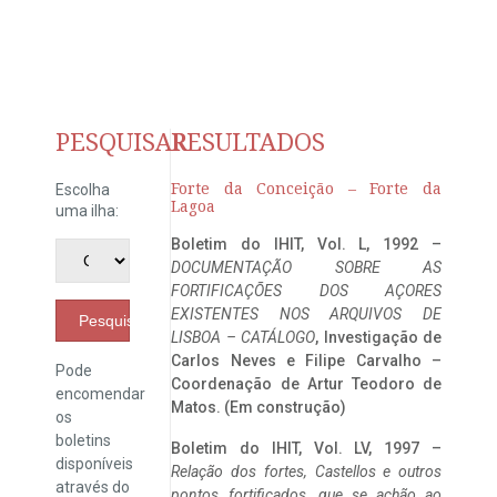
PESQUISAR
RESULTADOS
Forte da Conceição – Forte da
Escolha
Lagoa
uma ilha:
Boletim do IHIT, Vol. L, 1992 –
DOCUMENTAÇÃO SOBRE AS
FORTIFICAÇÕES DOS AÇORES
EXISTENTES NOS ARQUIVOS DE
Pesquisar
LISBOA – CATÁLOGO
, Investigação de
Carlos Neves e Filipe Carvalho –
Pode
Coordenação de Artur Teodoro de
encomendar
Matos. (Em construção)
os
boletins
Boletim do IHIT, Vol. LV, 1997 –
disponíveis
Relação dos fortes, Castellos e outros
através do
pontos fortificados, que se achão ao