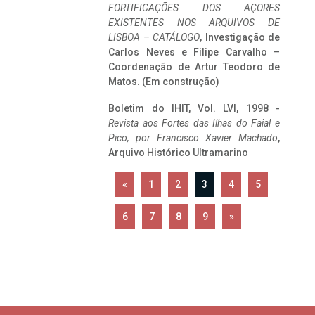
FORTIFICAÇÕES DOS AÇORES
EXISTENTES NOS ARQUIVOS DE
LISBOA – CATÁLOGO
, Investigação de
Carlos Neves e Filipe Carvalho –
Coordenação de Artur Teodoro de
Matos. (Em construção)
Boletim do IHIT, Vol. LVI, 1998 -
Revista aos Fortes das Ilhas do Faial e
Pico, por Francisco Xavier Machado
,
Arquivo Histórico Ultramarino
«
1
2
3
4
5
6
7
8
9
»