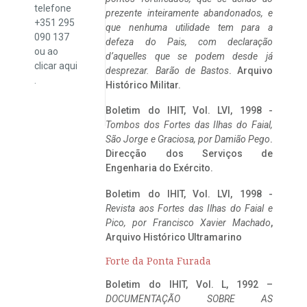
telefone
prezente inteiramente abandonados, e
+351 295
que nenhuma utilidade tem para a
090 137
defeza do Pais, com declaração
ou ao
d’aquelles que se podem desde já
clicar
aqui
desprezar. Barão de Bastos
. Arquivo
.
Histórico Militar.
Boletim do IHIT, Vol. LVI, 1998 -
Tombos dos Fortes das Ilhas do Faial,
São Jorge e Graciosa,
por Damião Pego
.
Direcção dos Serviços de
Engenharia do Exército.
Boletim do IHIT, Vol. LVI, 1998 -
Revista aos Fortes das Ilhas do Faial e
Pico, por Francisco Xavier Machado
,
Arquivo Histórico Ultramarino
Forte da Ponta Furada
Boletim do IHIT, Vol. L, 1992 –
DOCUMENTAÇÃO SOBRE AS