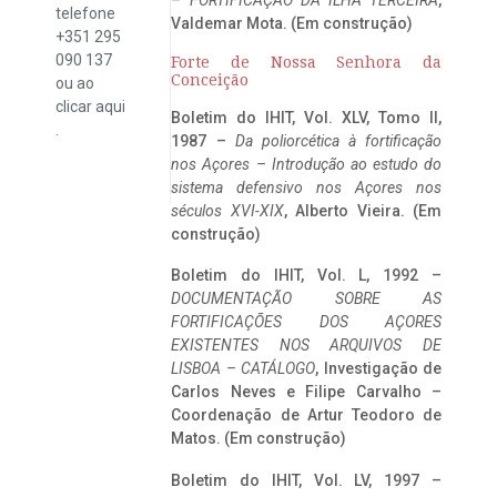
telefone
Valdemar Mota. (Em construção)
+351 295
090 137
Forte de Nossa Senhora da
Conceição
ou ao
clicar
aqui
Boletim do IHIT, Vol. XLV, Tomo II,
.
1987 –
Da poliorcética à fortificação
nos Açores – Introdução ao estudo do
sistema defensivo nos Açores nos
séculos XVI-XIX
, Alberto Vieira. (Em
construção)
Boletim do IHIT, Vol. L, 1992 –
DOCUMENTAÇÃO SOBRE AS
FORTIFICAÇÕES DOS AÇORES
EXISTENTES NOS ARQUIVOS DE
LISBOA – CATÁLOGO
, Investigação de
Carlos Neves e Filipe Carvalho –
Coordenação de Artur Teodoro de
Matos. (Em construção)
Boletim do IHIT, Vol. LV, 1997 –