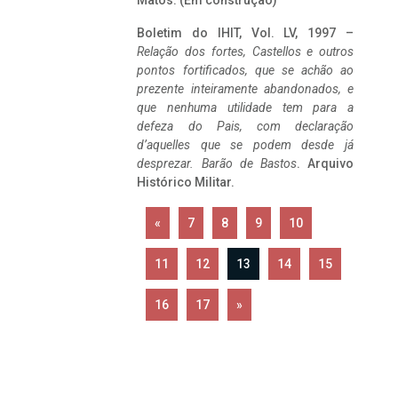
Matos. (Em construção)
Boletim do IHIT, Vol. LV, 1997 –
Relação dos fortes, Castellos e outros
pontos fortificados, que se achão ao
prezente inteiramente abandonados, e
que nenhuma utilidade tem para a
defeza do Pais, com declaração
d’aquelles que se podem desde já
desprezar. Barão de Bastos
. Arquivo
Histórico Militar.
«
7
8
9
10
11
12
13
14
15
16
17
»