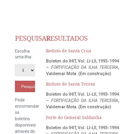
PESQUISAR
RESULTADOS
Reduto de Santa Cruz
Escolha
uma ilha:
Boletim do IHIT, Vol. LI-LII, 1993-1994
–
FORTIFICAÇÃO DA ILHA TERCEIRA
,
Valdemar Mota. (Em construção)
Reduto de Santa Teresa
Pesquisar
Boletim do IHIT, Vol. LI-LII, 1993-1994
Pode
–
FORTIFICAÇÃO DA ILHA TERCEIRA
,
encomendar
Valdemar Mota. (Em construção)
os
Forte do General Saldanha
boletins
disponíveis
Boletim do IHIT, Vol. LI-LII, 1993-1994
através do
–
FORTIFICAÇÃO DA ILHA TERCEIRA
,