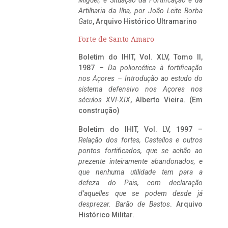
Miguel, e Situação da Fortificação e da
Artilharia da Ilha, por João Leite Borba
Gato
, Arquivo Histórico Ultramarino
Forte de Santo Amaro
Boletim do IHIT, Vol. XLV, Tomo II,
1987 –
Da poliorcética à fortificação
nos Açores – Introdução ao estudo do
sistema defensivo nos Açores nos
séculos XVI-XIX
, Alberto Vieira. (Em
construção)
Boletim do IHIT, Vol. LV, 1997 –
Relação dos fortes, Castellos e outros
pontos fortificados, que se achão ao
prezente inteiramente abandonados, e
que nenhuma utilidade tem para a
defeza do Pais, com declaração
d’aquelles que se podem desde já
desprezar. Barão de Bastos
. Arquivo
Histórico Militar.