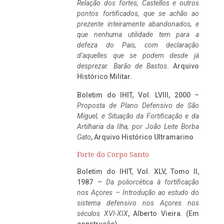
Relação dos fortes, Castellos e outros
pontos fortificados, que se achão ao
prezente inteiramente abandonados, e
que nenhuma utilidade tem para a
defeza do Pais, com declaração
d’aquelles que se podem desde já
desprezar. Barão de Bastos
. Arquivo
Histórico Militar.
Boletim do IHIT, Vol. LVIII, 2000 –
Proposta de Plano Defensivo de São
Miguel, e Situação da Fortificação e da
Artilharia da Ilha, por João Leite Borba
Gato
, Arquivo Histórico Ultramarino
Forte do Corpo Santo
Boletim do IHIT, Vol. XLV, Tomo II,
1987 –
Da poliorcética à fortificação
nos Açores – Introdução ao estudo do
sistema defensivo nos Açores nos
séculos XVI-XIX
, Alberto Vieira. (Em