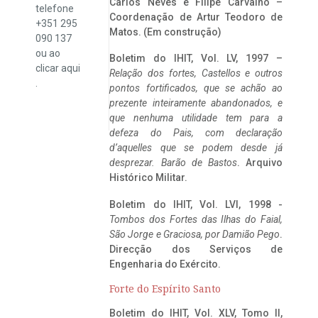
Carlos Neves e Filipe Carvalho –
telefone
Coordenação de Artur Teodoro de
+351 295
Matos. (Em construção)
090 137
ou ao
Boletim do IHIT, Vol. LV, 1997 –
clicar
aqui
Relação dos fortes, Castellos e outros
.
pontos fortificados, que se achão ao
prezente inteiramente abandonados, e
que nenhuma utilidade tem para a
defeza do Pais, com declaração
d’aquelles que se podem desde já
desprezar. Barão de Bastos
. Arquivo
Histórico Militar.
Boletim do IHIT, Vol. LVI, 1998 -
Tombos dos Fortes das Ilhas do Faial,
São Jorge e Graciosa,
por Damião Pego
.
Direcção dos Serviços de
Engenharia do Exército.
Forte do Espírito Santo
Boletim do IHIT, Vol. XLV, Tomo II,