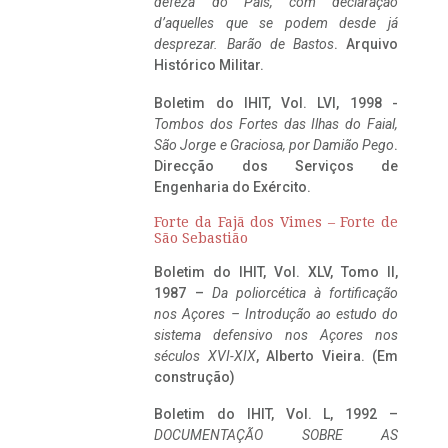
defeza do Pais, com declaração
d’aquelles que se podem desde já
desprezar. Barão de Bastos
. Arquivo
Histórico Militar.
Boletim do IHIT, Vol. LVI, 1998 -
Tombos dos Fortes das Ilhas do Faial,
São Jorge e Graciosa,
por Damião Pego
.
Direcção dos Serviços de
Engenharia do Exército.
Forte da Fajã dos Vimes – Forte de
São Sebastião
Boletim do IHIT, Vol. XLV, Tomo II,
1987 –
Da poliorcética à fortificação
nos Açores – Introdução ao estudo do
sistema defensivo nos Açores nos
séculos XVI-XIX
, Alberto Vieira. (Em
construção)
Boletim do IHIT, Vol. L, 1992 –
DOCUMENTAÇÃO SOBRE AS