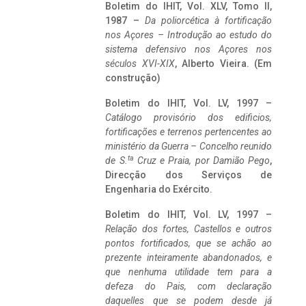
Boletim do IHIT, Vol. XLV, Tomo II,
1987 –
Da poliorcética à fortificação
nos Açores – Introdução ao estudo do
sistema defensivo nos Açores nos
séculos XVI-XIX
, Alberto Vieira. (Em
construção)
Boletim do IHIT, Vol. LV, 1997 –
Catálogo provisório dos edificios,
fortificações e terrenos pertencentes ao
ministério da Guerra – Concelho reunido
ta
de S.
Cruz e Praia, por Damião Pego
,
Direcção dos Serviços de
Engenharia do Exército.
Boletim do IHIT, Vol. LV, 1997 –
Relação dos fortes, Castellos e outros
pontos fortificados, que se achão ao
prezente inteiramente abandonados, e
que nenhuma utilidade tem para a
defeza do Pais, com declaração
daquelles que se podem desde já