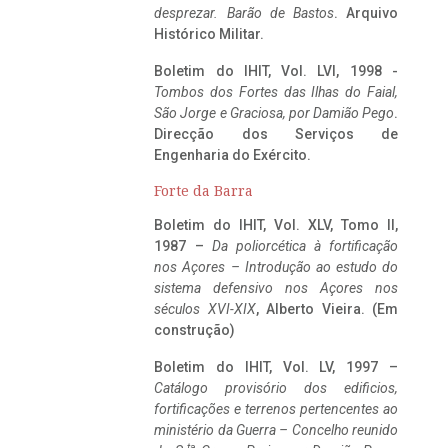
desprezar. Barão de Bastos
. Arquivo
Histórico Militar.
Boletim do IHIT, Vol. LVI, 1998 -
Tombos dos Fortes das Ilhas do Faial,
São Jorge e Graciosa,
por Damião Pego
.
Direcção dos Serviços de
Engenharia do Exército.
Forte da Barra
Boletim do IHIT, Vol. XLV, Tomo II,
1987 –
Da poliorcética à fortificação
nos Açores – Introdução ao estudo do
sistema defensivo nos Açores nos
séculos XVI-XIX
, Alberto Vieira. (Em
construção)
Boletim do IHIT, Vol. LV, 1997 –
Catálogo provisório dos edificios,
fortificações e terrenos pertencentes ao
ministério da Guerra – Concelho reunido
ta