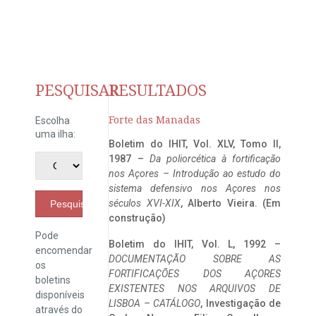
PESQUISAR
RESULTADOS
Forte das Manadas
Escolha
uma ilha:
Boletim do IHIT, Vol. XLV, Tomo II,
1987 –
Da poliorcética à fortificação
nos Açores – Introdução ao estudo do
sistema defensivo nos Açores nos
séculos XVI-XIX
, Alberto Vieira. (Em
Pesquisar
construção)
Pode
Boletim do IHIT, Vol. L, 1992 –
encomendar
DOCUMENTAÇÃO SOBRE AS
os
FORTIFICAÇÕES DOS AÇORES
boletins
EXISTENTES NOS ARQUIVOS DE
disponíveis
LISBOA – CATÁLOGO
, Investigação de
através do