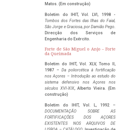
Matos. (Em construção)
Boletim do IHIT, Vol. LVI, 1998 -
Tombos dos Fortes das Ilhas do Faial,
São Jorge e Graciosa,
por Damião Pego
.
Direcção dos Serviços de
Engenharia do Exército.
Forte de São Miguel o Anjo – Forte
da Queimada
Boletim do IHIT, Vol. XLV, Tomo II,
1987 –
Da poliorcética à fortificação
nos Açores – Introdução ao estudo do
sistema defensivo nos Açores nos
séculos XVI-XIX
, Alberto Vieira. (Em
construção)
Boletim do IHIT, Vol. L, 1992 –
DOCUMENTAÇÃO SOBRE AS
FORTIFICAÇÕES DOS AÇORES
EXISTENTES NOS ARQUIVOS DE
LISBOA – CATÁLOGO
, Investigação de