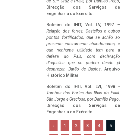
de S.
Cruz e Praia, por Damião Pego
,
Direcção dos Serviços de
Engenharia do Exército.
Boletim do IHIT, Vol. LV, 1997 –
Relação dos fortes, Castellos e outros
pontos fortificados, que se achão ao
prezente inteiramente abandonados, e
que nenhuma utilidade tem para a
defeza do Pais, com declaração
d’aquelles que se podem desde já
desprezar. Barão de Bastos
. Arquivo
Histórico Militar.
Boletim do IHIT, Vol. LVI, 1998 -
Tombos dos Fortes das Ilhas do Faial,
São Jorge e Graciosa,
por Damião Pego
.
Direcção dos Serviços de
Engenharia do Exército.
«
1
2
3
4
5