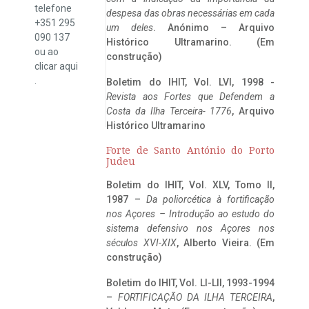
telefone
despesa das obras necessárias em cada
+351 295
um deles
. Anónimo – Arquivo
090 137
Histórico Ultramarino. (Em
ou ao
construção)
clicar
aqui
.
Boletim do IHIT, Vol. LVI, 1998 -
Revista aos Fortes que Defendem a
Costa da Ilha Terceira- 1776
, Arquivo
Histórico Ultramarino
Forte de Santo António do Porto
Judeu
Boletim do IHIT, Vol. XLV, Tomo II,
1987 –
Da poliorcética à fortificação
nos Açores – Introdução ao estudo do
sistema defensivo nos Açores nos
séculos XVI-XIX
, Alberto Vieira. (Em
construção)
Boletim do IHIT, Vol. LI-LII, 1993-1994
–
FORTIFICAÇÃO DA ILHA TERCEIRA
,