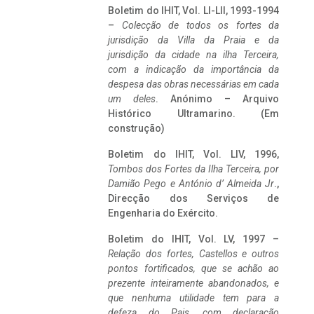
Boletim do IHIT, Vol. LI-LII, 1993-1994
–
Colecção de todos os fortes da
jurisdição da Villa da Praia e da
jurisdição da cidade na ilha Terceira,
com a indicação da importância da
despesa das obras necessárias em cada
um deles
. Anónimo – Arquivo
Histórico Ultramarino. (Em
construção)
Boletim do IHIT, Vol. LIV, 1996,
Tombos dos Fortes da Ilha Terceira,
por
Damião Pego e António d’ Almeida Jr
.,
Direcção dos Serviços de
Engenharia do Exército.
Boletim do IHIT, Vol. LV, 1997 –
Relação dos fortes, Castellos e outros
pontos fortificados, que se achão ao
prezente inteiramente abandonados, e
que nenhuma utilidade tem para a
defeza do Pais, com declaração