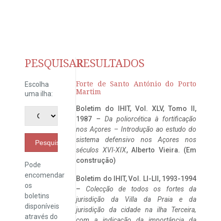
PESQUISAR
RESULTADOS
Forte de Santo António do Porto
Escolha
Martim
uma ilha:
Boletim do IHIT, Vol. XLV, Tomo II,
1987 –
Da poliorcética à fortificação
nos Açores – Introdução ao estudo do
sistema defensivo nos Açores nos
Pesquisar
séculos XVI-XIX
, Alberto Vieira. (Em
construção)
Pode
encomendar
Boletim do IHIT, Vol. LI-LII, 1993-1994
os
–
Colecção de todos os fortes da
boletins
jurisdição da Villa da Praia e da
disponíveis
jurisdição da cidade na ilha Terceira,
através do
com a indicação da importância da