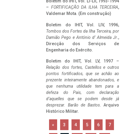
Boletim do IHIT, Vol. LI-LII, 1993-1994
–
FORTIFICAÇÃO DA ILHA TERCEIRA
,
Valdemar Mota. (Em construção)
Boletim do IHIT, Vol. LIV, 1996,
Tombos dos Fortes da Ilha Terceira,
por
Damião Pego e António d’ Almeida Jr
.,
Direcção dos Serviços de
Engenharia do Exército.
Boletim do IHIT, Vol. LV, 1997 –
Relação dos fortes, Castellos e outros
pontos fortificados, que se achão ao
prezente inteiramente abandonados, e
que nenhuma utilidade tem para a
defeza do Pais, com declaração
d’aquelles que se podem desde já
desprezar. Barão de Bastos
. Arquivo
Histórico Militar.
«
3
4
5
6
7