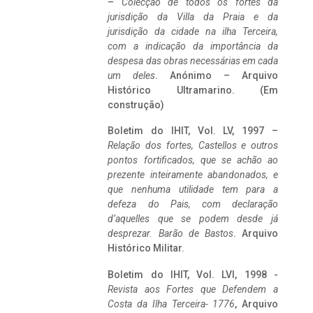
–
Colecção de todos os fortes da
jurisdição da Villa da Praia e da
jurisdição da cidade na ilha Terceira,
com a indicação da importância da
despesa das obras necessárias em cada
um deles
. Anónimo – Arquivo
Histórico Ultramarino. (Em
construção)
Boletim do IHIT, Vol. LV, 1997 –
Relação dos fortes, Castellos e outros
pontos fortificados, que se achão ao
prezente inteiramente abandonados, e
que nenhuma utilidade tem para a
defeza do Pais, com declaração
d’aquelles que se podem desde já
desprezar. Barão de Bastos
. Arquivo
Histórico Militar.
Boletim do IHIT, Vol. LVI, 1998 -
Revista aos Fortes que Defendem a
Costa da Ilha Terceira- 1776
, Arquivo