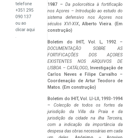
telefone
1987 –
Da poliorcética à fortificação
+351 295
nos Açores – Introdução ao estudo do
090 137
sistema defensivo nos Açores nos
ou ao
séculos XVI-XIX
, Alberto Vieira. (Em
clicar
aqui
construção)
.
Boletim do IHIT, Vol. L, 1992 –
DOCUMENTAÇÃO SOBRE AS
FORTIFICAÇÕES DOS AÇORES
EXISTENTES NOS ARQUIVOS DE
LISBOA – CATÁLOGO
, Investigação de
Carlos Neves e Filipe Carvalho –
Coordenação de Artur Teodoro de
Matos. (Em construção)
Boletim do IHIT, Vol. LI-LII, 1993-1994
–
Colecção de todos os fortes da
jurisdição da Villa da Praia e da
jurisdição da cidade na ilha Terceira,
com a indicação da importância da
despesa das obras necessárias em cada
um deles
. Anónimo – Arquivo