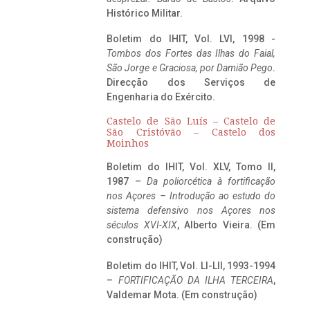
Histórico Militar.
Boletim do IHIT, Vol. LVI, 1998 -
Tombos dos Fortes das Ilhas do Faial,
São Jorge e Graciosa,
por Damião Pego
.
Direcção dos Serviços de
Engenharia do Exército.
Castelo de São Luís – Castelo de
São Cristóvão – Castelo dos
Moinhos
Boletim do IHIT, Vol. XLV, Tomo II,
1987 –
Da poliorcética à fortificação
nos Açores – Introdução ao estudo do
sistema defensivo nos Açores nos
séculos XVI-XIX
, Alberto Vieira. (Em
construção)
Boletim do IHIT, Vol. LI-LII, 1993-1994
–
FORTIFICAÇÃO DA ILHA TERCEIRA
,
Valdemar Mota. (Em construção)