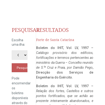
PESQUISAR
RESULTADOS
Forte de Santa Catarina
Escolha
uma ilha:
Boletim do IHIT, Vol. LV, 1997 –
Catálogo provisório dos edificios,
fortificações e terrenos pertencentes ao
ministério da Guerra – Concelho reunido
ta
de S.
Cruz e Praia, por Damião Pego
,
Pesquisar
Direcção dos Serviços de
Engenharia do Exército.
Pode
encomendar
Boletim do IHIT, Vol. LV, 1997 –
os
Relação dos fortes, Castellos e outros
boletins
pontos fortificados, que se achão ao
disponíveis
prezente inteiramente abandonados, e
através do