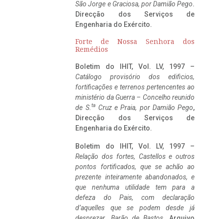
São Jorge e Graciosa,
por Damião Pego
.
Direcção dos Serviços de
Engenharia do Exército.
Forte de Nossa Senhora dos
Remédios
Boletim do IHIT, Vol. LV, 1997 –
Catálogo provisório dos edificios,
fortificações e terrenos pertencentes ao
ministério da Guerra – Concelho reunido
ta
de S.
Cruz e Praia, por Damião Pego
,
Direcção dos Serviços de
Engenharia do Exército.
Boletim do IHIT, Vol. LV, 1997 –
Relação dos fortes, Castellos e outros
pontos fortificados, que se achão ao
prezente inteiramente abandonados, e
que nenhuma utilidade tem para a
defeza do Pais, com declaração
d’aquelles que se podem desde já
desprezar. Barão de Bastos
. Arquivo