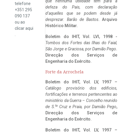
que nenhuma utilidade tem para a
telefone
defeza do Pais, com declaração
+351 295
d’aquelles que se podem desde já
090 137
desprezar. Barão de Bastos
. Arquivo
ou ao
Histórico Militar.
clicar
aqui
.
Boletim do IHIT, Vol. LVI, 1998 -
Tombos dos Fortes das Ilhas do Faial,
São Jorge e Graciosa,
por Damião Pego
.
Direcção dos Serviços de
Engenharia do Exército.
Forte da Arrochela
Boletim do IHIT, Vol. LV, 1997 –
Catálogo provisório dos edificios,
fortificações e terrenos pertencentes ao
ministério da Guerra – Concelho reunido
ta
de S.
Cruz e Praia, por Damião Pego
,
Direcção dos Serviços de
Engenharia do Exército.
Boletim do IHIT, Vol. LV, 1997 –