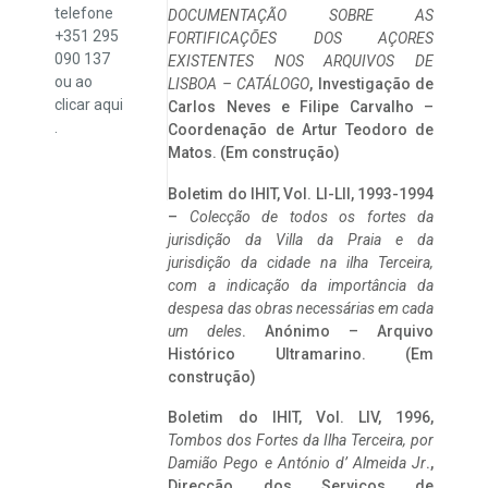
telefone
DOCUMENTAÇÃO SOBRE AS
+351 295
FORTIFICAÇÕES DOS AÇORES
090 137
EXISTENTES NOS ARQUIVOS DE
ou ao
LISBOA – CATÁLOGO
, Investigação de
clicar
aqui
Carlos Neves e Filipe Carvalho –
.
Coordenação de Artur Teodoro de
Matos. (Em construção)
Boletim do IHIT, Vol. LI-LII, 1993-1994
–
Colecção de todos os fortes da
jurisdição da Villa da Praia e da
jurisdição da cidade na ilha Terceira,
com a indicação da importância da
despesa das obras necessárias em cada
um deles
. Anónimo – Arquivo
Histórico Ultramarino. (Em
construção)
Boletim do IHIT, Vol. LIV, 1996,
Tombos dos Fortes da Ilha Terceira,
por
Damião Pego e António d’ Almeida Jr
.,
Direcção dos Serviços de