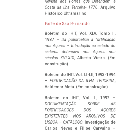
Revista aos Fortes que Defendem a
Costa da Ilha Terceira- 1776
, Arquivo
Histórico Ultramarino
Forte de São Fernando
Boletim do IHIT, Vol. XLV, Tomo II,
1987 –
Da poliorcética à fortificação
nos Açores – Introdução ao estudo do
sistema defensivo nos Açores nos
séculos XVI-XIX
, Alberto Vieira. (Em
construção)
Boletim do IHIT, Vol. LI-LII, 1993-1994
–
FORTIFICAÇÃO DA ILHA TERCEIRA
,
Valdemar Mota. (Em construção)
Boletim do IHIT, Vol. L, 1992 –
DOCUMENTAÇÃO SOBRE AS
FORTIFICAÇÕES DOS AÇORES
EXISTENTES NOS ARQUIVOS DE
LISBOA – CATÁLOGO
, Investigação de
Carlos Neves e Filipe Carvalho –