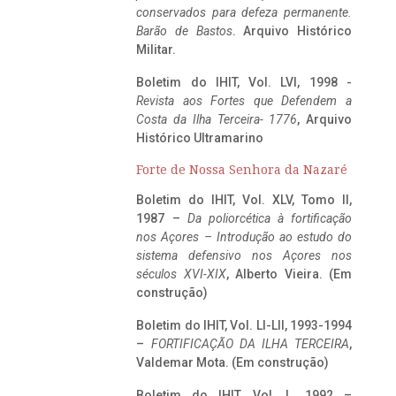
conservados para defeza permanente.
Barão de Bastos
. Arquivo Histórico
Militar.
Boletim do IHIT, Vol. LVI, 1998 -
Revista aos Fortes que Defendem a
Costa da Ilha Terceira- 1776
, Arquivo
Histórico Ultramarino
Forte de Nossa Senhora da Nazaré
Boletim do IHIT, Vol. XLV, Tomo II,
1987 –
Da poliorcética à fortificação
nos Açores – Introdução ao estudo do
sistema defensivo nos Açores nos
séculos XVI-XIX
, Alberto Vieira. (Em
construção)
Boletim do IHIT, Vol. LI-LII, 1993-1994
–
FORTIFICAÇÃO DA ILHA TERCEIRA
,
Valdemar Mota. (Em construção)
Boletim do IHIT, Vol. L, 1992 –