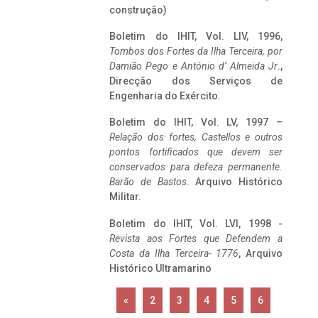
construção)
Boletim do IHIT, Vol. LIV, 1996,
Tombos dos Fortes da Ilha Terceira,
por
Damião Pego e António d’ Almeida Jr
.,
Direcção dos Serviços de
Engenharia do Exército.
Boletim do IHIT, Vol. LV, 1997 –
Relação dos fortes, Castellos e outros
pontos fortificados que devem ser
conservados para defeza permanente.
Barão de Bastos
. Arquivo Histórico
Militar.
Boletim do IHIT, Vol. LVI, 1998 -
Revista aos Fortes que Defendem a
Costa da Ilha Terceira- 1776
, Arquivo
Histórico Ultramarino
«
2
3
4
5
6