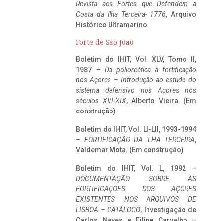
Revista aos Fortes que Defendem a
Costa da Ilha Terceira- 1776
, Arquivo
Histórico Ultramarino
Forte de São João
Boletim do IHIT, Vol. XLV, Tomo II,
1987 –
Da poliorcética à fortificação
nos Açores – Introdução ao estudo do
sistema defensivo nos Açores nos
séculos XVI-XIX
, Alberto Vieira. (Em
construção)
Boletim do IHIT, Vol. LI-LII, 1993-1994
–
FORTIFICAÇÃO DA ILHA TERCEIRA
,
Valdemar Mota. (Em construção)
Boletim do IHIT, Vol. L, 1992 –
DOCUMENTAÇÃO SOBRE AS
FORTIFICAÇÕES DOS AÇORES
EXISTENTES NOS ARQUIVOS DE
LISBOA – CATÁLOGO
, Investigação de
Carlos Neves e Filipe Carvalho –