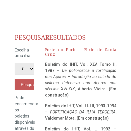
PESQUISAR
RESULTADOS
Forte do Porto – Forte de Santa
Escolha
Cruz
uma ilha:
Boletim do IHIT, Vol. XLV, Tomo II,
1987 –
Da poliorcética à fortificação
nos Açores – Introdução ao estudo do
sistema defensivo nos Açores nos
Pesquisar
séculos XVI-XIX
, Alberto Vieira. (Em
construção)
Pode
encomendar
Boletim do IHIT, Vol. LI-LII, 1993-1994
os
–
FORTIFICAÇÃO DA ILHA TERCEIRA
,
boletins
Valdemar Mota. (Em construção)
disponíveis
através do
Boletim do IHIT, Vol. L, 1992 –