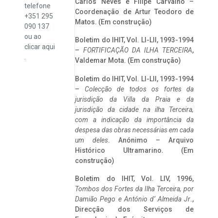
Carlos Neves e Filipe Carvalho –
telefone
Coordenação de Artur Teodoro de
+351 295
Matos. (Em construção)
090 137
ou ao
Boletim do IHIT, Vol. LI-LII, 1993-1994
clicar
aqui
–
FORTIFICAÇÃO DA ILHA TERCEIRA
,
.
Valdemar Mota. (Em construção)
Boletim do IHIT, Vol. LI-LII, 1993-1994
–
Colecção de todos os fortes da
jurisdição da Villa da Praia e da
jurisdição da cidade na ilha Terceira,
com a indicação da importância da
despesa das obras necessárias em cada
um deles
. Anónimo – Arquivo
Histórico Ultramarino. (Em
construção)
Boletim do IHIT, Vol. LIV, 1996,
Tombos dos Fortes da Ilha Terceira,
por
Damião Pego e António d’ Almeida Jr
.,
Direcção dos Serviços de