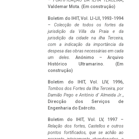
–
FORTIFICAÇÃO DA ILHA TERCEIRA
,
Valdemar Mota. (Em construção)
Boletim do IHIT, Vol. LI-LII, 1993-1994
–
Colecção de todos os fortes da
jurisdição da Villa da Praia e da
jurisdição da cidade na ilha Terceira,
com a indicação da importância da
despesa das obras necessárias em cada
um deles
. Anónimo – Arquivo
Histórico Ultramarino. (Em
construção)
Boletim do IHIT, Vol. LIV, 1996,
Tombos dos Fortes da Ilha Terceira,
por
Damião Pego e António d’ Almeida Jr
.,
Direcção dos Serviços de
Engenharia do Exército.
Boletim do IHIT, Vol. LV, 1997 –
Relação dos fortes, Castellos e outros
pontos fortificados, que se achão ao