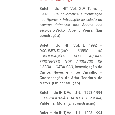
Forte de São Tiago
Boletim do IHIT, Vol. XLV, Tomo II,
1987 –
Da poliorcética à fortificação
nos Açores – Introdução ao estudo do
sistema defensivo nos Açores nos
séculos XVI-XIX
, Alberto Vieira. (Em
construção)
Boletim do IHIT, Vol. L, 1992 –
DOCUMENTAÇÃO SOBRE AS
FORTIFICAÇÕES DOS AÇORES
EXISTENTES NOS ARQUIVOS DE
LISBOA – CATÁLOGO
, Investigação de
Carlos Neves e Filipe Carvalho –
Coordenação de Artur Teodoro de
Matos. (Em construção)
Boletim do IHIT, Vol. LI-LII, 1993-1994
–
FORTIFICAÇÃO DA ILHA TERCEIRA
,
Valdemar Mota. (Em construção)
Boletim do IHIT, Vol. LI-LII, 1993-1994