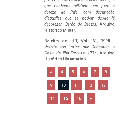
prezente inteiramente abandonados, e
que nenhuma utilidade tem para a
defeza do Pais, com declaração
d’aquelles que se podem desde já
desprezar. Barão de Bastos
. Arquivo
Histórico Militar.
Boletim do IHIT, Vol. LVI, 1998 -
Revista aos Fortes que Defendem a
Costa da Ilha Terceira- 1776
, Arquivo
Histórico Ultramarino
«
4
5
6
7
8
9
10
11
12
13
14
15
16
»