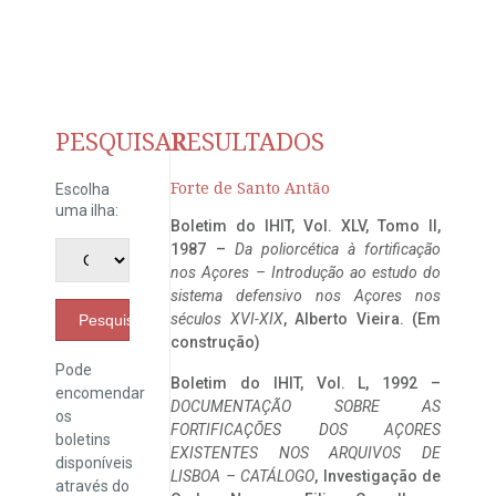
PESQUISAR
RESULTADOS
Forte de Santo Antão
Escolha
uma ilha:
Boletim do IHIT, Vol. XLV, Tomo II,
1987 –
Da poliorcética à fortificação
nos Açores – Introdução ao estudo do
sistema defensivo nos Açores nos
séculos XVI-XIX
, Alberto Vieira. (Em
Pesquisar
construção)
Pode
Boletim do IHIT, Vol. L, 1992 –
encomendar
DOCUMENTAÇÃO SOBRE AS
os
FORTIFICAÇÕES DOS AÇORES
boletins
EXISTENTES NOS ARQUIVOS DE
disponíveis
LISBOA – CATÁLOGO
, Investigação de
através do