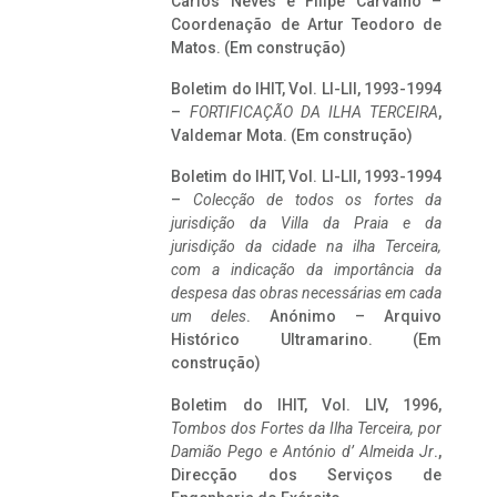
Carlos Neves e Filipe Carvalho –
Coordenação de Artur Teodoro de
Matos. (Em construção)
Boletim do IHIT, Vol. LI-LII, 1993-1994
–
FORTIFICAÇÃO DA ILHA TERCEIRA
,
Valdemar Mota. (Em construção)
Boletim do IHIT, Vol. LI-LII, 1993-1994
–
Colecção de todos os fortes da
jurisdição da Villa da Praia e da
jurisdição da cidade na ilha Terceira,
com a indicação da importância da
despesa das obras necessárias em cada
um deles
. Anónimo – Arquivo
Histórico Ultramarino. (Em
construção)
Boletim do IHIT, Vol. LIV, 1996,
Tombos dos Fortes da Ilha Terceira,
por
Damião Pego e António d’ Almeida Jr
.,
Direcção dos Serviços de