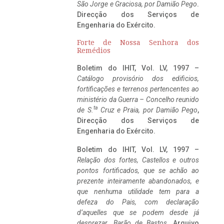
São Jorge e Graciosa,
por Damião Pego
.
Direcção dos Serviços de
Engenharia do Exército.
Forte de Nossa Senhora dos
Remédios
Boletim do IHIT, Vol. LV, 1997 –
Catálogo provisório dos edificios,
fortificações e terrenos pertencentes ao
ministério da Guerra – Concelho reunido
ta
de S.
Cruz e Praia, por Damião Pego
,
Direcção dos Serviços de
Engenharia do Exército.
Boletim do IHIT, Vol. LV, 1997 –
Relação dos fortes, Castellos e outros
pontos fortificados, que se achão ao
prezente inteiramente abandonados, e
que nenhuma utilidade tem para a
defeza do Pais, com declaração
d’aquelles que se podem desde já
desprezar. Barão de Bastos
. Arquivo