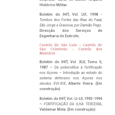
Histórico Militar.
Boletim do IHIT, Vol. LVI, 1998 -
Tombos dos Fortes das Ilhas do Faial,
São Jorge e Graciosa,
por Damião Pego
.
Direcção dos Serviços de
Engenharia do Exército.
Castelo de São Luís – Castelo de
São Cristóvão – Castelo dos
Moinhos
Boletim do IHIT, Vol. XLV, Tomo II,
1987 –
Da poliorcética à fortificação
nos Açores – Introdução ao estudo do
sistema defensivo nos Açores nos
séculos XVI-XIX
, Alberto Vieira. (Em
construção)
Boletim do IHIT, Vol. LI-LII, 1993-1994
–
FORTIFICAÇÃO DA ILHA TERCEIRA
,
Valdemar Mota. (Em construção)