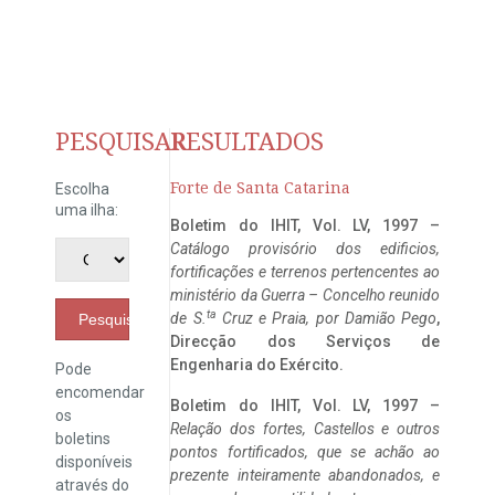
PESQUISAR
RESULTADOS
Forte de Santa Catarina
Escolha
uma ilha:
Boletim do IHIT, Vol. LV, 1997 –
Catálogo provisório dos edificios,
fortificações e terrenos pertencentes ao
ministério da Guerra – Concelho reunido
ta
de S.
Cruz e Praia, por Damião Pego
,
Pesquisar
Direcção dos Serviços de
Engenharia do Exército.
Pode
encomendar
Boletim do IHIT, Vol. LV, 1997 –
os
Relação dos fortes, Castellos e outros
boletins
pontos fortificados, que se achão ao
disponíveis
prezente inteiramente abandonados, e
através do