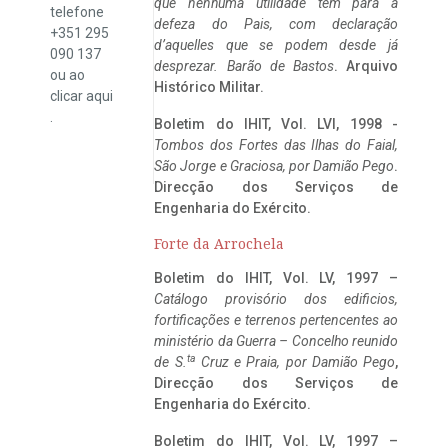
que nenhuma utilidade tem para a
telefone
defeza do Pais, com declaração
+351 295
d’aquelles que se podem desde já
090 137
desprezar. Barão de Bastos
. Arquivo
ou ao
Histórico Militar.
clicar
aqui
.
Boletim do IHIT, Vol. LVI, 1998 -
Tombos dos Fortes das Ilhas do Faial,
São Jorge e Graciosa,
por Damião Pego
.
Direcção dos Serviços de
Engenharia do Exército.
Forte da Arrochela
Boletim do IHIT, Vol. LV, 1997 –
Catálogo provisório dos edificios,
fortificações e terrenos pertencentes ao
ministério da Guerra – Concelho reunido
ta
de S.
Cruz e Praia, por Damião Pego
,
Direcção dos Serviços de
Engenharia do Exército.
Boletim do IHIT, Vol. LV, 1997 –