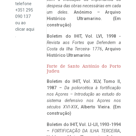
telefone
despesa das obras necessárias em cada
+351 295
um deles
. Anónimo – Arquivo
090 137
Histórico Ultramarino. (Em
ou ao
construção)
clicar
aqui
.
Boletim do IHIT, Vol. LVI, 1998 -
Revista aos Fortes que Defendem a
Costa da Ilha Terceira- 1776
, Arquivo
Histórico Ultramarino
Forte de Santo António do Porto
Judeu
Boletim do IHIT, Vol. XLV, Tomo II,
1987 –
Da poliorcética à fortificação
nos Açores – Introdução ao estudo do
sistema defensivo nos Açores nos
séculos XVI-XIX
, Alberto Vieira. (Em
construção)
Boletim do IHIT, Vol. LI-LII, 1993-1994
–
FORTIFICAÇÃO DA ILHA TERCEIRA
,