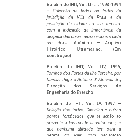
Boletim do IHIT, Vol. LI-LII, 1993-1994
–
Colecção de todos os fortes da
jurisdição da Villa da Praia e da
jurisdição da cidade na ilha Terceira,
com a indicação da importância da
despesa das obras necessárias em cada
um deles
. Anónimo – Arquivo
Histórico Ultramarino. (Em
construção)
Boletim do IHIT, Vol. LIV, 1996,
Tombos dos Fortes da Ilha Terceira,
por
Damião Pego e António d’ Almeida Jr
.,
Direcção dos Serviços de
Engenharia do Exército.
Boletim do IHIT, Vol. LV, 1997 –
Relação dos fortes, Castellos e outros
pontos fortificados, que se achão ao
prezente inteiramente abandonados, e
que nenhuma utilidade tem para a
defeza do Pais, com declaração