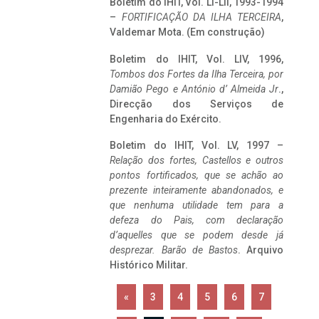
Boletim do IHIT, Vol. LI-LII, 1993-1994
–
FORTIFICAÇÃO DA ILHA TERCEIRA
,
Valdemar Mota. (Em construção)
Boletim do IHIT, Vol. LIV, 1996,
Tombos dos Fortes da Ilha Terceira,
por
Damião Pego e António d’ Almeida Jr
.,
Direcção dos Serviços de
Engenharia do Exército.
Boletim do IHIT, Vol. LV, 1997 –
Relação dos fortes, Castellos e outros
pontos fortificados, que se achão ao
prezente inteiramente abandonados, e
que nenhuma utilidade tem para a
defeza do Pais, com declaração
d’aquelles que se podem desde já
desprezar. Barão de Bastos
. Arquivo
Histórico Militar.
«
3
4
5
6
7