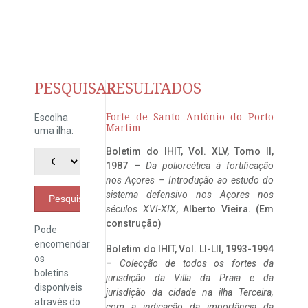
PESQUISAR
RESULTADOS
Forte de Santo António do Porto
Escolha
Martim
uma ilha:
Boletim do IHIT, Vol. XLV, Tomo II,
1987 –
Da poliorcética à fortificação
nos Açores – Introdução ao estudo do
sistema defensivo nos Açores nos
Pesquisar
séculos XVI-XIX
, Alberto Vieira. (Em
construção)
Pode
encomendar
Boletim do IHIT, Vol. LI-LII, 1993-1994
os
–
Colecção de todos os fortes da
boletins
jurisdição da Villa da Praia e da
disponíveis
jurisdição da cidade na ilha Terceira,
através do
com a indicação da importância da