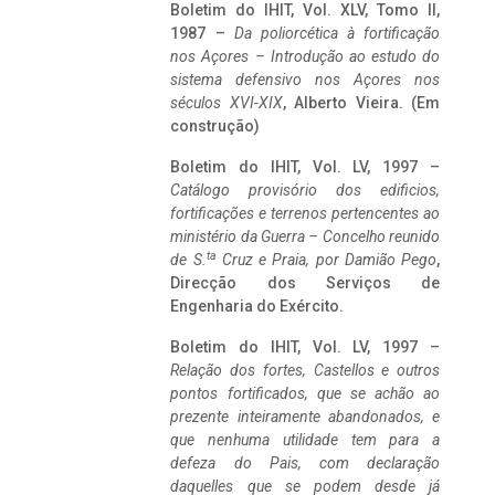
Boletim do IHIT, Vol. XLV, Tomo II,
1987 –
Da poliorcética à fortificação
nos Açores – Introdução ao estudo do
sistema defensivo nos Açores nos
séculos XVI-XIX
, Alberto Vieira. (Em
construção)
Boletim do IHIT, Vol. LV, 1997 –
Catálogo provisório dos edificios,
fortificações e terrenos pertencentes ao
ministério da Guerra – Concelho reunido
ta
de S.
Cruz e Praia, por Damião Pego
,
Direcção dos Serviços de
Engenharia do Exército.
Boletim do IHIT, Vol. LV, 1997 –
Relação dos fortes, Castellos e outros
pontos fortificados, que se achão ao
prezente inteiramente abandonados, e
que nenhuma utilidade tem para a
defeza do Pais, com declaração
daquelles que se podem desde já