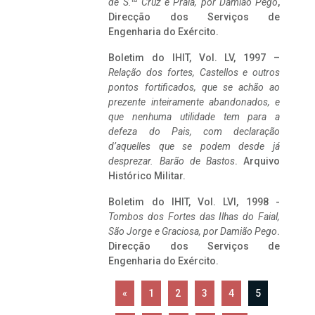
de S.
Cruz e Praia, por Damião Pego
,
Direcção dos Serviços de
Engenharia do Exército.
Boletim do IHIT, Vol. LV, 1997 –
Relação dos fortes, Castellos e outros
pontos fortificados, que se achão ao
prezente inteiramente abandonados, e
que nenhuma utilidade tem para a
defeza do Pais, com declaração
d’aquelles que se podem desde já
desprezar. Barão de Bastos
. Arquivo
Histórico Militar.
Boletim do IHIT, Vol. LVI, 1998 -
Tombos dos Fortes das Ilhas do Faial,
São Jorge e Graciosa,
por Damião Pego
.
Direcção dos Serviços de
Engenharia do Exército.
«
1
2
3
4
5