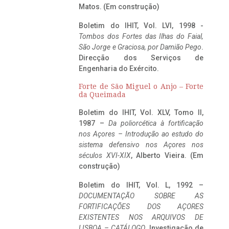
Matos. (Em construção)
Boletim do IHIT, Vol. LVI, 1998 -
Tombos dos Fortes das Ilhas do Faial,
São Jorge e Graciosa,
por Damião Pego
.
Direcção dos Serviços de
Engenharia do Exército.
Forte de São Miguel o Anjo – Forte
da Queimada
Boletim do IHIT, Vol. XLV, Tomo II,
1987 –
Da poliorcética à fortificação
nos Açores – Introdução ao estudo do
sistema defensivo nos Açores nos
séculos XVI-XIX
, Alberto Vieira. (Em
construção)
Boletim do IHIT, Vol. L, 1992 –
DOCUMENTAÇÃO SOBRE AS
FORTIFICAÇÕES DOS AÇORES
EXISTENTES NOS ARQUIVOS DE
LISBOA – CATÁLOGO
, Investigação de