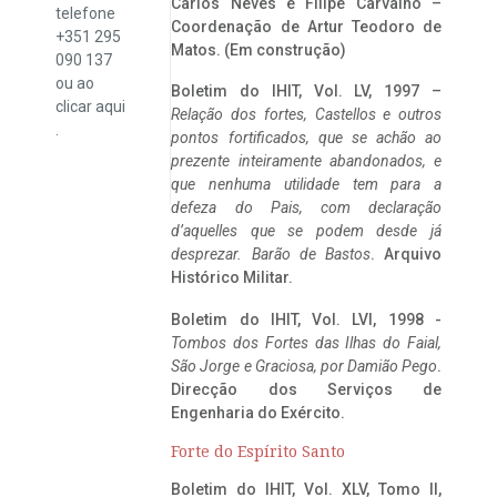
Carlos Neves e Filipe Carvalho –
telefone
Coordenação de Artur Teodoro de
+351 295
Matos. (Em construção)
090 137
ou ao
Boletim do IHIT, Vol. LV, 1997 –
clicar
aqui
Relação dos fortes, Castellos e outros
.
pontos fortificados, que se achão ao
prezente inteiramente abandonados, e
que nenhuma utilidade tem para a
defeza do Pais, com declaração
d’aquelles que se podem desde já
desprezar. Barão de Bastos
. Arquivo
Histórico Militar.
Boletim do IHIT, Vol. LVI, 1998 -
Tombos dos Fortes das Ilhas do Faial,
São Jorge e Graciosa,
por Damião Pego
.
Direcção dos Serviços de
Engenharia do Exército.
Forte do Espírito Santo
Boletim do IHIT, Vol. XLV, Tomo II,