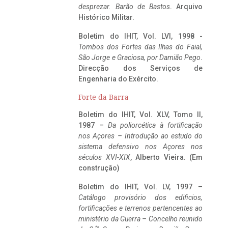
desprezar. Barão de Bastos
. Arquivo
Histórico Militar.
Boletim do IHIT, Vol. LVI, 1998 -
Tombos dos Fortes das Ilhas do Faial,
São Jorge e Graciosa,
por Damião Pego
.
Direcção dos Serviços de
Engenharia do Exército.
Forte da Barra
Boletim do IHIT, Vol. XLV, Tomo II,
1987 –
Da poliorcética à fortificação
nos Açores – Introdução ao estudo do
sistema defensivo nos Açores nos
séculos XVI-XIX
, Alberto Vieira. (Em
construção)
Boletim do IHIT, Vol. LV, 1997 –
Catálogo provisório dos edificios,
fortificações e terrenos pertencentes ao
ministério da Guerra – Concelho reunido
ta