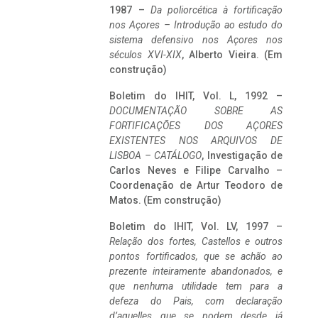
1987 –
Da poliorcética à fortificação
nos Açores – Introdução ao estudo do
sistema defensivo nos Açores nos
séculos XVI-XIX
, Alberto Vieira. (Em
construção)
Boletim do IHIT, Vol. L, 1992 –
DOCUMENTAÇÃO SOBRE AS
FORTIFICAÇÕES DOS AÇORES
EXISTENTES NOS ARQUIVOS DE
LISBOA – CATÁLOGO
, Investigação de
Carlos Neves e Filipe Carvalho –
Coordenação de Artur Teodoro de
Matos. (Em construção)
Boletim do IHIT, Vol. LV, 1997 –
Relação dos fortes, Castellos e outros
pontos fortificados, que se achão ao
prezente inteiramente abandonados, e
que nenhuma utilidade tem para a
defeza do Pais, com declaração
d’aquelles que se podem desde já