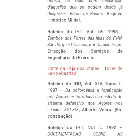
defeza do Pais, com declaração
d’aquelles que se podem desde já
desprezar. Barão de Bastos
. Arquivo
Histórico Militar.
Boletim do IHIT, Vol. LVI, 1998 -
Tombos dos Fortes das Ilhas do Faial,
São Jorge e Graciosa,
por Damião Pego
.
Direcção dos Serviços de
Engenharia do Exército.
Forte da Fajã dos Vimes – Forte de
São Sebastião
Boletim do IHIT, Vol. XLV, Tomo II,
1987 –
Da poliorcética à fortificação
nos Açores – Introdução ao estudo do
sistema defensivo nos Açores nos
séculos XVI-XIX
, Alberto Vieira. (Em
construção)
Boletim do IHIT, Vol. L, 1992 –
DOCUMENTAÇÃO SOBRE AS