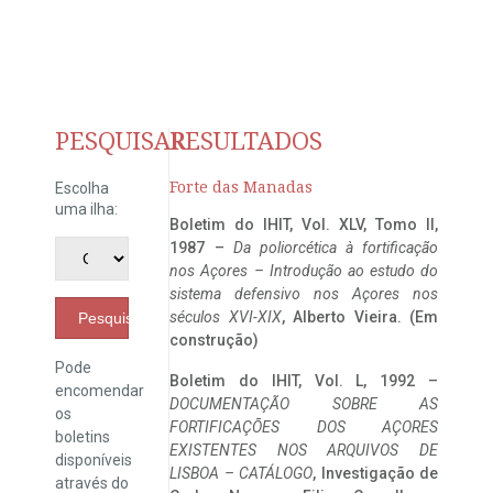
PESQUISAR
RESULTADOS
Forte das Manadas
Escolha
uma ilha:
Boletim do IHIT, Vol. XLV, Tomo II,
1987 –
Da poliorcética à fortificação
nos Açores – Introdução ao estudo do
sistema defensivo nos Açores nos
séculos XVI-XIX
, Alberto Vieira. (Em
Pesquisar
construção)
Pode
Boletim do IHIT, Vol. L, 1992 –
encomendar
DOCUMENTAÇÃO SOBRE AS
os
FORTIFICAÇÕES DOS AÇORES
boletins
EXISTENTES NOS ARQUIVOS DE
disponíveis
LISBOA – CATÁLOGO
, Investigação de
através do