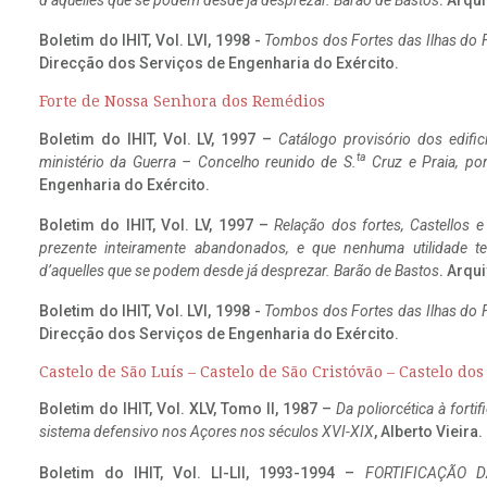
d’aquelles que se podem desde já desprezar. Barão de Bastos
. Arqui
Boletim do IHIT, Vol. LVI, 1998 -
Tombos dos Fortes das Ilhas do F
Direcção dos Serviços de Engenharia do Exército.
Forte de Nossa Senhora dos Remédios
Boletim do IHIT, Vol. LV, 1997 –
Catálogo provisório dos edific
ta
ministério da Guerra – Concelho reunido de S.
Cruz e Praia, po
Engenharia do Exército.
Boletim do IHIT, Vol. LV, 1997 –
Relação dos fortes, Castellos e
prezente inteiramente abandonados, e que nenhuma utilidade 
d’aquelles que se podem desde já desprezar. Barão de Bastos
. Arqui
Boletim do IHIT, Vol. LVI, 1998 -
Tombos dos Fortes das Ilhas do F
Direcção dos Serviços de Engenharia do Exército.
Castelo de São Luís – Castelo de São Cristóvão – Castelo do
Boletim do IHIT, Vol. XLV, Tomo II, 1987 –
Da poliorcética à fort
sistema defensivo nos Açores nos séculos XVI-XIX
, Alberto Vieira
Boletim do IHIT, Vol. LI-LII, 1993-1994 –
FORTIFICAÇÃO D