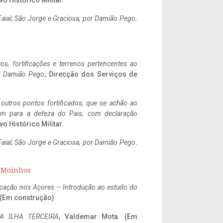
vo Histórico Militar.
aial, São Jorge e Graciosa,
por Damião Pego
.
ios, fortificações e terrenos pertencentes ao
r Damião Pego
, Direcção dos Serviços de
 outros pontos fortificados, que se achão ao
tem para a defeza do Pais, com declaração
vo Histórico Militar.
aial, São Jorge e Graciosa,
por Damião Pego
.
s Moinhos
ificação nos Açores – Introdução ao estudo do
. (Em construção)
A ILHA TERCEIRA
, Valdemar Mota. (Em