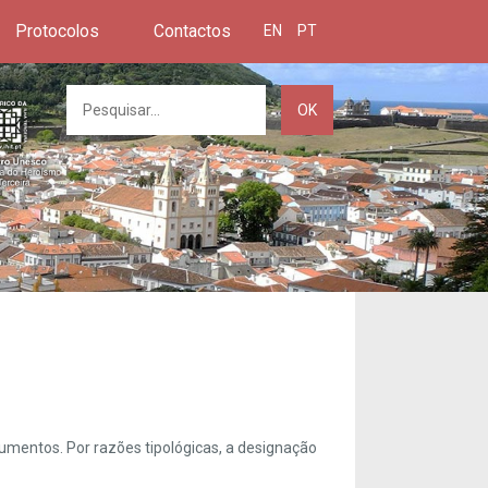
Protocolos
Contactos
EN
PT
OK
umentos. Por razões tipológicas, a designação