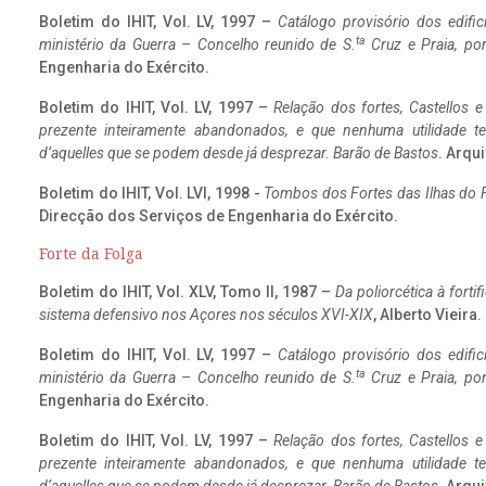
Boletim do IHIT, Vol. LV, 1997 –
Catálogo provisório dos edific
ta
ministério da Guerra – Concelho reunido de S.
Cruz e Praia, po
Engenharia do Exército.
Boletim do IHIT, Vol. LV, 1997 –
Relação dos fortes, Castellos e
prezente inteiramente abandonados, e que nenhuma utilidade 
d’aquelles que se podem desde já desprezar. Barão de Bastos
. Arqui
Boletim do IHIT, Vol. LVI, 1998 -
Tombos dos Fortes das Ilhas do F
Direcção dos Serviços de Engenharia do Exército.
Forte da Folga
Boletim do IHIT, Vol. XLV, Tomo II, 1987 –
Da poliorcética à fort
sistema defensivo nos Açores nos séculos XVI-XIX
, Alberto Vieira
Boletim do IHIT, Vol. LV, 1997 –
Catálogo provisório dos edific
ta
ministério da Guerra – Concelho reunido de S.
Cruz e Praia, po
Engenharia do Exército.
Boletim do IHIT, Vol. LV, 1997 –
Relação dos fortes, Castellos e
prezente inteiramente abandonados, e que nenhuma utilidade 