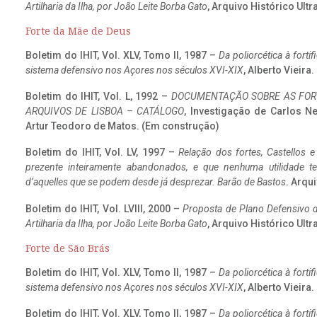
Artilharia da Ilha, por João Leite Borba Gato
, Arquivo Histórico Ult
Forte da Mãe de Deus
Boletim do IHIT, Vol. XLV, Tomo II, 1987 –
Da poliorcética à fort
sistema defensivo nos Açores nos séculos XVI-XIX
, Alberto Vieira
Boletim do IHIT, Vol. L, 1992 –
DOCUMENTAÇÃO SOBRE AS FORT
ARQUIVOS DE LISBOA – CATÁLOGO
, Investigação de Carlos N
Artur Teodoro de Matos. (Em construção)
Boletim do IHIT, Vol. LV, 1997 –
Relação dos fortes, Castellos e
prezente inteiramente abandonados, e que nenhuma utilidade 
d’aquelles que se podem desde já desprezar. Barão de Bastos
. Arqui
Boletim do IHIT, Vol. LVIII, 2000 –
Proposta de Plano Defensivo de
Artilharia da Ilha, por João Leite Borba Gato
, Arquivo Histórico Ult
Forte de São Brás
Boletim do IHIT, Vol. XLV, Tomo II, 1987 –
Da poliorcética à fort
sistema defensivo nos Açores nos séculos XVI-XIX
, Alberto Vieira
Boletim do IHIT, Vol. XLV, Tomo II, 1987 –
Da poliorcética à fort