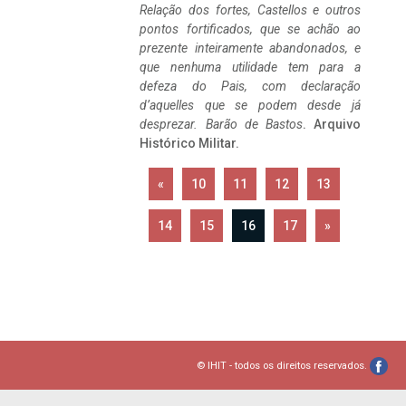
Relação dos fortes, Castellos e outros
pontos fortificados, que se achão ao
prezente inteiramente abandonados, e
que nenhuma utilidade tem para a
defeza do Pais, com declaração
d’aquelles que se podem desde já
desprezar. Barão de Bastos
. Arquivo
Histórico Militar.
«
10
11
12
13
14
15
16
17
»
© IHIT - todos os direitos reservados.