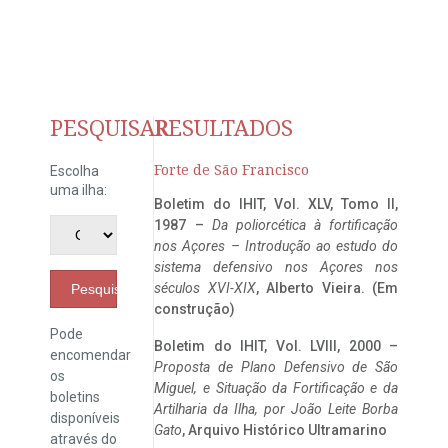
PESQUISAR
RESULTADOS
Forte de São Francisco
Escolha
uma ilha:
Boletim do IHIT, Vol. XLV, Tomo II,
1987 –
Da poliorcética à fortificação
nos Açores – Introdução ao estudo do
sistema defensivo nos Açores nos
séculos XVI-XIX
, Alberto Vieira. (Em
Pesquisar
construção)
Pode
Boletim do IHIT, Vol. LVIII, 2000 –
encomendar
Proposta de Plano Defensivo de São
os
Miguel, e Situação da Fortificação e da
boletins
Artilharia da Ilha, por João Leite Borba
disponíveis
Gato
, Arquivo Histórico Ultramarino
através do