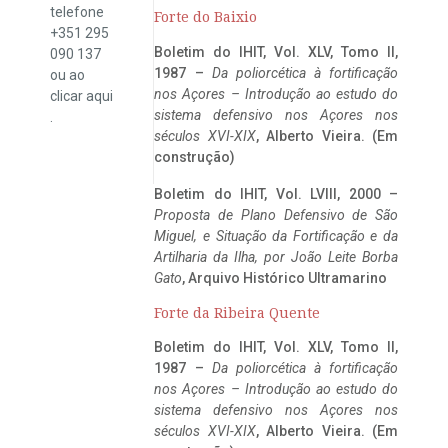
telefone
Forte do Baixio
+351 295
Boletim do IHIT, Vol. XLV, Tomo II,
090 137
1987 –
Da poliorcética à fortificação
ou ao
nos Açores – Introdução ao estudo do
clicar
aqui
sistema defensivo nos Açores nos
.
séculos XVI-XIX
, Alberto Vieira. (Em
construção)
Boletim do IHIT, Vol. LVIII, 2000 –
Proposta de Plano Defensivo de São
Miguel, e Situação da Fortificação e da
Artilharia da Ilha, por João Leite Borba
Gato
, Arquivo Histórico Ultramarino
Forte da Ribeira Quente
Boletim do IHIT, Vol. XLV, Tomo II,
1987 –
Da poliorcética à fortificação
nos Açores – Introdução ao estudo do
sistema defensivo nos Açores nos
séculos XVI-XIX
, Alberto Vieira. (Em