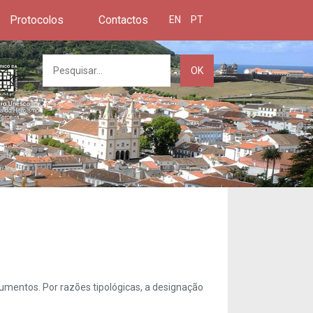
Protocolos
Contactos
EN
PT
OK
umentos. Por razões tipológicas, a designação