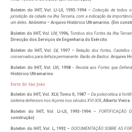
Boletim do IHIT, Vol. LI-LII, 1993-1994 –
Colecção de todos os
jurisdição da cidade na ilha Terceira, com a indicação da importâ
um deles
. Anónimo – Arquivo Histórico Ultramarino. (Em const
Boletim do IHIT, Vol. LIV, 1996,
Tombos dos Fortes da Ilha Terceir
Direcção dos Serviços de Engenharia do Exército.
Boletim do IHIT, Vol. LV, 1997 –
Relação dos fortes, Castellos
conservados para defeza permanente. Barão de Bastos
. Arquivo Hi
Boletim do IHIT, Vol. LVI, 1998 -
Revista aos Fortes que Defend
Histórico Ultramarino
Forte de São João
Boletim do IHIT, Vol. XLV, Tomo II, 1987 –
Da poliorcética à fort
sistema defensivo nos Açores nos séculos XVI-XIX
, Alberto Vieira
Boletim do IHIT, Vol. LI-LII, 1993-1994 –
FORTIFICAÇÃO D
construção)
Boletim do IHIT, Vol. L, 1992 –
DOCUMENTAÇÃO SOBRE AS FORT