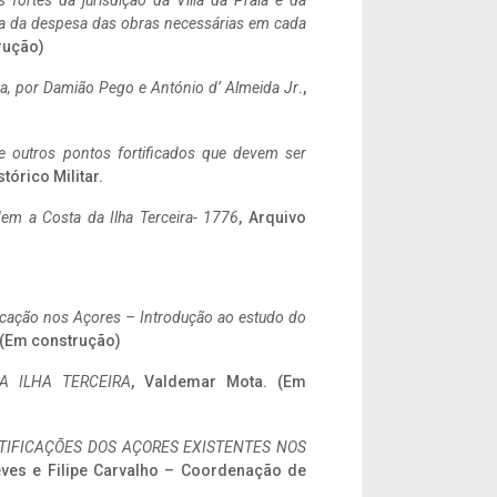
 fortes da jurisdição da Villa da Praia e da
ncia da despesa das obras necessárias em cada
rução)
a,
por Damião Pego e António d’ Almeida Jr
.,
 e outros pontos fortificados que devem ser
stórico Militar.
em a Costa da Ilha Terceira- 1776
, Arquivo
ificação nos Açores – Introdução ao estudo do
. (Em construção)
A ILHA TERCEIRA
, Valdemar Mota. (Em
IFICAÇÕES DOS AÇORES EXISTENTES NOS
eves e Filipe Carvalho – Coordenação de