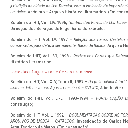
Boletim do IHIT, Vol. LI-LII, 1993-1994 –
Colecção de todos os
jurisdição da cidade na ilha Terceira, com a indicação da importâ
um deles
. Anónimo – Arquivo Histórico Ultramarino. (Em const
Boletim do IHIT, Vol. LIV, 1996,
Tombos dos Fortes da Ilha Terceir
Direcção dos Serviços de Engenharia do Exército.
Boletim do IHIT, Vol. LV, 1997 –
Relação dos fortes, Castellos
conservados para defeza permanente. Barão de Bastos
. Arquivo Hi
Boletim do IHIT, Vol. LVI, 1998 -
Revista aos Fortes que Defend
Histórico Ultramarino
Forte das Chagas – Forte de São Francisco
Boletim do IHIT, Vol. XLV, Tomo II, 1987 –
Da poliorcética à fort
sistema defensivo nos Açores nos séculos XVI-XIX
, Alberto Vieira
Boletim do IHIT, Vol. LI-LII, 1993-1994 –
FORTIFICAÇÃO D
construção)
Boletim do IHIT, Vol. L, 1992 –
DOCUMENTAÇÃO SOBRE AS FORT
ARQUIVOS DE LISBOA – CATÁLOGO
, Investigação de Carlos N
Artur Teodoro de Matos. (Em construção)