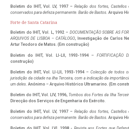
Boletim do IHIT, Vol. LV, 1997 –
Relação dos fortes, Castellos
conservados para defeza permanente. Barão de Bastos
. Arquivo Hi
Forte de Santa Catarina
Boletim do IHIT, Vol. L, 1992 –
DOCUMENTAÇÃO SOBRE AS FORT
ARQUIVOS DE LISBOA – CATÁLOGO
, Investigação de Carlos N
Artur Teodoro de Matos. (Em construção)
Boletim do IHIT, Vol. LI-LII, 1993-1994 –
FORTIFICAÇÃO D
construção)
Boletim do IHIT, Vol. LI-LII, 1993-1994 –
Colecção de todos os
jurisdição da cidade na ilha Terceira, com a indicação da importâ
um deles
. Anónimo – Arquivo Histórico Ultramarino. (Em const
Boletim do IHIT, Vol. LIV, 1996,
Tombos dos Fortes da Ilha Terceir
Direcção dos Serviços de Engenharia do Exército.
Boletim do IHIT, Vol. LV, 1997 –
Relação dos fortes, Castellos
conservados para defeza permanente. Barão de Bastos
. Arquivo Hi
Boletim do IHIT, Vol. LVI, 1998 -
Revista aos Fortes que Defend