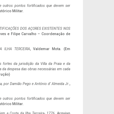
 e outros pontos fortificados que devem ser
stórico Militar.
IFICAÇÕES DOS AÇORES EXISTENTES NOS
eves e Filipe Carvalho – Coordenação de
A ILHA TERCEIRA
, Valdemar Mota. (Em
 fortes da jurisdição da Villa da Praia e da
ncia da despesa das obras necessárias em cada
rução)
a,
por Damião Pego e António d’ Almeida Jr
.,
 e outros pontos fortificados que devem ser
stórico Militar.
em a Costa da Ilha Terceira- 1776
, Arquivo