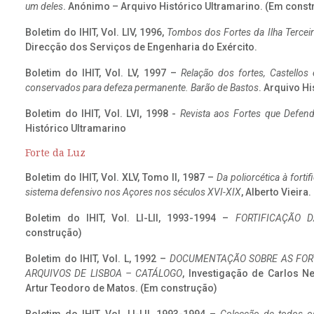
um deles
. Anónimo – Arquivo Histórico Ultramarino. (Em const
Boletim do IHIT, Vol. LIV, 1996,
Tombos dos Fortes da Ilha Terceir
Direcção dos Serviços de Engenharia do Exército.
Boletim do IHIT, Vol. LV, 1997 –
Relação dos fortes, Castellos
conservados para defeza permanente. Barão de Bastos
. Arquivo Hi
Boletim do IHIT, Vol. LVI, 1998 -
Revista aos Fortes que Defend
Histórico Ultramarino
Forte da Luz
Boletim do IHIT, Vol. XLV, Tomo II, 1987 –
Da poliorcética à fort
sistema defensivo nos Açores nos séculos XVI-XIX
, Alberto Vieira
Boletim do IHIT, Vol. LI-LII, 1993-1994 –
FORTIFICAÇÃO D
construção)
Boletim do IHIT, Vol. L, 1992 –
DOCUMENTAÇÃO SOBRE AS FORT
ARQUIVOS DE LISBOA – CATÁLOGO
, Investigação de Carlos N
Artur Teodoro de Matos. (Em construção)