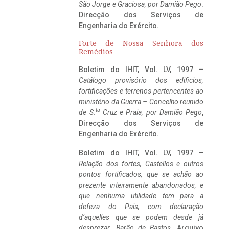
São Jorge e Graciosa,
por Damião Pego
.
Direcção dos Serviços de
Engenharia do Exército.
Forte de Nossa Senhora dos
Remédios
Boletim do IHIT, Vol. LV, 1997 –
Catálogo provisório dos edificios,
fortificações e terrenos pertencentes ao
ministério da Guerra – Concelho reunido
ta
de S.
Cruz e Praia, por Damião Pego
,
Direcção dos Serviços de
Engenharia do Exército.
Boletim do IHIT, Vol. LV, 1997 –
Relação dos fortes, Castellos e outros
pontos fortificados, que se achão ao
prezente inteiramente abandonados, e
que nenhuma utilidade tem para a
defeza do Pais, com declaração
d’aquelles que se podem desde já
desprezar. Barão de Bastos
. Arquivo