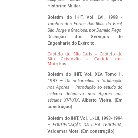
Histórico Militar.
Boletim do IHIT, Vol. LVI, 1998 -
Tombos dos Fortes das Ilhas do Faial,
São Jorge e Graciosa,
por Damião Pego
.
Direcção dos Serviços de
Engenharia do Exército.
Castelo de São Luís – Castelo de
São Cristóvão – Castelo dos
Moinhos
Boletim do IHIT, Vol. XLV, Tomo II,
1987 –
Da poliorcética à fortificação
nos Açores – Introdução ao estudo do
sistema defensivo nos Açores nos
séculos XVI-XIX
, Alberto Vieira. (Em
construção)
Boletim do IHIT, Vol. LI-LII, 1993-1994
–
FORTIFICAÇÃO DA ILHA TERCEIRA
,
Valdemar Mota. (Em construção)