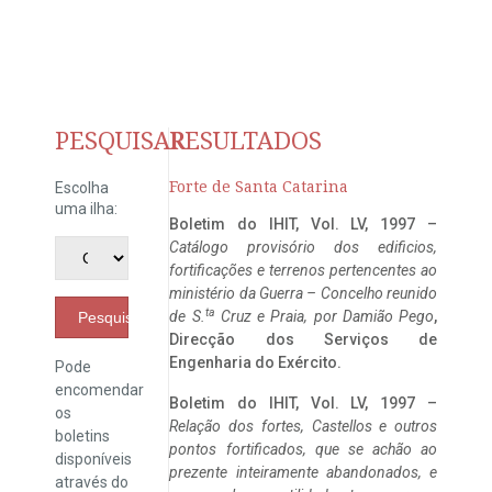
PESQUISAR
RESULTADOS
Forte de Santa Catarina
Escolha
uma ilha:
Boletim do IHIT, Vol. LV, 1997 –
Catálogo provisório dos edificios,
fortificações e terrenos pertencentes ao
ministério da Guerra – Concelho reunido
ta
de S.
Cruz e Praia, por Damião Pego
,
Pesquisar
Direcção dos Serviços de
Engenharia do Exército.
Pode
encomendar
Boletim do IHIT, Vol. LV, 1997 –
os
Relação dos fortes, Castellos e outros
boletins
pontos fortificados, que se achão ao
disponíveis
prezente inteiramente abandonados, e
através do