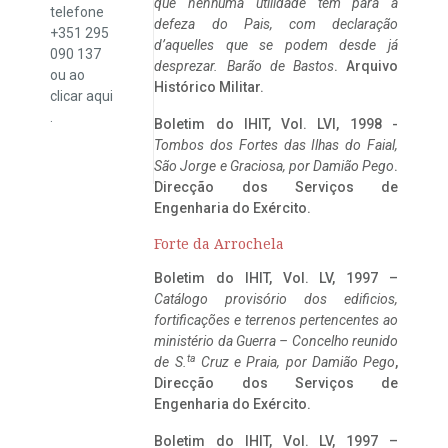
que nenhuma utilidade tem para a
telefone
defeza do Pais, com declaração
+351 295
d’aquelles que se podem desde já
090 137
desprezar. Barão de Bastos
. Arquivo
ou ao
Histórico Militar.
clicar
aqui
.
Boletim do IHIT, Vol. LVI, 1998 -
Tombos dos Fortes das Ilhas do Faial,
São Jorge e Graciosa,
por Damião Pego
.
Direcção dos Serviços de
Engenharia do Exército.
Forte da Arrochela
Boletim do IHIT, Vol. LV, 1997 –
Catálogo provisório dos edificios,
fortificações e terrenos pertencentes ao
ministério da Guerra – Concelho reunido
ta
de S.
Cruz e Praia, por Damião Pego
,
Direcção dos Serviços de
Engenharia do Exército.
Boletim do IHIT, Vol. LV, 1997 –