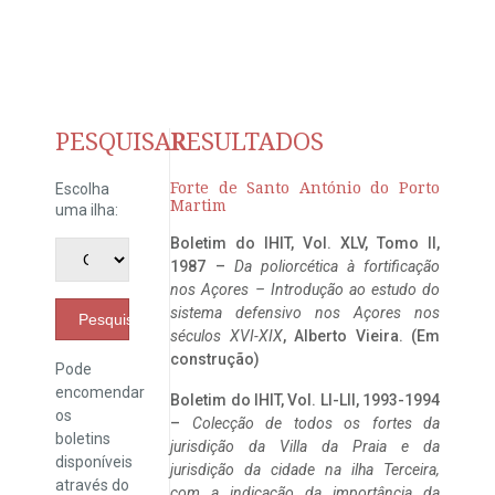
PESQUISAR
RESULTADOS
Forte de Santo António do Porto
Escolha
Martim
uma ilha:
Boletim do IHIT, Vol. XLV, Tomo II,
1987 –
Da poliorcética à fortificação
nos Açores – Introdução ao estudo do
sistema defensivo nos Açores nos
Pesquisar
séculos XVI-XIX
, Alberto Vieira. (Em
construção)
Pode
encomendar
Boletim do IHIT, Vol. LI-LII, 1993-1994
os
–
Colecção de todos os fortes da
boletins
jurisdição da Villa da Praia e da
disponíveis
jurisdição da cidade na ilha Terceira,
através do
com a indicação da importância da