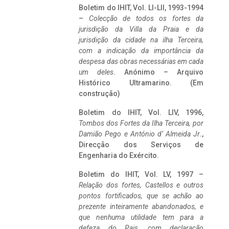
Boletim do IHIT, Vol. LI-LII, 1993-1994
–
Colecção de todos os fortes da
jurisdição da Villa da Praia e da
jurisdição da cidade na ilha Terceira,
com a indicação da importância da
despesa das obras necessárias em cada
um deles
. Anónimo – Arquivo
Histórico Ultramarino. (Em
construção)
Boletim do IHIT, Vol. LIV, 1996,
Tombos dos Fortes da Ilha Terceira,
por
Damião Pego e António d’ Almeida Jr
.,
Direcção dos Serviços de
Engenharia do Exército.
Boletim do IHIT, Vol. LV, 1997 –
Relação dos fortes, Castellos e outros
pontos fortificados, que se achão ao
prezente inteiramente abandonados, e
que nenhuma utilidade tem para a
defeza do Pais, com declaração