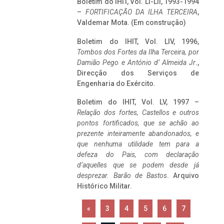
Boletim do IHIT, Vol. LI-LII, 1993-1994
–
FORTIFICAÇÃO DA ILHA TERCEIRA
,
Valdemar Mota. (Em construção)
Boletim do IHIT, Vol. LIV, 1996,
Tombos dos Fortes da Ilha Terceira,
por
Damião Pego e António d’ Almeida Jr
.,
Direcção dos Serviços de
Engenharia do Exército.
Boletim do IHIT, Vol. LV, 1997 –
Relação dos fortes, Castellos e outros
pontos fortificados, que se achão ao
prezente inteiramente abandonados, e
que nenhuma utilidade tem para a
defeza do Pais, com declaração
d’aquelles que se podem desde já
desprezar. Barão de Bastos
. Arquivo
Histórico Militar.
«
3
4
5
6
7