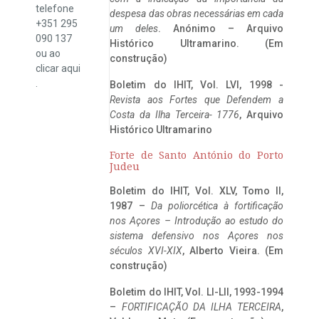
telefone
despesa das obras necessárias em cada
+351 295
um deles
. Anónimo – Arquivo
090 137
Histórico Ultramarino. (Em
ou ao
construção)
clicar
aqui
.
Boletim do IHIT, Vol. LVI, 1998 -
Revista aos Fortes que Defendem a
Costa da Ilha Terceira- 1776
, Arquivo
Histórico Ultramarino
Forte de Santo António do Porto
Judeu
Boletim do IHIT, Vol. XLV, Tomo II,
1987 –
Da poliorcética à fortificação
nos Açores – Introdução ao estudo do
sistema defensivo nos Açores nos
séculos XVI-XIX
, Alberto Vieira. (Em
construção)
Boletim do IHIT, Vol. LI-LII, 1993-1994
–
FORTIFICAÇÃO DA ILHA TERCEIRA
,