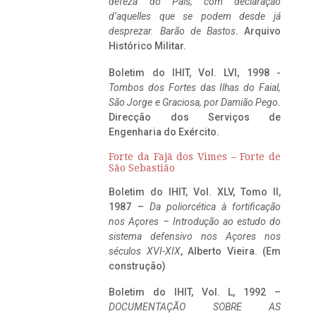
defeza do Pais, com declaração
d’aquelles que se podem desde já
desprezar. Barão de Bastos
. Arquivo
Histórico Militar.
Boletim do IHIT, Vol. LVI, 1998 -
Tombos dos Fortes das Ilhas do Faial,
São Jorge e Graciosa,
por Damião Pego
.
Direcção dos Serviços de
Engenharia do Exército.
Forte da Fajã dos Vimes – Forte de
São Sebastião
Boletim do IHIT, Vol. XLV, Tomo II,
1987 –
Da poliorcética à fortificação
nos Açores – Introdução ao estudo do
sistema defensivo nos Açores nos
séculos XVI-XIX
, Alberto Vieira. (Em
construção)
Boletim do IHIT, Vol. L, 1992 –
DOCUMENTAÇÃO SOBRE AS