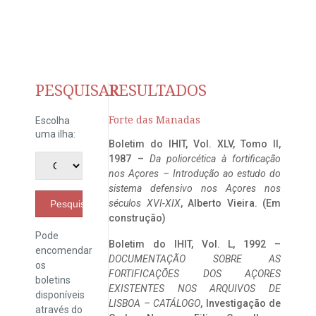
PESQUISAR
RESULTADOS
Forte das Manadas
Escolha
uma ilha:
Boletim do IHIT, Vol. XLV, Tomo II,
1987 –
Da poliorcética à fortificação
nos Açores – Introdução ao estudo do
sistema defensivo nos Açores nos
séculos XVI-XIX
, Alberto Vieira. (Em
Pesquisar
construção)
Pode
Boletim do IHIT, Vol. L, 1992 –
encomendar
DOCUMENTAÇÃO SOBRE AS
os
FORTIFICAÇÕES DOS AÇORES
boletins
EXISTENTES NOS ARQUIVOS DE
disponíveis
LISBOA – CATÁLOGO
, Investigação de
através do