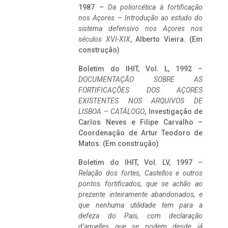
1987 –
Da poliorcética à fortificação
nos Açores – Introdução ao estudo do
sistema defensivo nos Açores nos
séculos XVI-XIX
, Alberto Vieira. (Em
construção)
Boletim do IHIT, Vol. L, 1992 –
DOCUMENTAÇÃO SOBRE AS
FORTIFICAÇÕES DOS AÇORES
EXISTENTES NOS ARQUIVOS DE
LISBOA – CATÁLOGO
, Investigação de
Carlos Neves e Filipe Carvalho –
Coordenação de Artur Teodoro de
Matos. (Em construção)
Boletim do IHIT, Vol. LV, 1997 –
Relação dos fortes, Castellos e outros
pontos fortificados, que se achão ao
prezente inteiramente abandonados, e
que nenhuma utilidade tem para a
defeza do Pais, com declaração
d’aquelles que se podem desde já