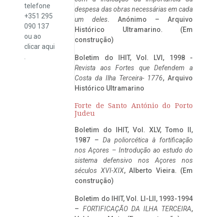
telefone
despesa das obras necessárias em cada
+351 295
um deles
. Anónimo – Arquivo
090 137
Histórico Ultramarino. (Em
ou ao
construção)
clicar
aqui
.
Boletim do IHIT, Vol. LVI, 1998 -
Revista aos Fortes que Defendem a
Costa da Ilha Terceira- 1776
, Arquivo
Histórico Ultramarino
Forte de Santo António do Porto
Judeu
Boletim do IHIT, Vol. XLV, Tomo II,
1987 –
Da poliorcética à fortificação
nos Açores – Introdução ao estudo do
sistema defensivo nos Açores nos
séculos XVI-XIX
, Alberto Vieira. (Em
construção)
Boletim do IHIT, Vol. LI-LII, 1993-1994
–
FORTIFICAÇÃO DA ILHA TERCEIRA
,