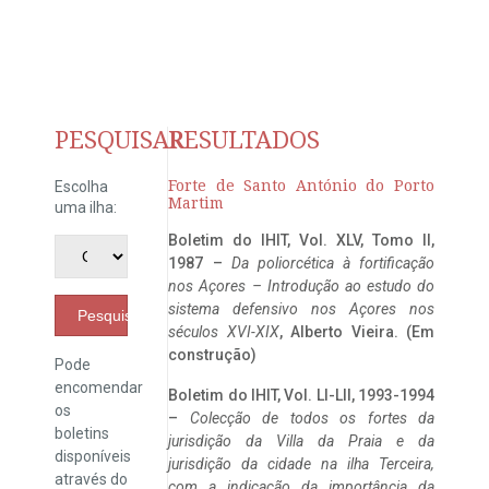
PESQUISAR
RESULTADOS
Forte de Santo António do Porto
Escolha
Martim
uma ilha:
Boletim do IHIT, Vol. XLV, Tomo II,
1987 –
Da poliorcética à fortificação
nos Açores – Introdução ao estudo do
sistema defensivo nos Açores nos
Pesquisar
séculos XVI-XIX
, Alberto Vieira. (Em
construção)
Pode
encomendar
Boletim do IHIT, Vol. LI-LII, 1993-1994
os
–
Colecção de todos os fortes da
boletins
jurisdição da Villa da Praia e da
disponíveis
jurisdição da cidade na ilha Terceira,
através do
com a indicação da importância da