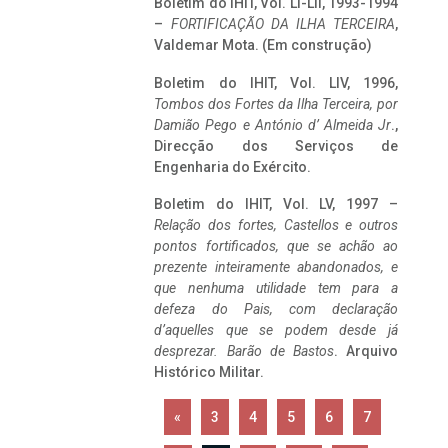
Boletim do IHIT, Vol. LI-LII, 1993-1994
–
FORTIFICAÇÃO DA ILHA TERCEIRA
,
Valdemar Mota. (Em construção)
Boletim do IHIT, Vol. LIV, 1996,
Tombos dos Fortes da Ilha Terceira,
por
Damião Pego e António d’ Almeida Jr
.,
Direcção dos Serviços de
Engenharia do Exército.
Boletim do IHIT, Vol. LV, 1997 –
Relação dos fortes, Castellos e outros
pontos fortificados, que se achão ao
prezente inteiramente abandonados, e
que nenhuma utilidade tem para a
defeza do Pais, com declaração
d’aquelles que se podem desde já
desprezar. Barão de Bastos
. Arquivo
Histórico Militar.
«
3
4
5
6
7