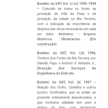
Boletim do IHIT, Vol. LI-LII, 1993-1994
–
Colecção de todos os fortes da
jurisdição da Villa da Praia e da
jurisdição da cidade na ilha Terceira,
com a indicação da importância da
despesa das obras necessárias em cada
um deles
. Anónimo – Arquivo
Histórico Ultramarino. (Em
construção)
Boletim do IHIT, Vol. LIV, 1996,
Tombos dos Fortes da Ilha Terceira,
por
Damião Pego e António d’ Almeida Jr
.,
Direcção dos Serviços de
Engenharia do Exército.
Boletim do IHIT, Vol. LV, 1997 –
Relação dos fortes, Castellos e outros
pontos fortificados, que se achão ao
prezente inteiramente abandonados, e
que nenhuma utilidade tem para a
defeza do Pais, com declaração