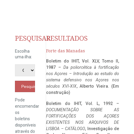
PESQUISAR
RESULTADOS
Forte das Manadas
Escolha
uma ilha:
Boletim do IHIT, Vol. XLV, Tomo II,
1987 –
Da poliorcética à fortificação
nos Açores – Introdução ao estudo do
sistema defensivo nos Açores nos
séculos XVI-XIX
, Alberto Vieira. (Em
Pesquisar
construção)
Pode
Boletim do IHIT, Vol. L, 1992 –
encomendar
DOCUMENTAÇÃO SOBRE AS
os
FORTIFICAÇÕES DOS AÇORES
boletins
EXISTENTES NOS ARQUIVOS DE
disponíveis
LISBOA – CATÁLOGO
, Investigação de
através do