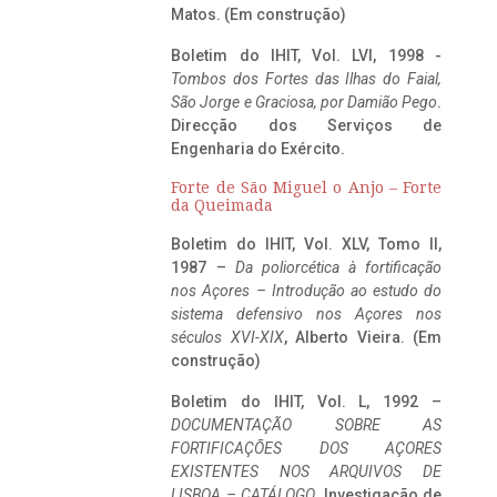
Matos. (Em construção)
Boletim do IHIT, Vol. LVI, 1998 -
Tombos dos Fortes das Ilhas do Faial,
São Jorge e Graciosa,
por Damião Pego
.
Direcção dos Serviços de
Engenharia do Exército.
Forte de São Miguel o Anjo – Forte
da Queimada
Boletim do IHIT, Vol. XLV, Tomo II,
1987 –
Da poliorcética à fortificação
nos Açores – Introdução ao estudo do
sistema defensivo nos Açores nos
séculos XVI-XIX
, Alberto Vieira. (Em
construção)
Boletim do IHIT, Vol. L, 1992 –
DOCUMENTAÇÃO SOBRE AS
FORTIFICAÇÕES DOS AÇORES
EXISTENTES NOS ARQUIVOS DE
LISBOA – CATÁLOGO
, Investigação de