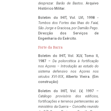
desprezar. Barão de Bastos
. Arquivo
Histórico Militar.
Boletim do IHIT, Vol. LVI, 1998 -
Tombos dos Fortes das Ilhas do Faial,
São Jorge e Graciosa,
por Damião Pego
.
Direcção dos Serviços de
Engenharia do Exército.
Forte da Barra
Boletim do IHIT, Vol. XLV, Tomo II,
1987 –
Da poliorcética à fortificação
nos Açores – Introdução ao estudo do
sistema defensivo nos Açores nos
séculos XVI-XIX
, Alberto Vieira. (Em
construção)
Boletim do IHIT, Vol. LV, 1997 –
Catálogo provisório dos edificios,
fortificações e terrenos pertencentes ao
ministério da Guerra – Concelho reunido
ta