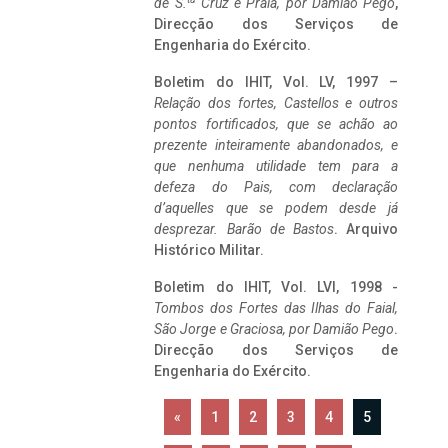
de S.
Cruz e Praia, por Damião Pego
,
Direcção dos Serviços de
Engenharia do Exército.
Boletim do IHIT, Vol. LV, 1997 –
Relação dos fortes, Castellos e outros
pontos fortificados, que se achão ao
prezente inteiramente abandonados, e
que nenhuma utilidade tem para a
defeza do Pais, com declaração
d’aquelles que se podem desde já
desprezar. Barão de Bastos
. Arquivo
Histórico Militar.
Boletim do IHIT, Vol. LVI, 1998 -
Tombos dos Fortes das Ilhas do Faial,
São Jorge e Graciosa,
por Damião Pego
.
Direcção dos Serviços de
Engenharia do Exército.
«
1
2
3
4
5