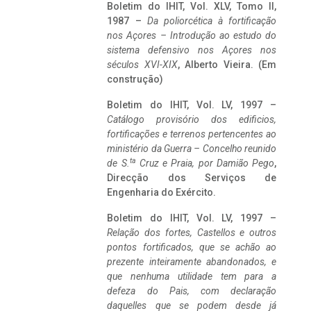
Boletim do IHIT, Vol. XLV, Tomo II,
1987 –
Da poliorcética à fortificação
nos Açores – Introdução ao estudo do
sistema defensivo nos Açores nos
séculos XVI-XIX
, Alberto Vieira. (Em
construção)
Boletim do IHIT, Vol. LV, 1997 –
Catálogo provisório dos edificios,
fortificações e terrenos pertencentes ao
ministério da Guerra – Concelho reunido
ta
de S.
Cruz e Praia, por Damião Pego
,
Direcção dos Serviços de
Engenharia do Exército.
Boletim do IHIT, Vol. LV, 1997 –
Relação dos fortes, Castellos e outros
pontos fortificados, que se achão ao
prezente inteiramente abandonados, e
que nenhuma utilidade tem para a
defeza do Pais, com declaração
daquelles que se podem desde já