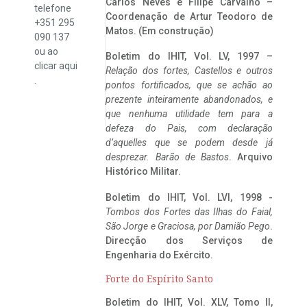
Carlos Neves e Filipe Carvalho –
telefone
Coordenação de Artur Teodoro de
+351 295
Matos. (Em construção)
090 137
ou ao
Boletim do IHIT, Vol. LV, 1997 –
clicar
aqui
Relação dos fortes, Castellos e outros
.
pontos fortificados, que se achão ao
prezente inteiramente abandonados, e
que nenhuma utilidade tem para a
defeza do Pais, com declaração
d’aquelles que se podem desde já
desprezar. Barão de Bastos
. Arquivo
Histórico Militar.
Boletim do IHIT, Vol. LVI, 1998 -
Tombos dos Fortes das Ilhas do Faial,
São Jorge e Graciosa,
por Damião Pego
.
Direcção dos Serviços de
Engenharia do Exército.
Forte do Espírito Santo
Boletim do IHIT, Vol. XLV, Tomo II,