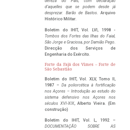
defeza do Pais, com declaração
d’aquelles que se podem desde já
desprezar. Barão de Bastos
. Arquivo
Histórico Militar.
Boletim do IHIT, Vol. LVI, 1998 -
Tombos dos Fortes das Ilhas do Faial,
São Jorge e Graciosa,
por Damião Pego
.
Direcção dos Serviços de
Engenharia do Exército.
Forte da Fajã dos Vimes – Forte de
São Sebastião
Boletim do IHIT, Vol. XLV, Tomo II,
1987 –
Da poliorcética à fortificação
nos Açores – Introdução ao estudo do
sistema defensivo nos Açores nos
séculos XVI-XIX
, Alberto Vieira. (Em
construção)
Boletim do IHIT, Vol. L, 1992 –
DOCUMENTAÇÃO SOBRE AS