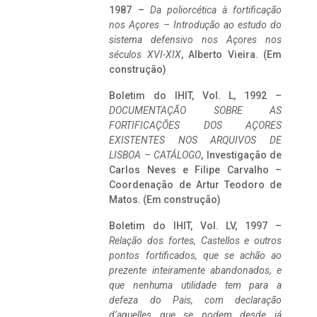
1987 –
Da poliorcética à fortificação
nos Açores – Introdução ao estudo do
sistema defensivo nos Açores nos
séculos XVI-XIX
, Alberto Vieira. (Em
construção)
Boletim do IHIT, Vol. L, 1992 –
DOCUMENTAÇÃO SOBRE AS
FORTIFICAÇÕES DOS AÇORES
EXISTENTES NOS ARQUIVOS DE
LISBOA – CATÁLOGO
, Investigação de
Carlos Neves e Filipe Carvalho –
Coordenação de Artur Teodoro de
Matos. (Em construção)
Boletim do IHIT, Vol. LV, 1997 –
Relação dos fortes, Castellos e outros
pontos fortificados, que se achão ao
prezente inteiramente abandonados, e
que nenhuma utilidade tem para a
defeza do Pais, com declaração
d’aquelles que se podem desde já