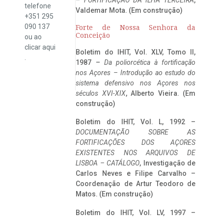
telefone
Valdemar Mota. (Em construção)
+351 295
090 137
Forte de Nossa Senhora da
Conceição
ou ao
clicar
aqui
Boletim do IHIT, Vol. XLV, Tomo II,
.
1987 –
Da poliorcética à fortificação
nos Açores – Introdução ao estudo do
sistema defensivo nos Açores nos
séculos XVI-XIX
, Alberto Vieira. (Em
construção)
Boletim do IHIT, Vol. L, 1992 –
DOCUMENTAÇÃO SOBRE AS
FORTIFICAÇÕES DOS AÇORES
EXISTENTES NOS ARQUIVOS DE
LISBOA – CATÁLOGO
, Investigação de
Carlos Neves e Filipe Carvalho –
Coordenação de Artur Teodoro de
Matos. (Em construção)
Boletim do IHIT, Vol. LV, 1997 –