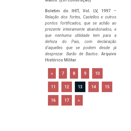
Matos. (Em construção)
Boletim do IHIT, Vol. LV, 1997 –
Relação dos fortes, Castellos e outros
pontos fortificados, que se achão ao
prezente inteiramente abandonados, e
que nenhuma utilidade tem para a
defeza do Pais, com declaração
d’aquelles que se podem desde já
desprezar. Barão de Bastos
. Arquivo
Histórico Militar.
«
7
8
9
10
11
12
13
14
15
16
17
»