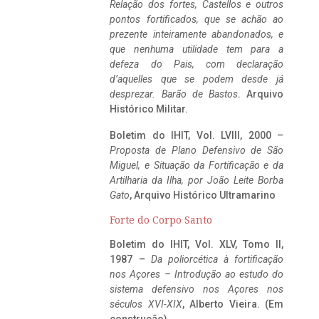
Relação dos fortes, Castellos e outros
pontos fortificados, que se achão ao
prezente inteiramente abandonados, e
que nenhuma utilidade tem para a
defeza do Pais, com declaração
d’aquelles que se podem desde já
desprezar. Barão de Bastos
. Arquivo
Histórico Militar.
Boletim do IHIT, Vol. LVIII, 2000 –
Proposta de Plano Defensivo de São
Miguel, e Situação da Fortificação e da
Artilharia da Ilha, por João Leite Borba
Gato
, Arquivo Histórico Ultramarino
Forte do Corpo Santo
Boletim do IHIT, Vol. XLV, Tomo II,
1987 –
Da poliorcética à fortificação
nos Açores – Introdução ao estudo do
sistema defensivo nos Açores nos
séculos XVI-XIX
, Alberto Vieira. (Em