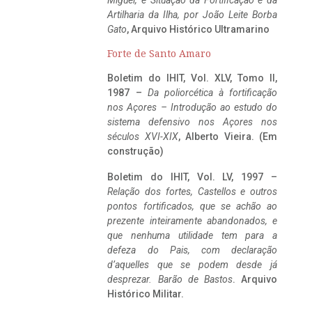
Miguel, e Situação da Fortificação e da
Artilharia da Ilha, por João Leite Borba
Gato
, Arquivo Histórico Ultramarino
Forte de Santo Amaro
Boletim do IHIT, Vol. XLV, Tomo II,
1987 –
Da poliorcética à fortificação
nos Açores – Introdução ao estudo do
sistema defensivo nos Açores nos
séculos XVI-XIX
, Alberto Vieira. (Em
construção)
Boletim do IHIT, Vol. LV, 1997 –
Relação dos fortes, Castellos e outros
pontos fortificados, que se achão ao
prezente inteiramente abandonados, e
que nenhuma utilidade tem para a
defeza do Pais, com declaração
d’aquelles que se podem desde já
desprezar. Barão de Bastos
. Arquivo
Histórico Militar.