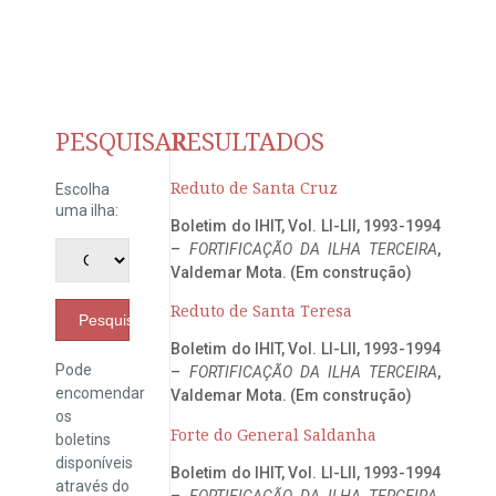
PESQUISAR
RESULTADOS
Reduto de Santa Cruz
Escolha
uma ilha:
Boletim do IHIT, Vol. LI-LII, 1993-1994
–
FORTIFICAÇÃO DA ILHA TERCEIRA
,
Valdemar Mota. (Em construção)
Reduto de Santa Teresa
Pesquisar
Boletim do IHIT, Vol. LI-LII, 1993-1994
Pode
–
FORTIFICAÇÃO DA ILHA TERCEIRA
,
encomendar
Valdemar Mota. (Em construção)
os
Forte do General Saldanha
boletins
disponíveis
Boletim do IHIT, Vol. LI-LII, 1993-1994
através do
–
FORTIFICAÇÃO DA ILHA TERCEIRA
,