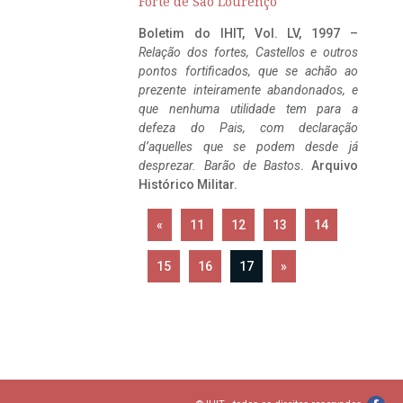
Forte de São Lourenço
Boletim do IHIT, Vol. LV, 1997 –
Relação dos fortes, Castellos e outros
pontos fortificados, que se achão ao
prezente inteiramente abandonados, e
que nenhuma utilidade tem para a
defeza do Pais, com declaração
d’aquelles que se podem desde já
desprezar. Barão de Bastos
. Arquivo
Histórico Militar.
«
11
12
13
14
15
16
17
»