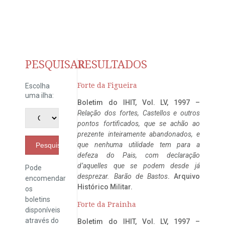
PESQUISAR
RESULTADOS
Forte da Figueira
Escolha
uma ilha:
Boletim do IHIT, Vol. LV, 1997 –
Relação dos fortes, Castellos e outros
pontos fortificados, que se achão ao
prezente inteiramente abandonados, e
que nenhuma utilidade tem para a
Pesquisar
defeza do Pais, com declaração
d’aquelles que se podem desde já
Pode
desprezar. Barão de Bastos
. Arquivo
encomendar
Histórico Militar.
os
boletins
Forte da Prainha
disponíveis
através do
Boletim do IHIT, Vol. LV, 1997 –