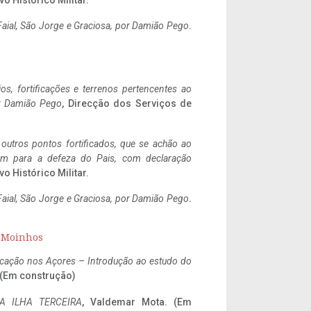
vo Histórico Militar.
aial, São Jorge e Graciosa,
por Damião Pego
.
ios, fortificações e terrenos pertencentes ao
r Damião Pego
, Direcção dos Serviços de
 outros pontos fortificados, que se achão ao
tem para a defeza do Pais, com declaração
vo Histórico Militar.
aial, São Jorge e Graciosa,
por Damião Pego
.
s Moinhos
ificação nos Açores – Introdução ao estudo do
. (Em construção)
A ILHA TERCEIRA
, Valdemar Mota. (Em