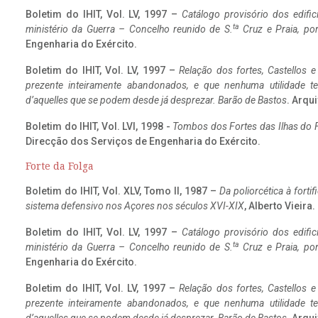
Boletim do IHIT, Vol. LV, 1997 –
Catálogo provisório dos edific
ta
ministério da Guerra – Concelho reunido de S.
Cruz e Praia, po
Engenharia do Exército.
Boletim do IHIT, Vol. LV, 1997 –
Relação dos fortes, Castellos e
prezente inteiramente abandonados, e que nenhuma utilidade 
d’aquelles que se podem desde já desprezar. Barão de Bastos
. Arqui
Boletim do IHIT, Vol. LVI, 1998 -
Tombos dos Fortes das Ilhas do F
Direcção dos Serviços de Engenharia do Exército.
Forte da Folga
Boletim do IHIT, Vol. XLV, Tomo II, 1987 –
Da poliorcética à fort
sistema defensivo nos Açores nos séculos XVI-XIX
, Alberto Vieira
Boletim do IHIT, Vol. LV, 1997 –
Catálogo provisório dos edific
ta
ministério da Guerra – Concelho reunido de S.
Cruz e Praia, po
Engenharia do Exército.
Boletim do IHIT, Vol. LV, 1997 –
Relação dos fortes, Castellos e
prezente inteiramente abandonados, e que nenhuma utilidade 