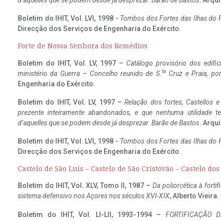
d’aquelles que se podem desde já desprezar. Barão de Bastos
. Arqui
Boletim do IHIT, Vol. LVI, 1998 -
Tombos dos Fortes das Ilhas do F
Direcção dos Serviços de Engenharia do Exército.
Forte de Nossa Senhora dos Remédios
Boletim do IHIT, Vol. LV, 1997 –
Catálogo provisório dos edific
ta
ministério da Guerra – Concelho reunido de S.
Cruz e Praia, po
Engenharia do Exército.
Boletim do IHIT, Vol. LV, 1997 –
Relação dos fortes, Castellos e
prezente inteiramente abandonados, e que nenhuma utilidade 
d’aquelles que se podem desde já desprezar. Barão de Bastos
. Arqui
Boletim do IHIT, Vol. LVI, 1998 -
Tombos dos Fortes das Ilhas do F
Direcção dos Serviços de Engenharia do Exército.
Castelo de São Luís – Castelo de São Cristóvão – Castelo do
Boletim do IHIT, Vol. XLV, Tomo II, 1987 –
Da poliorcética à fort
sistema defensivo nos Açores nos séculos XVI-XIX
, Alberto Vieira
Boletim do IHIT, Vol. LI-LII, 1993-1994 –
FORTIFICAÇÃO D