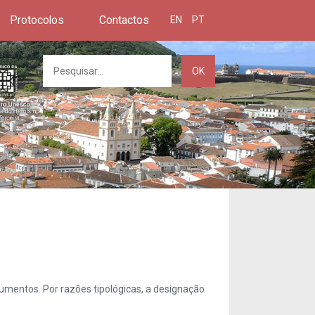
Protocolos
Contactos
EN
PT
OK
umentos. Por razões tipológicas, a designação