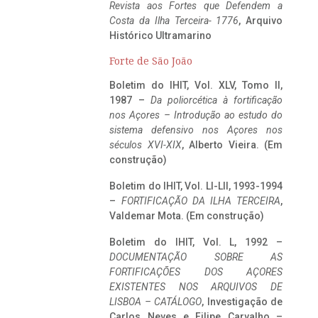
Revista aos Fortes que Defendem a
Costa da Ilha Terceira- 1776
, Arquivo
Histórico Ultramarino
Forte de São João
Boletim do IHIT, Vol. XLV, Tomo II,
1987 –
Da poliorcética à fortificação
nos Açores – Introdução ao estudo do
sistema defensivo nos Açores nos
séculos XVI-XIX
, Alberto Vieira. (Em
construção)
Boletim do IHIT, Vol. LI-LII, 1993-1994
–
FORTIFICAÇÃO DA ILHA TERCEIRA
,
Valdemar Mota. (Em construção)
Boletim do IHIT, Vol. L, 1992 –
DOCUMENTAÇÃO SOBRE AS
FORTIFICAÇÕES DOS AÇORES
EXISTENTES NOS ARQUIVOS DE
LISBOA – CATÁLOGO
, Investigação de
Carlos Neves e Filipe Carvalho –