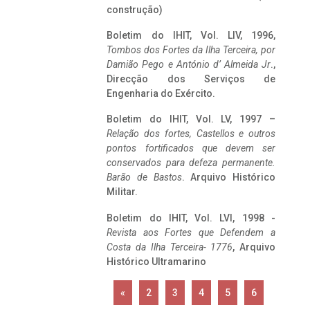
construção)
Boletim do IHIT, Vol. LIV, 1996,
Tombos dos Fortes da Ilha Terceira,
por
Damião Pego e António d’ Almeida Jr
.,
Direcção dos Serviços de
Engenharia do Exército.
Boletim do IHIT, Vol. LV, 1997 –
Relação dos fortes, Castellos e outros
pontos fortificados que devem ser
conservados para defeza permanente.
Barão de Bastos
. Arquivo Histórico
Militar.
Boletim do IHIT, Vol. LVI, 1998 -
Revista aos Fortes que Defendem a
Costa da Ilha Terceira- 1776
, Arquivo
Histórico Ultramarino
«
2
3
4
5
6