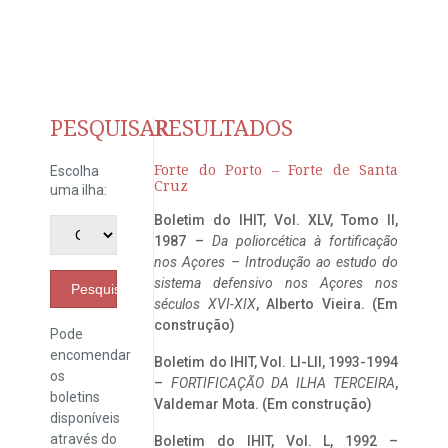
PESQUISAR
RESULTADOS
Forte do Porto – Forte de Santa
Escolha
Cruz
uma ilha:
Boletim do IHIT, Vol. XLV, Tomo II,
1987 –
Da poliorcética à fortificação
nos Açores – Introdução ao estudo do
sistema defensivo nos Açores nos
Pesquisar
séculos XVI-XIX
, Alberto Vieira. (Em
construção)
Pode
encomendar
Boletim do IHIT, Vol. LI-LII, 1993-1994
os
–
FORTIFICAÇÃO DA ILHA TERCEIRA
,
boletins
Valdemar Mota. (Em construção)
disponíveis
através do
Boletim do IHIT, Vol. L, 1992 –