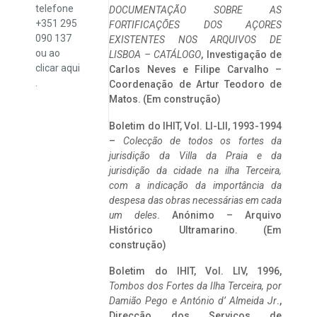
telefone
DOCUMENTAÇÃO SOBRE AS
+351 295
FORTIFICAÇÕES DOS AÇORES
090 137
EXISTENTES NOS ARQUIVOS DE
ou ao
LISBOA – CATÁLOGO
, Investigação de
clicar
aqui
Carlos Neves e Filipe Carvalho –
.
Coordenação de Artur Teodoro de
Matos. (Em construção)
Boletim do IHIT, Vol. LI-LII, 1993-1994
–
Colecção de todos os fortes da
jurisdição da Villa da Praia e da
jurisdição da cidade na ilha Terceira,
com a indicação da importância da
despesa das obras necessárias em cada
um deles
. Anónimo – Arquivo
Histórico Ultramarino. (Em
construção)
Boletim do IHIT, Vol. LIV, 1996,
Tombos dos Fortes da Ilha Terceira,
por
Damião Pego e António d’ Almeida Jr
.,
Direcção dos Serviços de