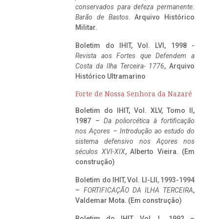
conservados para defeza permanente.
Barão de Bastos
. Arquivo Histórico
Militar.
Boletim do IHIT, Vol. LVI, 1998 -
Revista aos Fortes que Defendem a
Costa da Ilha Terceira- 1776
, Arquivo
Histórico Ultramarino
Forte de Nossa Senhora da Nazaré
Boletim do IHIT, Vol. XLV, Tomo II,
1987 –
Da poliorcética à fortificação
nos Açores – Introdução ao estudo do
sistema defensivo nos Açores nos
séculos XVI-XIX
, Alberto Vieira. (Em
construção)
Boletim do IHIT, Vol. LI-LII, 1993-1994
–
FORTIFICAÇÃO DA ILHA TERCEIRA
,
Valdemar Mota. (Em construção)
Boletim do IHIT, Vol. L, 1992 –