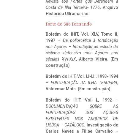
Revista aos Fortes que Defendem a
Costa da Ilha Terceira- 1776
, Arquivo
Histórico Ultramarino
Forte de São Fernando
Boletim do IHIT, Vol. XLV, Tomo II,
1987 –
Da poliorcética à fortificação
nos Açores – Introdução ao estudo do
sistema defensivo nos Açores nos
séculos XVI-XIX
, Alberto Vieira. (Em
construção)
Boletim do IHIT, Vol. LI-LII, 1993-1994
–
FORTIFICAÇÃO DA ILHA TERCEIRA
,
Valdemar Mota. (Em construção)
Boletim do IHIT, Vol. L, 1992 –
DOCUMENTAÇÃO SOBRE AS
FORTIFICAÇÕES DOS AÇORES
EXISTENTES NOS ARQUIVOS DE
LISBOA – CATÁLOGO
, Investigação de
Carlos Neves e Filipe Carvalho –