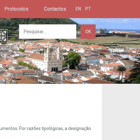
Protocolos
Contactos
EN
PT
OK
umentos. Por razões tipológicas, a designação